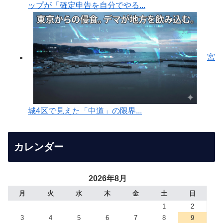
ップが「確定申告を自分でやる...
宮
城4区で見えた「中道」の限界...
カレンダー
2026年8月
月
火
水
木
金
土
日
1
2
3
4
5
6
7
8
9