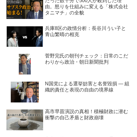
たった数十分で500人が殺到した理
由。怒りを仕組みに変える「株式会社
タニマチ」の全貌
兵庫8区の政情分析：長谷川うい子と
青山繁晴の相克
菅野完氏の朝刊チェック：日常のこだ
わりから政治・朝日新聞批判
N国党による選挙妨害と名誉毀損 ― 組
織的責任と表現の自由の境界線
高市早苗演説の真相！積極財政に潜む
衝撃の自己矛盾と財政崩壊