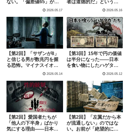
ない。「偏差値65」がエ
者は道徳的だ」という洗
セ科学を指差して笑った
脳が産んだ知性の死
2026.05.17
2026.05.16
だけだ
【第2回】「サザンが8」
【第3回】15年で円の価値
と信じる男が数兆円を握
は半分になった——日本
る恐怖。マイナスイオン
を食い物にしたハゲタカ
を浴びる斎藤元彦と「ス
に平伏す政治家とメディ
2026.05.14
2026.05.12
タンド使いのように惹か
アの滑稽
れ合う」異常者たち
【第2回】愛国者たちが
【第2回】「左翼だから本
「他人の下半身」ばかり
が流通しない」のではな
気にする理由——日本保
い。お前が「絶望的に面