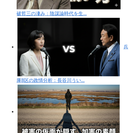
破哲三の凄み：陰謀論時代を生...
兵
庫8区の政情分析：長谷川うい...