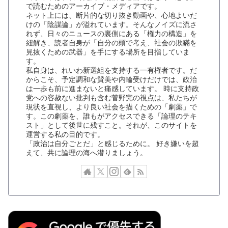
で読むためのアーカイブ・メディアです。
ネット上には、断片的な切り抜き動画や、心地よいだ
けの「陰謀論」が溢れています。そんなノイズに流さ
れず、日々のニュースの裏側にある「権力の構造」を
紐解き、読者自身が「自分の頭で考え、社会の欺瞞を
見抜くための武器」を手にする場所を目指していま
す。
私自身は、れいわ新選組を支持する一有権者です。だ
からこそ、予定調和な賛美や内輪受けだけでは、政治
は一歩も前に進まないと痛感しています。 時に支持政
党への容赦ない批判も含む菅野完の視点は、私たちが
現状を直視し、より良い社会を描くための「劇薬」で
す。この劇薬を、誰もがアクセスできる「論理のテキ
スト」として後世に残すこと。それが、このサイトを
運営する私の目的です。
「政治は自分ごとだ」と感じるために。 好き嫌いを超
えて、共に論理の海へ潜りましょう。