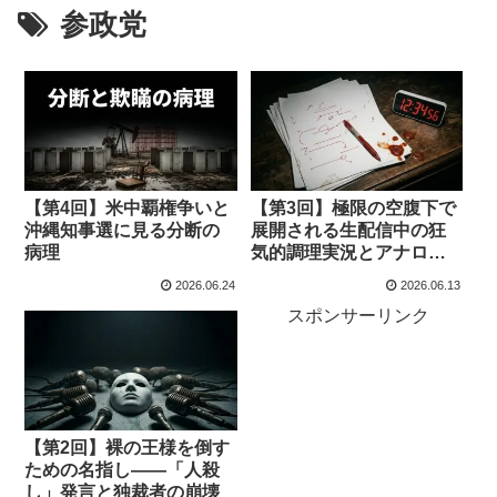
参政党
【第4回】米中覇権争いと
【第3回】極限の空腹下で
沖縄知事選に見る分断の
展開される生配信中の狂
病理
気的調理実況とアナログ
回帰への絶望
2026.06.24
2026.06.13
スポンサーリンク
【第2回】裸の王様を倒す
ための名指し――「人殺
し」発言と独裁者の崩壊