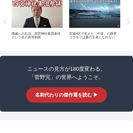
代
権威への礼法：四宮神社集団参拝
宮城4区で見えた「中道」の限界：
チ
という名の高等戦術
コウモリは森の王者になれない
治」
ョ
た
ニュースの見方が180度変わる。
「菅野完」の世界へようこそ。
名刺代わりの傑作選を読む ▶