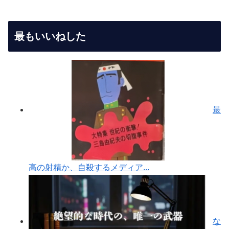
最もいいねした
最
高の射精か、自殺するメディア...
な