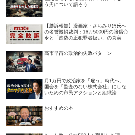
う男について語ろう
【勝訴報告】漫画家・さちみりほ氏へ
の名誉毀損裁判：16万5000円の賠償命
令と「虚偽の正犯罪者扱い」の真実
高市早苗の政治的失敗パターン
月1万円で政治家を「雇う」時代へ。
国会を「監査のない株式会社」にしな
いための市民アクションと組織論
おすすめの本