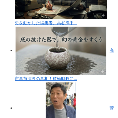
史を動かした編集者、高谷洋平...
高
市早苗演説の真相！積極財政に...
菅