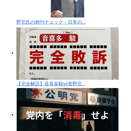
野完氏の朝刊チェック：日常の...
【完全解説】音喜多駿vs菅野完...