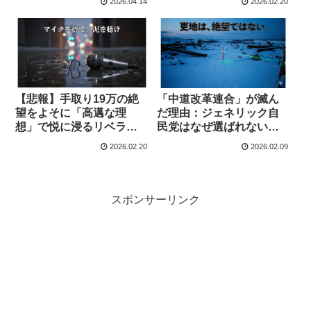
2026.04.14
2026.02.20
【悲報】手取り19万の絶
「中道改革連合」が滅ん
望をよそに「高邁な理
だ理由：ジェネリック自
想」で悦に浸るリベラル
民党はなぜ選ばれないの
様、マジでかっこよすぎ
か
2026.02.20
2026.02.09
て震えるわ
スポンサーリンク