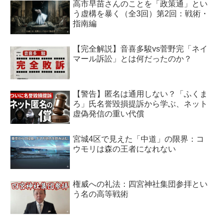
高市早苗さんのことを「政策通」とい
う虚構を暴く（全3回）第2回：戦術・
指南編
【完全解説】音喜多駿vs菅野完「ネイ
マール訴訟」とは何だったのか？
【警告】匿名は通用しない？「ふくま
ろ」氏名誉毀損提訴から学ぶ、ネット
虚偽発信の重い代償
宮城4区で見えた「中道」の限界：コ
ウモリは森の王者になれない
権威への礼法：四宮神社集団参拝とい
う名の高等戦術