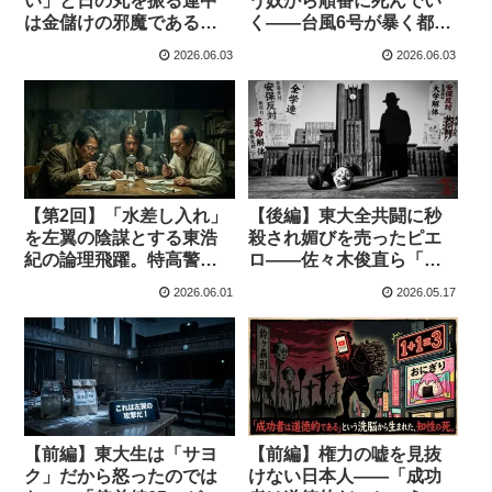
い」と日の丸を振る連中
う奴から順番に死んでい
は金儲けの邪魔である
く――台風6号が暴く都市
――日経新聞が放った異
の脆弱性とホモ・サピエ
2026.06.03
2026.06.03
例のヘイト批判社説の真
ンスの生存戦略
意
【第2回】「水差し入れ」
【後編】東大全共闘に秒
を左翼の陰謀とする東浩
殺され媚びを売ったピエ
紀の論理飛躍。特高警察
ロ——佐々木俊直ら「フ
への密告と同じ錬金術
ァッション保守」が知ら
2026.06.01
2026.05.17
ない三島の正体
【前編】東大生は「サヨ
【前編】権力の嘘を見抜
ク」だから怒ったのでは
けない日本人——「成功