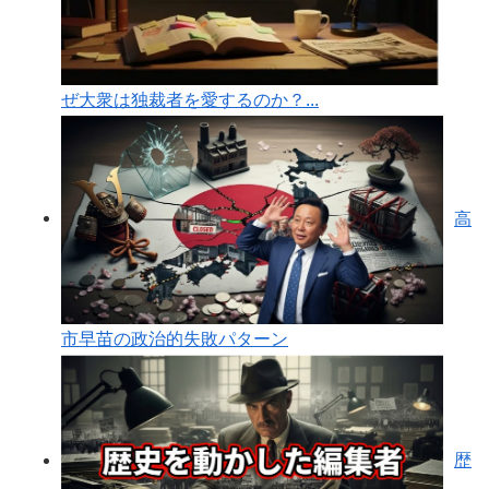
ぜ大衆は独裁者を愛するのか？...
高
市早苗の政治的失敗パターン
歴