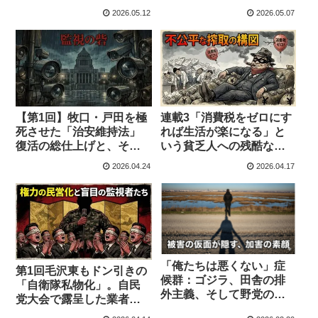
守党から米共和党まで貫
白くない」だけだ。
2026.05.12
2026.05.07
かれる「性の管理」
【第1回】牧口・戸田を極
連載3「消費税をゼロにす
死させた「治安維持法」
れば生活が楽になる」と
復活の総仕上げと、それ
いう貧乏人への残酷な
に加担した南無妙法蓮華
嘘。我々が消費税をぶっ
2026.04.24
2026.04.17
経の歴史的変節
壊すべき本当の理由
「俺たちは悪くない」症
第1回毛沢東もドン引きの
候群：ゴジラ、田舎の排
「自衛隊私物化」。自民
外主義、そして野党の現
党大会で露呈した業者任
在地
せの知性劣化