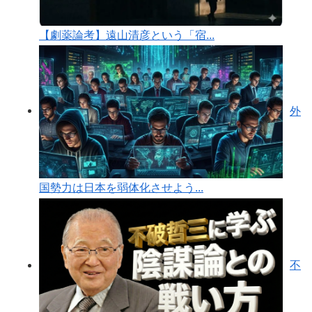
【劇薬論考】遠山清彦という「宿...
外
国勢力は日本を弱体化させよう...
不