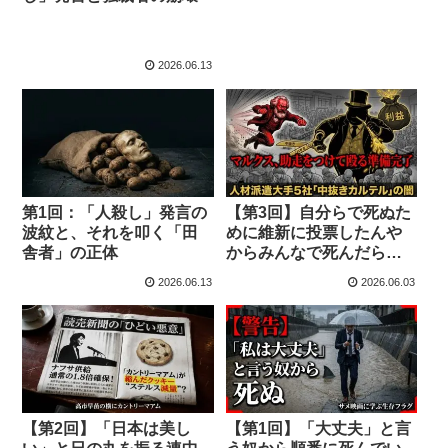
2026.06.13
第1回：「人殺し」発言の
【第3回】自分らで死ぬた
波紋と、それを叩く「田
めに維新に投票したんや
舎者」の正体
からみんなで死んだらよ
ろしい――教養なき弱者
2026.06.13
2026.06.03
を吸収する「アホの子の
終着駅」
【第2回】「日本は美し
【第1回】「大丈夫」と言