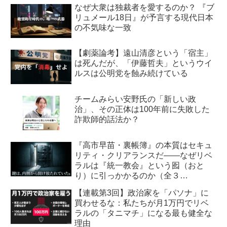
なぜ大衆は独裁者を愛するのか？ 『ブ
リュメール18日』が予言する現代日本
の不気味な一致
【劇薬論考】遠山清彦という「宿主」
は死んだが、「伊藤哲夫」というウイ
ルスは公明党を蝕み続けている
チームみらい安野氏の「新しい政
治」、その正体は100年前に失敗した
詐欺師的話法か？
『高市早苗・裏帳簿』の本質はセキュ
リティ・クリアランスだ――なぜリベ
ラルは『統一教会』という囮（おと
り）に引っかかるのか（全３
回） 【第2回】安全保障・メデ
【連載第3回】政治家を「パソナ」に
ィア編：虚飾の愛国者
買わせるな：私たちが月1万円でリベ
ラルの「タニマチ」になる最も健全な
理由