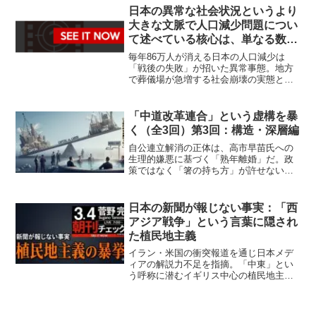
と、右翼パロディすら現実化する現代日
日本の異常な社会状況というより
本の知性の劣化に迫る。
大きな文脈で人口減少問題につい
て述べている核心は、単なる数字
の減少ではなく、戦後の社会構造
毎年86万人が消える日本の人口減少は
と失敗が80年後に表面化した「異
「戦後の失敗」が招いた異常事態。地方
で葬儀場が急増する社会崩壊の実態と、
常事態」であるという点です。
団塊ジュニア世代を見捨てた歴史的背景
を鋭く分析。美しい物語の裏に隠され
た、戦争から続く構造的欠陥の正体を暴
「中道改革連合」という虚構を暴
きます。
く（全3回）第3回：構造・深層編
自公連立解消の正体は、高市早苗氏への
生理的嫌悪に基づく「熟年離婚」だ。政
策ではなく「箸の持ち方」が許せない感
情論で結びつく中道改革連合。資本対労
働の対立軸を放棄し、ぬるま湯に逃げ込
む彼らの欺瞞と、痴話喧嘩で国を動かす
日本の新聞が報じない事実：「西
危険性を徹底解剖する。
アジア戦争」という言葉に隠され
た植民地主義
イラン・米国の衝突報道を通じ日本メデ
ィアの解説力不足を指摘。「中東」とい
う呼称に潜むイギリス中心の植民地主義
の真相に迫ります。表面的な情報消費か
ら脱却し、自立した視点で世界情勢を読
み解くための本質的なアプローチを徹底