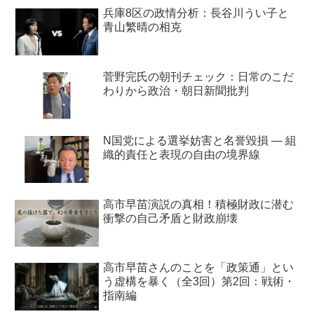
兵庫8区の政情分析：長谷川うい子と
青山繁晴の相克
菅野完氏の朝刊チェック：日常のこだ
わりから政治・朝日新聞批判
N国党による選挙妨害と名誉毀損 ― 組
織的責任と表現の自由の境界線
高市早苗演説の真相！積極財政に潜む
衝撃の自己矛盾と財政崩壊
高市早苗さんのことを「政策通」とい
う虚構を暴く（全3回）第2回：戦術・
指南編