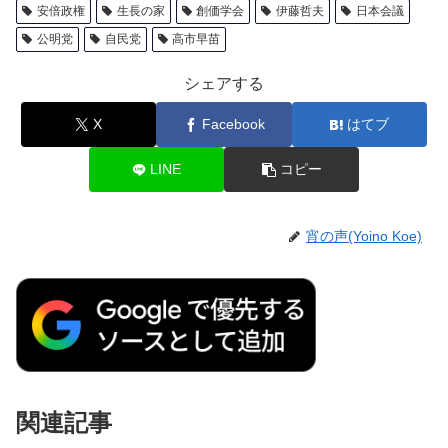
安倍政権
生長の家
創価学会
伊藤哲夫
日本会議
公明党
自民党
高市早苗
シェアする
X
Facebook
はてブ
LINE
コピー
宵の声(Yoino Koe)
関連記事