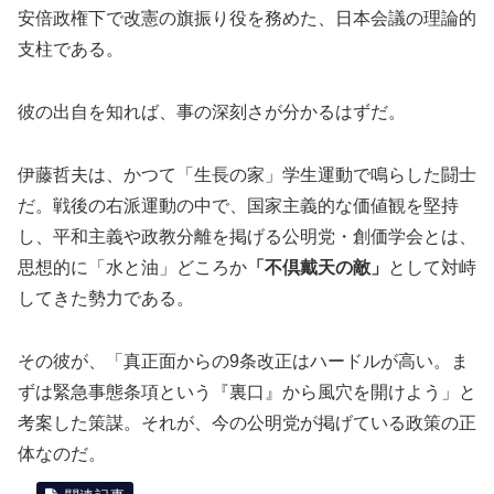
安倍政権下で改憲の旗振り役を務めた、日本会議の理論的
支柱である。
彼の出自を知れば、事の深刻さが分かるはずだ。
伊藤哲夫は、かつて「生長の家」学生運動で鳴らした闘士
だ。戦後の右派運動の中で、国家主義的な価値観を堅持
し、平和主義や政教分離を掲げる公明党・創価学会とは、
思想的に「水と油」どころか
「不倶戴天の敵」
として対峙
してきた勢力である。
その彼が、「真正面からの9条改正はハードルが高い。ま
ずは緊急事態条項という『裏口』から風穴を開けよう」と
考案した策謀。それが、今の公明党が掲げている政策の正
体なのだ。