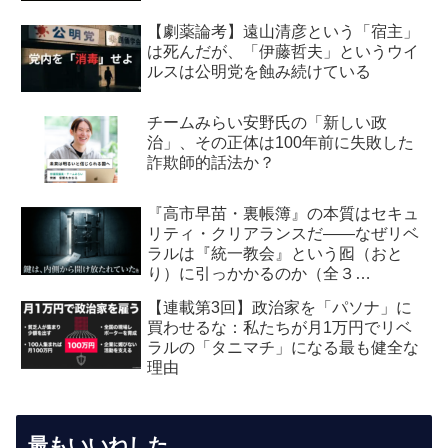
【劇薬論考】遠山清彦という「宿主」
は死んだが、「伊藤哲夫」というウイ
ルスは公明党を蝕み続けている
チームみらい安野氏の「新しい政
治」、その正体は100年前に失敗した
詐欺師的話法か？
『高市早苗・裏帳簿』の本質はセキュ
リティ・クリアランスだ――なぜリベ
ラルは『統一教会』という囮（おと
り）に引っかかるのか（全３
回） 【第2回】安全保障・メデ
【連載第3回】政治家を「パソナ」に
ィア編：虚飾の愛国者
買わせるな：私たちが月1万円でリベ
ラルの「タニマチ」になる最も健全な
理由
最もいいねした