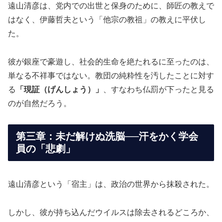
遠山清彦は、党内での出世と保身のために、師匠の教えで
はなく、伊藤哲夫という「他宗の教祖」の教えに平伏し
た。
彼が銀座で豪遊し、社会的生命を絶たれるに至ったのは、
単なる不祥事ではない。教団の純粋性を汚したことに対す
る
「現証（げんしょう）」
、すなわち仏罰が下ったと見る
のが自然だろう。
第三章：未だ解けぬ洗脳──汗をかく学会
員の「悲劇」
遠山清彦という「宿主」は、政治の世界から抹殺された。
しかし、彼が持ち込んだウイルスは除去されるどころか、