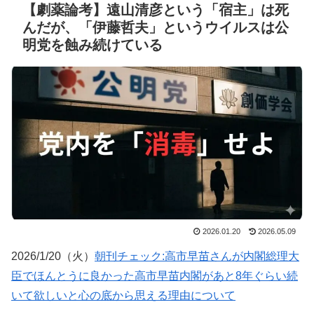
【劇薬論考】遠山清彦という「宿主」は死
んだが、「伊藤哲夫」というウイルスは公
明党を蝕み続けている
2026.01.20
2026.05.09
2026/1/20（火）
朝刊チェック:高市早苗さんが内閣総理大
臣でほんとうに良かった高市早苗内閣があと8年ぐらい続
いて欲しいと心の底から思える理由について