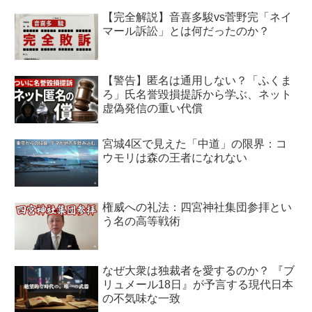
【完全解説】音喜多駿vs菅野完「ネイ
マール訴訟」とは何だったのか？
【警告】匿名は通用しない？「ふくま
ろ」氏名誉毀損提訴から学ぶ、ネット
虚偽発信の重い代償
宮城4区で見えた「中道」の限界：コ
ウモリは森の王者になれない
権威への礼法：四宮神社集団参拝とい
う名の高等戦術
なぜ大衆は独裁者を愛するのか？ 『ブ
リュメール18日』が予言する現代日本
の不気味な一致