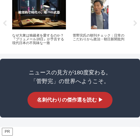
平
なぜ大衆は独裁者を愛するのか？
菅野完氏の朝刊チェック：日常の
お
『ブリュメール18日』が予言する
こだわりから政治・朝日新聞批判
現代日本の不気味な一致
ニュースの見方が180度変わる。
「菅野完」の世界へようこそ。
名刺代わりの傑作選を読む ▶
PR