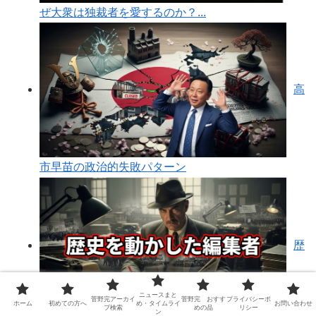
ぜ大衆は独裁者を愛するのか？...
高
市早苗の政治的失敗パターン
歴
ニュースまと
菅野完アーカイ
菅野完 おすす
プライバシーポ
ホーム
初めての方へ
め・タイムライ
お問い合わせ
ブ検索
めの品
リシー
ン