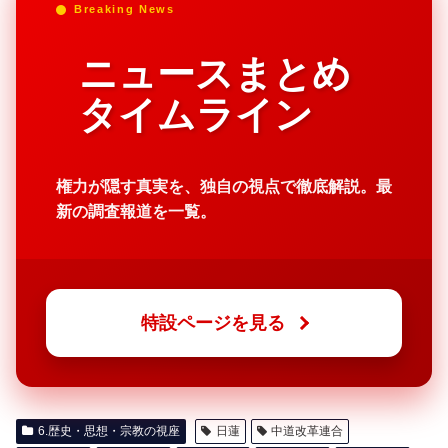
Breaking News
ニュースまとめ
タイムライン
権力が隠す真実を、独自の視点で徹底解説。最
新の調査報道を一覧。
特設ページを見る
6.歴史・思想・宗教の視座
日蓮
中道改革連合