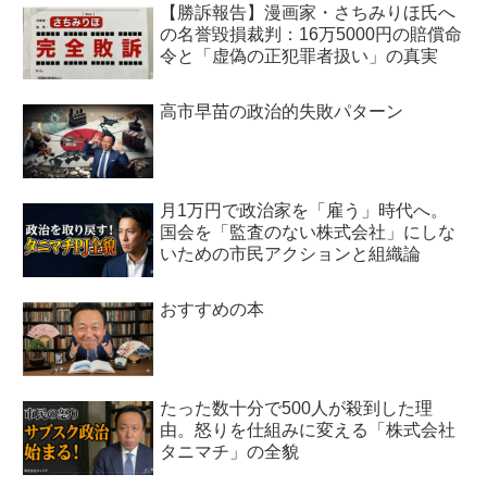
【勝訴報告】漫画家・さちみりほ氏へ
の名誉毀損裁判：16万5000円の賠償命
令と「虚偽の正犯罪者扱い」の真実
高市早苗の政治的失敗パターン
月1万円で政治家を「雇う」時代へ。
国会を「監査のない株式会社」にしな
いための市民アクションと組織論
おすすめの本
たった数十分で500人が殺到した理
由。怒りを仕組みに変える「株式会社
タニマチ」の全貌