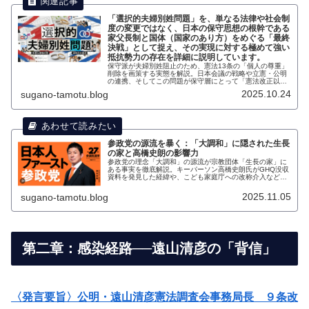
「選択的夫婦別姓問題」を、単なる法律や社会制
度の変更ではなく、日本の保守思想の根幹である
家父長制と国体（国家のあり方）をめぐる「最終
決戦」として捉え、その実現に対する極めて強い
抵抗勢力の存在を詳細に説明しています。
保守派が夫婦別姓阻止のため、憲法13条の「個人の尊重」
削除を画策する実態を解説。日本会議の戦略や立憲・公明
の連携、そしてこの問題が保守層にとって「憲法改正以上
の宣戦布告」となる政治的リスクを分析。推進派に求めら
2025.10.24
sugano-tamotu.blog
れる覚悟と、政界の激震を予測します。
参政党の源流を暴く：「大調和」に隠された生長
の家と高橋史朗の影響力
参政党の理念「大調和」の源流が宗教団体「生長の家」に
ある事実を徹底解説。キーパーソン高橋史朗氏がGHQ没収
資料を発見した経緯や、こども家庭庁への改称介入など、
保守政治の背後にある宗教的思想背景と、社会問題を精神
論にすり替える危うさを暴きます。
2025.11.05
sugano-tamotu.blog
第二章：感染経路──遠山清彦の「背信」
〈発言要旨〉公明・遠山清彦憲法調査会事務局長 ９条改