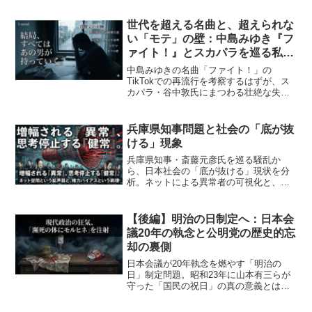
世代を超える名曲と、超えられな
い「モテ」の壁：中島みゆき『フ
ァイト！』とスカパラを巡る私的
考察
中島みゆきの名曲「ファイト！」の
TikTokでの再流行を考察するはずが、ス
カパラ・谷中敦氏にまつわる壮絶な失恋
トラウマの告白へ。音楽が世代を超えて
与える感動と、抗えない「モテ」の絶対
的格差という残酷な二面性を、ユーモア
兵庫県知事問題と社会の「底が抜
と哀愁を交えて赤裸々に綴る異色の文化
ける」現象
時評です。
兵庫県知事・斎藤元彦氏を巡る騒乱か
ら、日本社会の「底が抜ける」現状を分
析。ネットによる異常者の可視化と、健
常者の政治的無関心が招くガバナンス崩
壊を暴きます。横浜市との比較を通じ、
行政の末期的症状と再生への道筋を紐解
【後編】明治の日制定へ：日本会
く衝撃の論考です。
議20年の執念と公明党の歴史的忘
却の裏側
日本会議が20年執念を燃やす「明治の
日」制定問題。昭和23年に山本有三らが
守った「国民の祝日」の真の意義とは？
初代会長・牧口常三郎の殉教を忘れ、死
に体の右翼組織にすり寄る公明党の変節