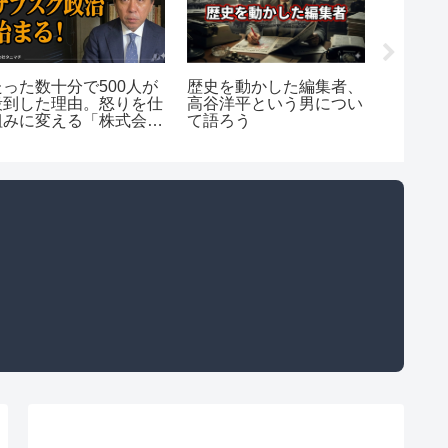
歴史を動かした編集者、
たった数十分で500人が
兵庫8
高谷洋平という男につい
殺到した理由。怒りを仕
谷川う
て語ろう
組みに変える「株式会社
相克
タニマチ」の全貌