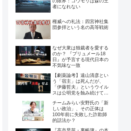
の限界：コウモリは森の王
者になれない
権威への礼法：四宮神社集
団参拝という名の高等戦術
なぜ大衆は独裁者を愛する
のか？ 『ブリュメール18
日』が予言する現代日本の
不気味な一致
【劇薬論考】遠山清彦とい
う「宿主」は死んだが、
「伊藤哲夫」というウイル
スは公明党を蝕み続けてい
る
チームみらい安野氏の「新
しい政治」、その正体は
100年前に失敗した詐欺師
的話法か？
『高市早苗・裏帳簿』の本