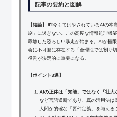
記事の要約と図解
【結論】
昨今もてはやされているAIの本
刷」に過ぎない。この高度な情報処理機
乖離した恐ろしい暴走が始まる。AIが極
会に不可避に存在する「合理性では割り
役割が決定的に重要になる。
【ポイント3選】
AIの正体は「知能」ではなく「壮大
など言語道断であり、真の活用法は
人間が的確な「要件定義」を与える