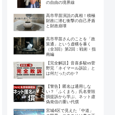
の自由の境界線
高市早苗演説の真相！積極
財政に潜む衝撃の自己矛盾
と財政崩壊
高市早苗さんのことを「政
策通」という虚構を暴く
（全3回）第2回：戦術・指
南編
【完全解説】音喜多駿vs菅
野完「ネイマール訴訟」と
は何だったのか？
【警告】匿名は通用しな
い？「ふくまろ」氏名誉毀
損提訴から学ぶ、ネット虚
偽発信の重い代償
宮城4区で見えた「中道」