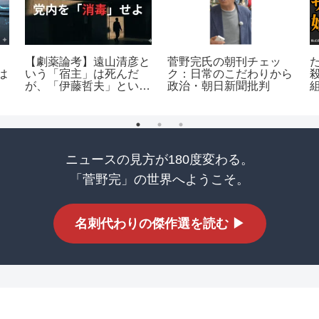
【劇薬論考】遠山清彦と
菅野完氏の朝刊チェッ
は
いう「宿主」は死んだ
ク：日常のこだわりから
が、「伊藤哲夫」という
政治・朝日新聞批判
ウイルスは公明党を蝕み
続けている
ニュースの見方が180度変わる。
「菅野完」の世界へようこそ。
名刺代わりの傑作選を読む ▶