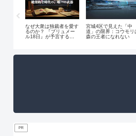
家を「雇
なぜ大衆は独裁者を愛す
宮城4区で見えた「中
会を「監
るのか？ 『ブリュメー
道」の限界：コウモリ
社」にし
ル18日』が予言する現
森の王者になれない
アクショ
代日本の不気味な一致
PR