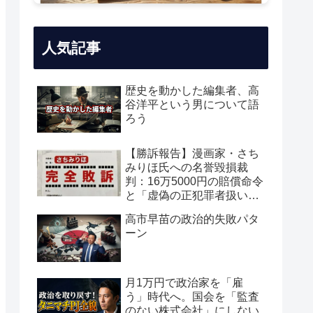
人気記事
歴史を動かした編集者、高
谷洋平という男について語
ろう
【勝訴報告】漫画家・さち
みりほ氏への名誉毀損裁
判：16万5000円の賠償命令
と「虚偽の正犯罪者扱い」
の真実
高市早苗の政治的失敗パタ
ーン
月1万円で政治家を「雇
う」時代へ。国会を「監査
のない株式会社」にしない