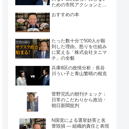
ための市民アクションと組
織論
おすすめの本
たった数十分で500人が殺
到した理由。怒りを仕組み
に変える「株式会社タニマ
チ」の全貌
兵庫8区の政情分析：長谷
川うい子と青山繁晴の相克
菅野完氏の朝刊チェック：
日常のこだわりから政治・
朝日新聞批判
N国党による選挙妨害と名
誉毀損 ― 組織的責任と表現