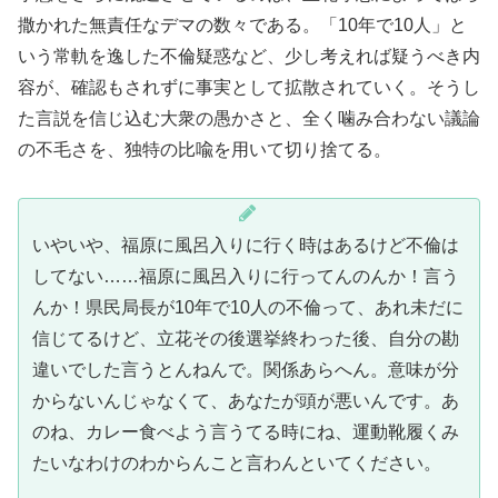
撒かれた無責任なデマの数々である。「10年で10人」と
いう常軌を逸した不倫疑惑など、少し考えれば疑うべき内
容が、確認もされずに事実として拡散されていく。そうし
た言説を信じ込む大衆の愚かさと、全く噛み合わない議論
の不毛さを、独特の比喩を用いて切り捨てる。
いやいや、福原に風呂入りに行く時はあるけど不倫は
してない……福原に風呂入りに行ってんのんか！言う
んか！県民局長が10年で10人の不倫って、あれ未だに
信じてるけど、立花その後選挙終わった後、自分の勘
違いでした言うとんねんで。関係あらへん。意味が分
からないんじゃなくて、あなたが頭が悪いんです。あ
のね、カレー食べよう言うてる時にね、運動靴履くみ
たいなわけのわからんこと言わんといてください。