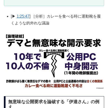
[▶
1:25:47
] ［分析］カレーを食べる時に運動靴を履
くような的外れな議論
無意味な公開要求を論破する「伊達さん」の例
え