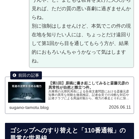
見れば、ただの質の悪い喜劇に過ぎませんか
らね。
別に強制はしませんけど、本気でこの件の現
在地を知りたい人には、ちょっとだけ遠回り
して第1回から目を通してもらう方が、結果
的におもろいんちゃうかなって気はします
ね。
【第1回】原稿に書き起こしてみると斎藤元彦の
異常性が自然と際立つ件。
兵庫県の元県民局長による告発文書問題における斎藤元彦
知事の異常な初動を徹底検証。記者会見での冷酷な対応や
記者クラブによる異論封殺から、権力の暴走とそれに加担
するメディアの狂気、近代未満の権力構造を暴く連載第1
回。
2026.06.11
sugano-tamotu.blog
ゴシップへのすり替えと「110番通報」の
異常な世界線