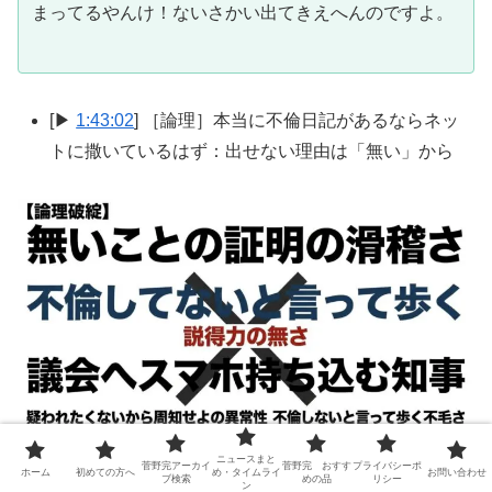
まってるやんけ！ないさかい出てきえへんのですよ。
[▶
1:43:02
] ［論理］本当に不倫日記があるならネッ
トに撒いているはず：出せない理由は「無い」から
ニュースまと
菅野完アーカイ
菅野完 おすす
プライバシーポ
ホーム
初めての方へ
め・タイムライ
お問い合わせ
ブ検索
めの品
リシー
ン