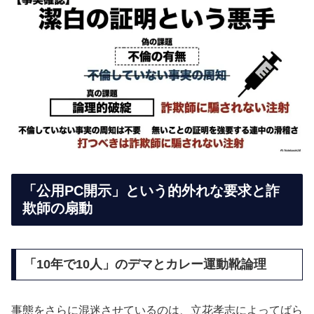
「公用PC開示」という的外れな要求と詐
欺師の扇動
「10年で10人」のデマとカレー運動靴論理
事態をさらに混迷させているのは、立花孝志によってばら