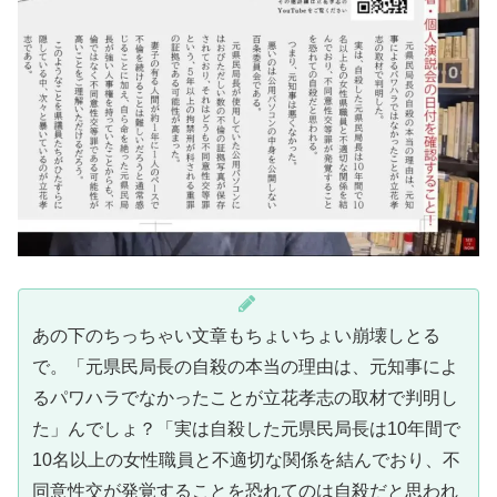
あの下のちっちゃい文章もちょいちょい崩壊しとる
で。「元県民局長の自殺の本当の理由は、元知事によ
るパワハラでなかったことが立花孝志の取材で判明し
た」んでしょ？「実は自殺した元県民局長は10年間で
10名以上の女性職員と不適切な関係を結んでおり、不
同意性交が発覚することを恐れてのは自殺だと思われ