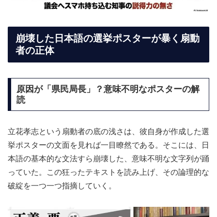
崩壊した日本語の選挙ポスターが暴く扇動
者の正体
原因が「県民局長」？意味不明なポスターの解
読
立花孝志という扇動者の底の浅さは、彼自身が作成した選
挙ポスターの文面を見れば一目瞭然である。そこには、日
本語の基本的な文法すら崩壊した、意味不明な文字列が踊
っていた。この狂ったテキストを読み上げ、その論理的な
破綻を一つ一つ指摘していく。