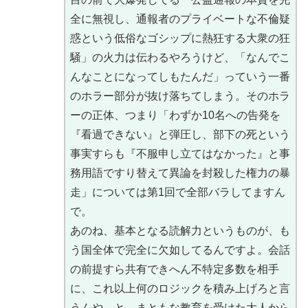
全に無視し、通報者のプライベートな不倫疑
惑という低俗なゴシップに熱狂する大衆の狂
騒」の火力は伝わるやろうけど、「なんでこ
んなことになってしもたんだ」っていう一番
のホラー部分が抜け落ちてしまう。そのホラ
ーの正体、つまり「わずか10名への告発を
『看過できない』と弾圧し、部下の死という
事実すらも『不服申し立てはなかった』と事
務用語ですり替えて異論を封殺した権力の暴
走」については第1回で全部バラしてますん
で。
あのね、基本となる読解力というものが、も
う国全体で完全に欠如してるんですよ。会話
の前提すら共有できへん不特定多数を相手
に、これ以上何のロジックを積み上げろと言
うんや、と。まともな教育を受けた大人から