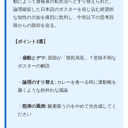
動によって通報者の私生活へとすり替えられた。
論理破綻した日本語のポスターを信じ込む絶望的
な知性の欠如を痛烈に批判し、中世以下の思考回
路からの脱却を迫る。
【ポイント3選】
・
扇動とデマ:
原因が「県民局長」？意味不明な
ポスターの解読
・
論理のすり替え:
カレーを食べる時に運動靴を
履くような的外れな議論
・
怒涛の罵倒:
酸素吸うのをやめて光合成してく
ださい