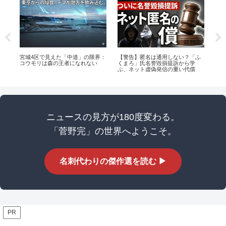
拝
宮城4区で見えた「中道」の限界：
【警告】匿名は通用しない？「ふ
菅
コウモリは森の王者になれない
くまろ」氏名誉毀損提訴から学
こ
ぶ、ネット虚偽発信の重い代償
ニュースの見方が180度変わる。
「菅野完」の世界へようこそ。
名刺代わりの傑作選を読む ▶
PR