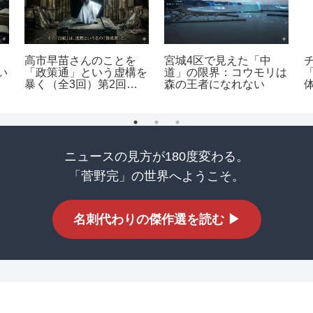
、
高市早苗さんのことを
宮城4区で見えた「中
い
「政策通」という虚構を
道」の限界：コウモリは
暴く（全3回）第2回：
森の王者になれない
戦術・指南編
ニュースの見方が180度変わる。
「菅野完」の世界へようこそ。
名刺代わりの傑作選を読む ▶