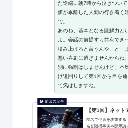
た途端に朝7時から泣きつい
価が乖離した人間の行き着く
で。
あのね、基本となる読解力と
よ。会話の前提すら共有でき
積み上げろと言うんや、と。
悪い喜劇に過ぎませんからね
別に強制はしませんけど、本
け遠回りして第1回から目を
て気はしますね。
【第1回】ネット
匿名で他者を攻撃する
名誉毀損事例や開示請