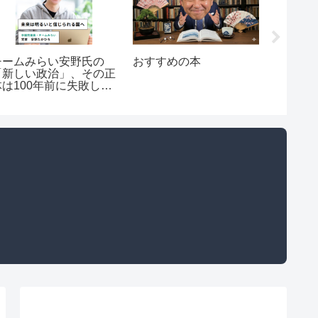
チームみらい安野氏の
おすすめの本
【警告
「新しい政治」、その正
い？「
体は100年前に失敗した
毀損提
詐欺師的話法か？
ト虚偽