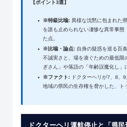
【ポイント3選】
※特級比喩:
異様な沈黙に包まれた県
を誰も止められない凄惨な異常事態（
た点。
※比喩・論点:
自身の疑惑を巡る百条
不誠実さと、場を凌ぐための最低限
ぎさん」や落語の「年齢誤魔化し」
※ファクト:
ドクターヘリが7、8、
地域の県民の生存権を脅かした、ト
ドクターヘリ運航停止と「県民