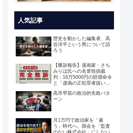
人気記事
歴史を動かした編集者、高
谷洋平という男について語
ろう
【勝訴報告】漫画家・さち
みりほ氏への名誉毀損裁
判：16万5000円の賠償命令
と「虚偽の正犯罪者扱い」
の真実
高市早苗の政治的失敗パタ
ーン
月1万円で政治家を「雇
う」時代へ。国会を「監査
のない株式会社」にしない