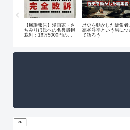
歴史を動かした編集者
者を愛す
【勝訴報告】漫画家・さ
高谷洋平という男につ
リュメー
ちみりほ氏への名誉毀損
て語ろう
言する現
裁判：16万5000円の賠
な一致
償命令と「虚偽の正犯罪
者扱い」の真実
PR