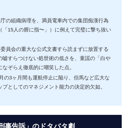
庁の組織病理を、満員電車内での集団痴漢行為
「15人の
膣
に指〜」）に例えて完璧に撃ち抜い
委員会の重大な公式文書すら読まずに放置する
の嘘すらつけない処世術の低さを、童謡の「白や
になぞらえ徹底的に嘲笑した点。
9月の3ヶ月間も運航停止に陥り、但馬など広大な
ップとしてのマネジメント能力の決定的欠如。
刑事告訴」のドタバタ劇