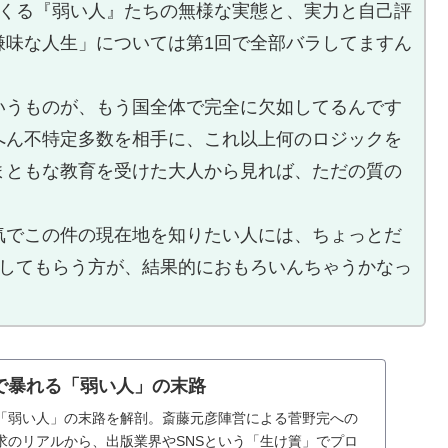
てくる『弱い人』たちの無様な実態と、実力と自己評
嫌味な人生」については第1回で全部バラしてますん
いうものが、もう国全体で完全に欠如してるんです
へん不特定多数を相手に、これ以上何のロジックを
まともな教育を受けた大人から見れば、ただの質の
。
気でこの件の現在地を知りたい人には、ちょっとだ
通してもらう方が、結果的におもろいんちゃうかなっ
で暴れる「弱い人」の末路
「弱い人」の末路を解剖。斎藤元彦陣営による菅野完への
求のリアルから、出版業界やSNSという「生け簀」でプロ