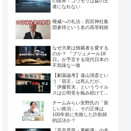
の限界：コウモリは森の王
者になれない
権威への礼法：四宮神社集
団参拝という名の高等戦術
なぜ大衆は独裁者を愛する
のか？ 『ブリュメール18
日』が予言する現代日本の
不気味な一致
【劇薬論考】遠山清彦とい
う「宿主」は死んだが、
「伊藤哲夫」というウイル
スは公明党を蝕み続けてい
る
チームみらい安野氏の「新
しい政治」、その正体は
100年前に失敗した詐欺師
的話法か？
『高市早苗・裏帳簿』の本