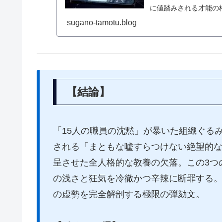
に値踏みされる才能の
sugano-tamotu.blog
【結論】
「15人の職員の沈黙」が暴いた組織ぐる
される「まともな嘘すらつけない絶望的
呈させた全人格的な教養の欠落。この3つ
の浅さと狂気を冷徹かつ辛辣に断罪する
の虚勢を完全解剖する極限の弾劾文。