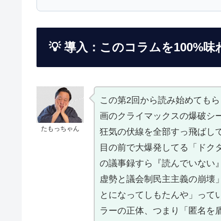
💡 導入：このコラムを100%
この第2回から読み始めても
画のクライマックスの爆破シ
たもっちゃん
狂気の伏線を全部すっ飛ばし
目の前で大爆発してる「ドク
の議事録すら『読んでいない
虚勢と議会制民主主義の崩壊
とになってしもたんや」って
ラーの正体、つまり「匿名を