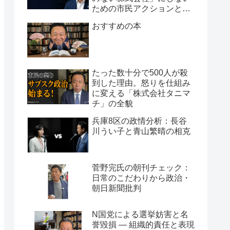
ための市民アクションと組
織論
おすすめの本
たった数十分で500人が殺
到した理由。怒りを仕組み
に変える「株式会社タニマ
チ」の全貌
兵庫8区の政情分析：長谷
川うい子と青山繁晴の相克
菅野完氏の朝刊チェック：
日常のこだわりから政治・
朝日新聞批判
N国党による選挙妨害と名
誉毀損 ― 組織的責任と表現