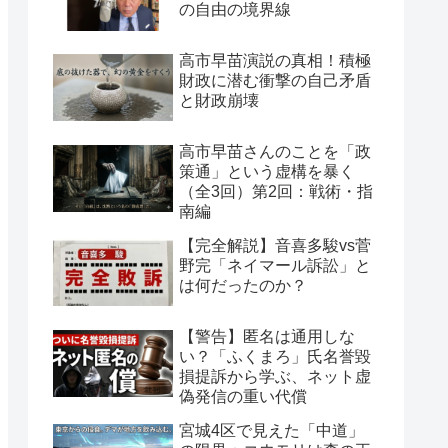
の自由の境界線
高市早苗演説の真相！積極
財政に潜む衝撃の自己矛盾
と財政崩壊
高市早苗さんのことを「政
策通」という虚構を暴く
（全3回）第2回：戦術・指
南編
【完全解説】音喜多駿vs菅
野完「ネイマール訴訟」と
は何だったのか？
【警告】匿名は通用しな
い？「ふくまろ」氏名誉毀
損提訴から学ぶ、ネット虚
偽発信の重い代償
宮城4区で見えた「中道」