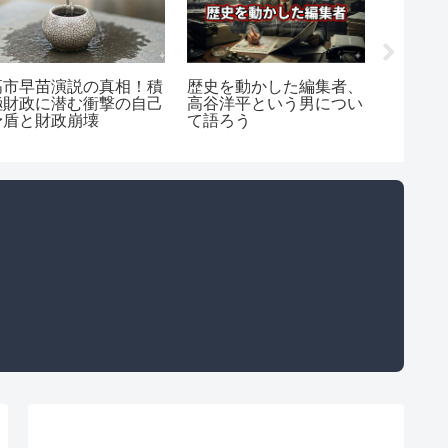
歴史を動かした編集者、
高市早苗演説の真相！積
権威へ
高谷洋平という男につい
極財政に潜む衝撃の自己
集団参
て語ろう
矛盾と財政崩壊
戦術