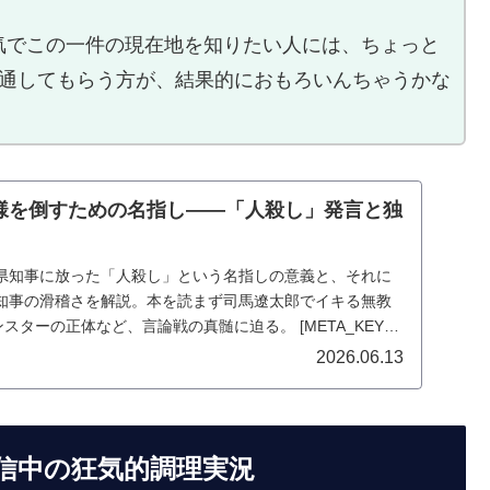
気でこの一件の現在地を知りたい人には、ちょっと
を通してもらう方が、結果的におもろいんちゃうかな
様を倒すための名指し――「人殺し」発言と独
県知事に放った「人殺し」という名指しの意義と、それに
知事の滑稽さを解説。本を読まず司馬遼太郎でイキる無教
ターの正体など、言論戦の真髄に迫る。 [META_KEYS]:
事,独裁者,N国党,刑事告訴 ==END_METADATA==
2026.06.13
信中の狂気的調理実況