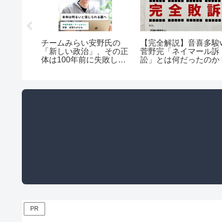
チームみらい安野氏の
【完全解説】音喜多駿v
「新しい政治」、その正
菅野完「ネイマール訴
体は100年前に失敗した
訟」とは何だったのか
詐欺師的話法か？
PR