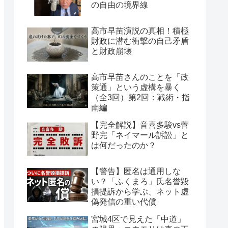
の自由の境界線
高市早苗演説の真相！積極
財政に潜む衝撃の自己矛盾
と財政崩壊
高市早苗さんのことを「政
策通」という虚構を暴く
（全3回）第2回：戦術・指
南編
【完全解説】音喜多駿vs菅
野完「ネイマール訴訟」と
は何だったのか？
【警告】匿名は通用しな
い？「ふくまろ」氏名誉毀
損提訴から学ぶ、ネット虚
偽発信の重い代償
宮城4区で見えた「中道」