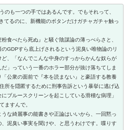
らうのも一つの手ではあるんです。でもそれって、
起きてるのに、新機能のボタンだけガチャガチャ触っ
麦粉食べたら死ぬ』と騒ぐ陰謀論の薄っぺらさと、
済のGDPすら底上げされるという泥臭い唯物論のリ
けど、「なんでこんな中身のすっからかんな奴らが
んだ」っていう一番のホラー部分が抜け落ちてしま
り「公衆の面前で『本を読まない』と豪語する教養
の住所を隠匿するために刑事告訴という暴挙に逃げ込
全にブルースクリーンを起こしている滑稽な病理」
してますんで。
ような綺麗事の能書きや正論はいいから、一回黙っ
の、泥臭い事実を聞けや、と思うわけです。喋りす