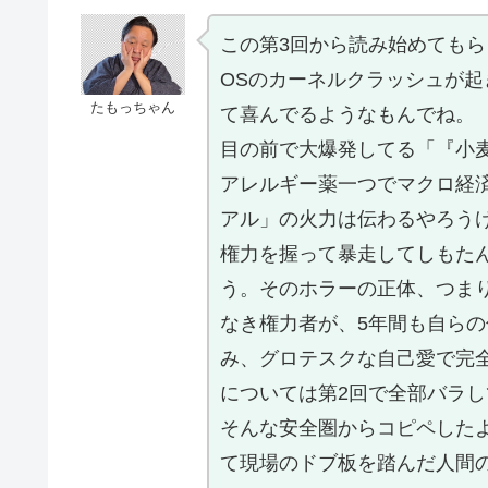
この第3回から読み始めても
OSのカーネルクラッシュが
たもっちゃん
て喜んでるようなもんでね。
目の前で大爆発してる「『小
アレルギー薬一つでマクロ経
アル」の火力は伝わるやろう
権力を握って暴走してしもた
う。そのホラーの正体、つま
なき権力者が、5年間も自ら
み、グロテスクな自己愛で完
については第2回で全部バラ
そんな安全圏からコピペした
て現場のドブ板を踏んだ人間