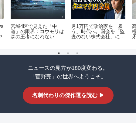
s
宮城4区で見えた「中
月1万円で政治家を「雇
道」の限界：コウモリは
う」時代へ。国会を「監
？
森の王者になれない
査のない株式会社」にし
ないための市民アクショ
ンと組織論
ニュースの見方が180度変わる。
「菅野完」の世界へようこそ。
名刺代わりの傑作選を読む ▶