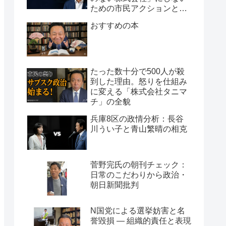
ための市民アクションと組
織論
おすすめの本
たった数十分で500人が殺
到した理由。怒りを仕組み
に変える「株式会社タニマ
チ」の全貌
兵庫8区の政情分析：長谷
川うい子と青山繁晴の相克
菅野完氏の朝刊チェック：
日常のこだわりから政治・
朝日新聞批判
N国党による選挙妨害と名
誉毀損 ― 組織的責任と表現