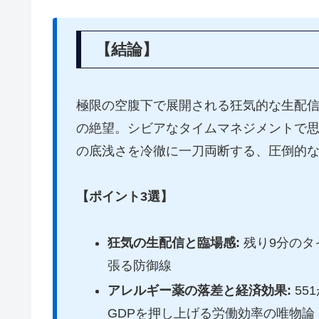
【結論】
極限の空腹下で展開される狂気的な生配
の絶望。シビアなタイムマネジメントで
の底浅さを冷徹に一刀両断する、圧倒的
【ポイント3選】
狂気の生配信と臨場感:
残り9分のタ
張る防御線
アレルギー薬の落差と経済効果:
55
GDPを押し上げる労働効率の唯物論