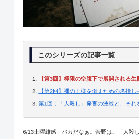
このシリーズの記事一覧
【第3回】極限の空腹下で展開される生
【第2回】裸の王様を倒すための名指し
第1回：「人殺し」発言の波紋と、それ
6/13土曜雑感：バカだなぁ。菅野は。「人