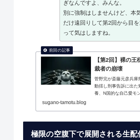
ぎなんですよ、みんな。
別に強制はしませんけど、本
だけ遠回りして第2回から目
って気はしますね。
【第2回】裸の王
裁者の崩壊
菅野完が斎藤元彦兵庫
動揺し刑事告訴に出た
養、N国的な自己愛モンス
菅野完,斎藤元彦,兵庫県知
sugano-tamotu.blog
極限の空腹下で展開される生配