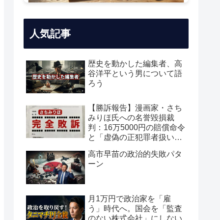
人気記事
歴史を動かした編集者、高
谷洋平という男について語
ろう
【勝訴報告】漫画家・さち
みりほ氏への名誉毀損裁
判：16万5000円の賠償命令
と「虚偽の正犯罪者扱い」
の真実
高市早苗の政治的失敗パタ
ーン
月1万円で政治家を「雇
う」時代へ。国会を「監査
のない株式会社」にしない