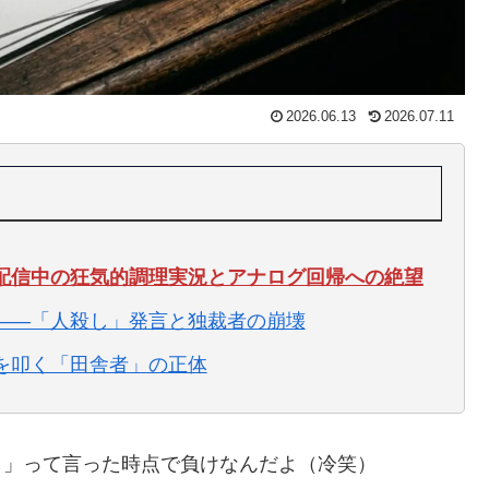
2026.06.13
2026.07.11
配信中の狂気的調理実況とアナログ回帰への絶望
――「人殺し」発言と独裁者の崩壊
を叩く「田舎者」の正体
殺し」って言った時点で負けなんだよ（冷笑）