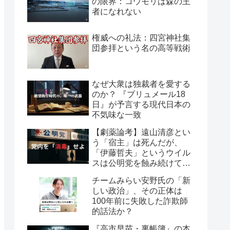
の限界：コウモリは森の王
者になれない
権威への礼法：四宮神社集
団参拝という名の高等戦術
なぜ大衆は独裁者を愛する
のか？ 『ブリュメール18
日』が予言する現代日本の
不気味な一致
【劇薬論考】遠山清彦とい
う「宿主」は死んだが、
「伊藤哲夫」というウイル
スは公明党を蝕み続けてい
る
チームみらい安野氏の「新
しい政治」、その正体は
100年前に失敗した詐欺師
的話法か？
『高市早苗・裏帳簿』の本