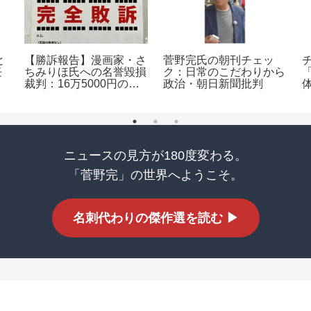
と
【勝訴報告】漫画家・さ
菅野完氏の朝刊チェッ
任
ちみりほ氏への名誉毀損
ク：日常のこだわりから
裁判：16万5000円の賠
政治・朝日新聞批判
償命令と「虚偽の正犯罪
者扱い」の真実
ニュースの見方が180度変わる。
「菅野完」の世界へようこそ。
名刺代わりの傑作選を読む ▶