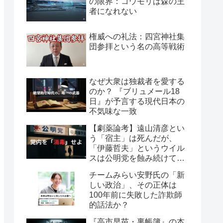
の限界：コウモリは森の王
者になれない
権威への礼法：四宮神社集
団参拝という名の高等戦術
なぜ大衆は独裁者を愛する
のか？ 『ブリュメール18
日』が予言する現代日本の
不気味な一致
【劇薬論考】遠山清彦とい
う「宿主」は死んだが、
「伊藤哲夫」というウイル
スは公明党を蝕み続けてい
る
チームみらい安野氏の「新
しい政治」、その正体は
100年前に失敗した詐欺師
的話法か？
『高市早苗・裏帳簿』の本