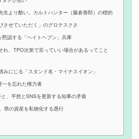
先生より酷い。カルトハンター（藤倉善郎）の標的
びさせていただく」のグロテスクさ
を黙認する「ヘイトヘブン」兵庫
それ、TPO次第で言っていい場合があるってこと
踏みにじる「スタンド名・マイナスイオン」
要一を忘れた権力者
手と、平然とSNSを更新する知事の矛盾
じ。県の資産を私物化する愚行