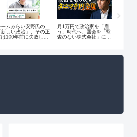
チームみらい安野氏の
月1万円で政治家を「雇
高市早
「新しい政治」、その正
う」時代へ。国会を「監
「政策
体は100年前に失敗した
査のない株式会社」にし
暴く（全
詐欺師的話法か？
ないための市民アクショ
戦術・
ンと組織論