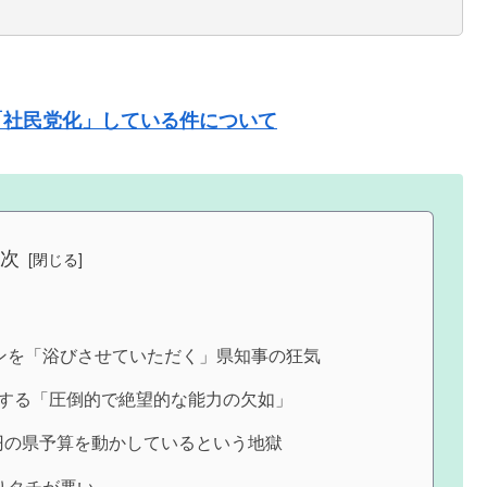
「社民党化」している件について
目次
ンを「浴びさせていただく」県知事の狂気
奉する「圧倒的で絶望的な能力の欠如」
円の県予算を動かしているという地獄
りタチが悪い