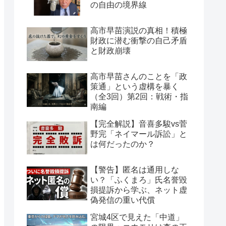
の自由の境界線
高市早苗演説の真相！積極
財政に潜む衝撃の自己矛盾
と財政崩壊
高市早苗さんのことを「政
策通」という虚構を暴く
（全3回）第2回：戦術・指
南編
【完全解説】音喜多駿vs菅
野完「ネイマール訴訟」と
は何だったのか？
【警告】匿名は通用しな
い？「ふくまろ」氏名誉毀
損提訴から学ぶ、ネット虚
偽発信の重い代償
宮城4区で見えた「中道」