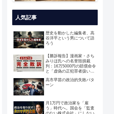
人気記事
歴史を動かした編集者、高
谷洋平という男について語
ろう
【勝訴報告】漫画家・さち
みりほ氏への名誉毀損裁
判：16万5000円の賠償命令
と「虚偽の正犯罪者扱い」
の真実
高市早苗の政治的失敗パタ
ーン
月1万円で政治家を「雇
う」時代へ。国会を「監査
のない株式会社」にしない