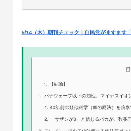
5/14（木）朝刊チェック｜自民党がますます
【結論】
パナウェーブ以下の知性。マイナスイオ
40年前の疑似科学（血の商法）を信
「サザンが8」と信じるバカが、数兆
テレパシーで少子化対策する泡沫候補よ