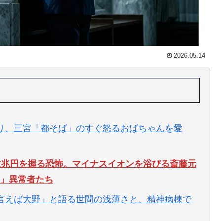
2026.05.14
り、三宮「都そば」のすぐ怒るおばちゃんを愛
数兆円を握る恐怖。マイナスイオンを浴びる斎藤元
」異常者たち
言えば大野」と語る世間の浅薄さと、精神病棟で