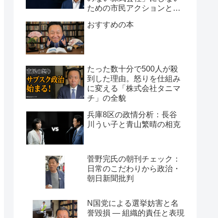
ための市民アクションと組
織論
おすすめの本
たった数十分で500人が殺
到した理由。怒りを仕組み
に変える「株式会社タニマ
チ」の全貌
兵庫8区の政情分析：長谷
川うい子と青山繁晴の相克
菅野完氏の朝刊チェック：
日常のこだわりから政治・
朝日新聞批判
N国党による選挙妨害と名
誉毀損 ― 組織的責任と表現