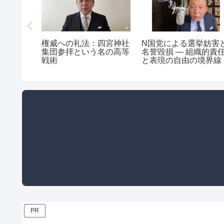
真相！積
権威への礼法：四宮神社
N国党による選挙妨害
撃の自己
集団参拝という名の高等
名誉毀損 ― 組織的責
戦術
と表現の自由の境界線
PR