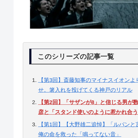
このシリーズの記事一覧
【第3回】斎藤知事のマイナスイオンよ
せ。箸入れを投げてくる神戸のリアル
【第2回】「サザンが8」と信じる男が
彦と「スタンド使いのように惹かれ合う
【第1回】【大野雄二追悼】「ルパンと
俺の命を救った「鳴ってない音」