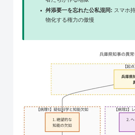
舛添要一を忘れた公私混同:
スマホ持
物化する権力の傲慢