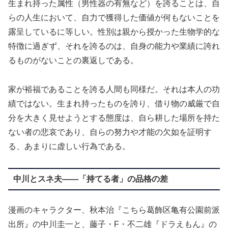
生まれ持った属性（男性器の有無など）を誇ることは、自
らの人生において、自力で獲得した価値が何もないことを
露呈しているに等しい。性別は親から授かった生物学的な
特徴に過ぎず、それを誇るのは、自身の能力や業績に誇れ
るものがないことの裏返しである。
家が裕福であることを誇る人間も同様だ。それは本人の功
績ではない。生まれ持ったものを誇り、借り物の威厳で自
分を大きく見せようとする態度は、自ら耕した場所を持た
ない者の悲哀であり、自らの努力や才能の欠如を証明す
る、あまりに虚しい行為である。
中川とスネ夫——「持てる者」の品格の差
漫画のキャラクター、秋本治『こちら葛飾区亀有公園前派
出所』の中川圭一と、藤子・F・不二雄『ドラえもん』の