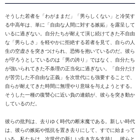
そうした若者を「わがままだ」「男らしくない」と冷笑す
る中高年は、単に「自由な人間に対する嫉妬」を露呈して
いるに過ぎない。自分たちが耐えて演じ続けてきた不自由
な「男らしさ」を軽やかに拒絶する若者を見て、自らの人
生の空虚さを突きつけられ、恐怖を抱いているのだ。彼ら
が守ろうとしているのは「男の誇り」ではなく、自分たち
が強いられてきた不条理の正当化に過ぎない。「自分だけ
が苦労した不自由な正義」を次世代にも強要することで、
自らが耐えてきた時間に無理やり意味を与えようとする。
そうした一種の復讐心に近い負の連鎖が、彼らを突き動か
しているのだ。
彼らの批判は、去りゆく時代の断末魔である。新しい時代
は、彼らの嫉妬や抵抗を置き去りにして、すでに始まって
いる。私たちは、次世代の新しい生き方を支持し、彼らと