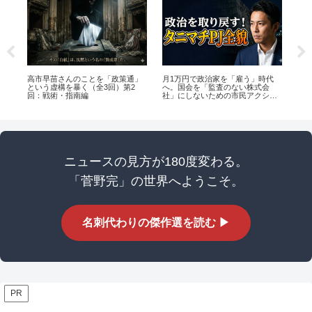
た理
高市早苗さんのことを「政策通」
月1万円で政治家を「雇う」時代
【完
式
という虚構を暴く（全3回）第2
へ。国会を「監査のない株式会
「
回：戦術・指南編
社」にしないための市民アクショ
の
ンと組織論
ニュースの見方が180度変わる。
「菅野完」の世界へようこそ。
名刺代わりの傑作選を読む ▶
PR