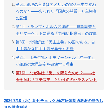
第5回 総理の言葉はアメリカの電話一本で変わ
るのか？——失われた「国家の尊厳」と主権者
の覚悟
第4回 トランプとホルムズ海峡——世論調査と
ポリマーケットに踊る「力強い指導者」の虚像
第3回 北朝鮮は「民主主義」の国である。自
由主義なき民主主義が暴走する時
第2回 ホモ牛乳とホモソーシャル「均一化」
が組織の意思決定を破壊する理由
第1回 なぜ私は「男」を降りたのか？——社
会を蝕む「マチズモ」という名のハラスメント
2026/3/18（水）朝刊チェック:極左反体制過激派の恐ろし
さを徹底解説！