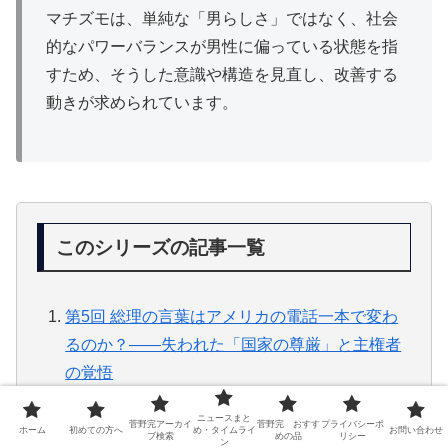
マチズモは、単純な「男らしさ」ではなく、社会
的なパワーバランスが男性に偏っている状態を指
すため、そうした意識や構造を見直し、改善する
動きが求められています。
このシリーズの記事一覧
第5回 総理の言葉はアメリカの電話一本で変わ
るのか？——失われた「国家の尊厳」と主権者
の覚悟
第4回 トランプとホルムズ海峡——世論調査と
ニュースまと
菅野完アーカイ
菅野完 おすす
プライバシーポ
ホーム
初めての方へ
め・タイムライ
お問い合わせ
ポリマーケットに踊る「力強い指導者」の虚像
ブ検索
めの品
リシー
ン