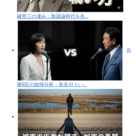
破哲三の凄み：陰謀論時代を生...
兵
庫8区の政情分析：長谷川うい...