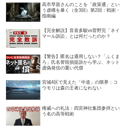
高市早苗さんのことを「政策通」とい
う虚構を暴く（全3回）第2回：戦術・
指南編
【完全解説】音喜多駿vs菅野完「ネイ
マール訴訟」とは何だったのか？
【警告】匿名は通用しない？「ふくま
ろ」氏名誉毀損提訴から学ぶ、ネット
虚偽発信の重い代償
宮城4区で見えた「中道」の限界：コ
ウモリは森の王者になれない
権威への礼法：四宮神社集団参拝とい
う名の高等戦術