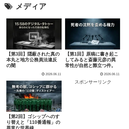
メディア
【第3回】隠蔽された真の
【第1回】原稿に書き起こ
本丸と地方公務員法違反
してみると斎藤元彦の異
の闇
常性が自然と際立つ件。
2026.06.11
2026.06.11
スポンサーリンク
【第2回】ゴシップへのす
り替えと「110番通報」の
異常な世界線