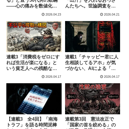
る」と宣う50代男の欺瞞
「出汁」を入れるおっさ
——心の痛みを数値化す
んたちへ。世論調査を疑
る無能は運動から即刻排
うアホリベラルの知的退
2026.04.23
2026.04.21
除せよ
廃
連載3「消費税をゼロにす
連載1「チャッピー君に人
れば生活が楽になる」と
生相談してるアホ」が気
いう貧乏人への残酷な
づかない、AIによる「イ
嘘。我々が消費税をぶっ
ンフラ完全破壊」の足音
2026.04.17
2026.04.17
壊すべき本当の理由
【連載3 全4回】「南海
連載第3回 憲法改正で
トラフ」を語る時間泥棒
「国家の首を絞める」の