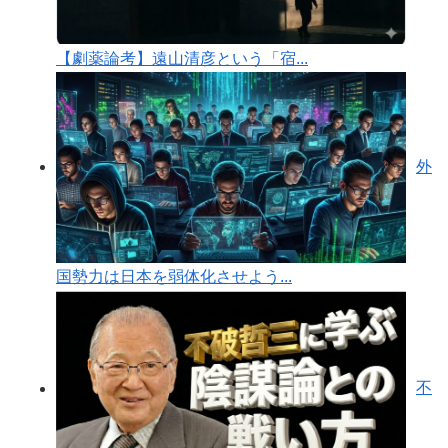
【劇薬論考】遠山清彦という「宿...
外
国勢力は日本を弱体化させよう...
不