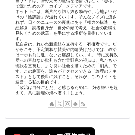
当サイトは、菅野完氏の配信を感情ではなく「思考」
で読むためのアーカイブ・メディアです。
ネット上には、断片的な切り抜き動画や、心地よいだ
けの「陰謀論」が溢れています。そんなノイズに流さ
れず、日々のニュースの裏側にある「権力の構造」を
紐解き、読者自身が「自分の頭で考え、社会の欺瞞を
見抜くための武器」を手にする場所を目指していま
す。
私自身は、れいわ新選組を支持する一有権者です。だ
からこそ、予定調和な賛美や内輪受けだけでは、政治
は一歩も前に進まないと痛感しています。 時に支持政
党への容赦ない批判も含む菅野完の視点は、私たちが
現状を直視し、より良い社会を描くための「劇薬」で
す。この劇薬を、誰もがアクセスできる「論理のテキ
スト」として後世に残すこと。それが、このサイトを
運営する私の目的です。
「政治は自分ごとだ」と感じるために。 好き嫌いを超
えて、共に論理の海へ潜りましょう。