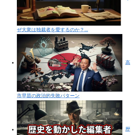
ぜ大衆は独裁者を愛するのか？...
高
市早苗の政治的失敗パターン
歴