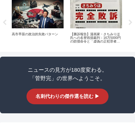
に
高市早苗の政治的失敗パターン
【勝訴報告】漫画家・さちみりほ
高
氏への名誉毀損裁判：16万5000円
とい
の賠償命令と「虚偽の正犯罪者扱
回
い」の真実
ニュースの見方が180度変わる。
「菅野完」の世界へようこそ。
名刺代わりの傑作選を読む ▶