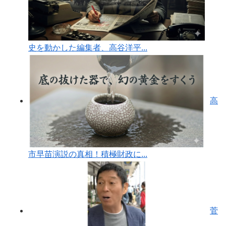
史を動かした編集者、高谷洋平...
高
市早苗演説の真相！積極財政に...
菅