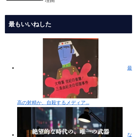
理由
最もいいねした
最
高の射精か、自殺するメディア...
な