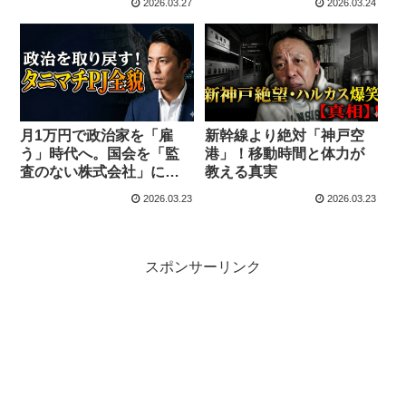
2026.03.27
2026.03.24
道の真の問題点
月1万円で政治家を「雇
新幹線より絶対「神戸空
う」時代へ。国会を「監
港」！移動時間と体力が
査のない株式会社」にし
教える真実
ないための市民アクショ
2026.03.23
2026.03.23
ンと組織論
スポンサーリンク