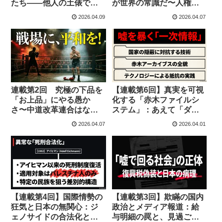
たち——他人の土俵で承
が世界の常識だ〜人権を
認欲求を満たす精神病理
蔑ろにし加害者に寄り添
2026.04.09
2026.04.07
う日本の病〜
連載第2回 究極の下品を
【連載第6回】真実を可視
「お上品」にやる愚か
化する「赤木ファイルシ
さ〜中道改革連合はなぜ
ステム」：あえて「ダサ
リングの上でグローブを
いUI」に込めた抵抗の設
2026.04.07
2026.04.01
外したのか〜
計思想
【連載第4回】国際情勢の
【連載第3回】欺瞞の国内
狂気と日本の無関心：ジ
政治とメディア報道：給
ェノサイドの合法化と情
与明細の罠と、見過ごさ