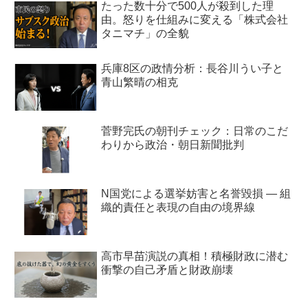
たった数十分で500人が殺到した理
由。怒りを仕組みに変える「株式会社
タニマチ」の全貌
兵庫8区の政情分析：長谷川うい子と
青山繁晴の相克
菅野完氏の朝刊チェック：日常のこだ
わりから政治・朝日新聞批判
N国党による選挙妨害と名誉毀損 ― 組
織的責任と表現の自由の境界線
高市早苗演説の真相！積極財政に潜む
衝撃の自己矛盾と財政崩壊