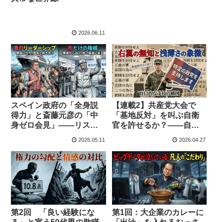
2026.06.11
スペイン政府の「全身説
【連載2】共産党大会で
得力」と斎藤元彦の「中
「基地反対」を叫ぶ自衛
身ゼロ会見」——リスク
官を許せるか？——自民
を引き受けない日本の地
党大会「君が代斉唱」告
2026.05.11
2026.04.27
方自治の腐敗構造
発の真の理由
第2回 「良い経験にな
第1回：大企業のカレーに