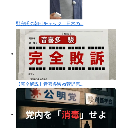
野完氏の朝刊チェック：日常の...
【完全解説】音喜多駿vs菅野完...