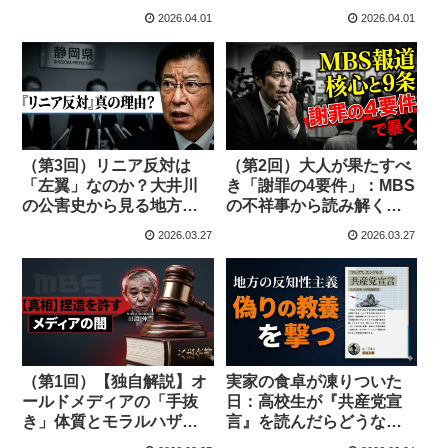
報工作に踊る人々
れる「嘘のコスト」
2026.04.01
2026.04.01
（第3回）リニア反対は
（第2回）大人が果たすべ
「左翼」なのか？大井川
き「謝罪の4要件」：MBS
の公害史から見る地方自
の不祥事から読み解く日
治と国策の衝突
本の構造的欠陥
2026.03.27
2026.03.27
（第1回）【独自解説】オ
実家の食卓が凍りついた
ールドメディアの「手抜
日：高校生が『共産党宣
き」体質とモラルハザー
言』を読んだらどうなる
ド：MBS「しばき隊」報
か