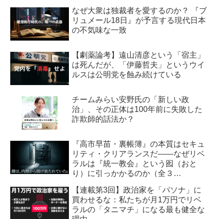
なぜ大衆は独裁者を愛するのか？ 『ブ
リュメール18日』が予言する現代日本
の不気味な一致
【劇薬論考】遠山清彦という「宿主」
は死んだが、「伊藤哲夫」というウイ
ルスは公明党を蝕み続けている
チームみらい安野氏の「新しい政
治」、その正体は100年前に失敗した
詐欺師的話法か？
『高市早苗・裏帳簿』の本質はセキュ
リティ・クリアランスだ――なぜリベ
ラルは『統一教会』という囮（おと
り）に引っかかるのか（全３
回） 【第2回】安全保障・メデ
【連載第3回】政治家を「パソナ」に
ィア編：虚飾の愛国者
買わせるな：私たちが月1万円でリベ
ラルの「タニマチ」になる最も健全な