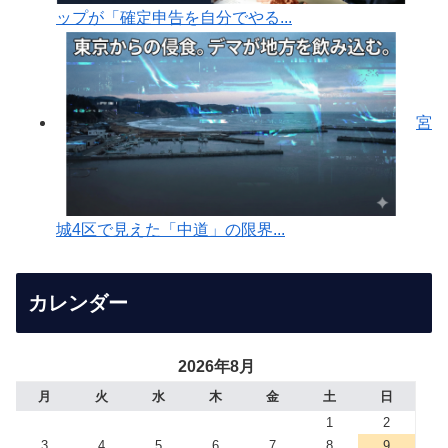
ップが「確定申告を自分でやる...
宮
城4区で見えた「中道」の限界...
カレンダー
2026年8月
月
火
水
木
金
土
日
1
2
3
4
5
6
7
8
9