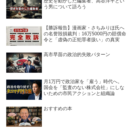
歴史を動かした編集者、高谷洋平とい
う男について語ろう
【勝訴報告】漫画家・さちみりほ氏へ
の名誉毀損裁判：16万5000円の賠償命
令と「虚偽の正犯罪者扱い」の真実
高市早苗の政治的失敗パターン
月1万円で政治家を「雇う」時代へ。
国会を「監査のない株式会社」にしな
いための市民アクションと組織論
おすすめの本