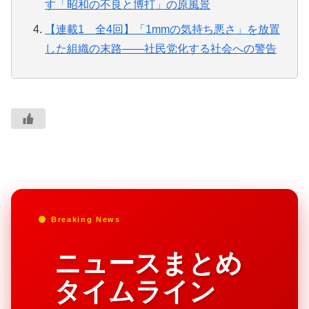
す「昭和の不良と博打」の原風景
【連載1 全4回】「1mmの気持ち悪さ」を放置
した組織の末路——社民党化する社会への警告
Breaking News
ニュースまとめ
タイムライン