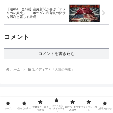
【連載4 全4回】産経新聞が喜ぶ「アメ
リカの敗北」——ポツダム宣言級の降伏
を勝利と報じる欺瞞
コメント
コメントを書き込む
ホーム
3.メディアと「大衆の洗脳」
ニュースまと
菅野完アーカイ
菅野完 おすす
プライバシーポ
ホーム
初めての方へ
め・タイムライ
お問い合わせ
ブ検索
めの品
リシー
ン