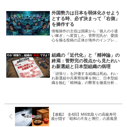
るカルト的民意論を粉砕し、自由主義を
欠いた数の暴力の地獄を思想史から暴
く。
外国勢力は日本を弱体化させよう
とする時、必ず決まって「右側」
を操作する
情報操作の主役は国家から「個人の小遣
い稼ぎ」へ変質した。菅野完氏が、愛国
心を煽る投稿の正体が海外のインプレ収
益狙いの内職である実態を分析。対処不
能な資本主義のバグがいかに言論空間を
破壊するか、新たな脅威のメカニズムを
組織の「近代化」と「精神論」の
徹底解説します。
終焉：菅野完の視点から見たれい
わ新選組と日本型組織の病理
「頑張り」を評価する組織は死ぬ。れい
わ新選組や兵庫県知事を例に、日本型組
織を蝕む「精神論」の弊害を徹底分析。
「無能な働き者」がいかに組織を腐敗さ
せるか。熱意ではなく冷徹なシステムこ
そが必要だと説く、組織論の最終結論。
【連載2 全4回】MI6気取りの高級寿司
屋が隠す「昭和の不良と博打」の原風景