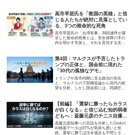
恒興なのか？この前提から小牧・長久手
の戦いの謎を紐解き、戦わずして勝つ秀
吉の圧倒的な政治力と歴史のリアリズム
高市早苗氏を「救国の英雄」と信
を徹底解説します。
じる人たちが絶対に見落としてい
る、3つの致命的な死角
高市早苗氏の「台湾有事」39回連呼が露
呈した致命的死角とは。安全保障の手の
内を明かす失策と、それを盲信する支持
層の危うさを指摘。真の「存立危機事
態」は中国ではなく高市氏自身にあると
する、衝撃の分析を解説します。
第4回：マルクスが予言したトラ
ンプの正体と、国会前に現れた
「30代の孤独なデモ」
トランプや高市内閣に見る政治の劣化
と、マルクスの下部構造論から現代の絶
望を分析。しかし国会前には、同調圧力
やルサンチマンを捨てた「30代の自立し
たデモ」というヨーロッパ基準の新しい
希望が生まれている。
【前編】「選挙に勝ったらカラス
が白くなる」と信じ込む知的弱者
どもへ：斎藤元彦のテニス自爆が
暴いた『カルト的民意論』の終焉
斎藤元彦知事への言説を分析したGrokの
AI検索データは87%が気持ち悪いと拒
絶。選挙に勝てば法令違反も不問とされ