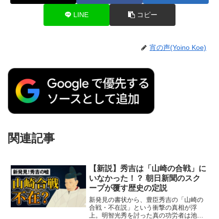
LINE
コピー
宵の声(Yoino Koe)
関連記事
【新説】秀吉は「山崎の合戦」に
いなかった！？ 朝日新聞のスク
ープが覆す歴史の定説
新発見の書状から、豊臣秀吉の「山崎の
合戦・不在説」という衝撃の真相が浮
上。明智光秀を討った真の功労者は池田