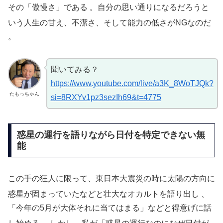
その「傲慢さ」である
。自分の思い通りになるだろうと
いう人生の甘え、不潔さ、そして能力の低さがNGなのだ
。
聞いてみる？
https://www.youtube.com/live/a3K_8WoTJQk?
たもっちゃん
si=8RXYv1pz3sezIh69&t=4775
惑星の運行を語りながら日付を特定できない無
能
この手の狂人に限って、東日本大震災の時に太陽の方向に
惑星が固まっていたなどと壮大なオカルトを語り出し
、
「今年の5月が大体それに当てはまる」などと得意げに話