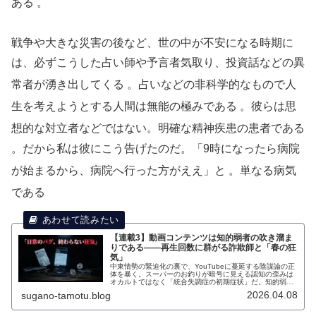
ある
。
戦争や大きな災害の後など、世の中が不安になる時期に
は、必ずこうした占い師や予言者気取り、投資話などの異
常者が湧き出してくる
。占いなどの非科学的なもので人
生を考えようとする人間は無能の極みである
。彼らは思
想的な対立者などではない。明確な精神疾患の患者である
。だから私は彼にこう告げたのだ。「9時になったら病院
が始まるから、病院へ行った方がええ」と
。単なる病気
である
【連載3】動画コンテンツは知的弱者の吹き溜ま
りである――再生回数に群がる詐欺師と「春の狂
気」
中東情勢の緊迫化の裏で、YouTubeに蔓延する陰謀論の正
体を暴く。スーパーのお釣りが暗号に見える認知の歪みは
オカルトではなく「統合失調症の初期症状」だ。知的弱者
を食い物にする詐欺師の実態と、放置される中高年男性の
2026.04.08
sugano-tamotu.blog
精神疾患の残酷なリアルに迫る。