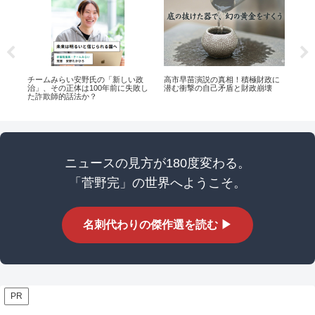
拝
チームみらい安野氏の「新しい政
高市早苗演説の真相！積極財政に
兵
治」、その正体は100年前に失敗し
潜む衝撃の自己矛盾と財政崩壊
と
た詐欺師的話法か？
ニュースの見方が180度変わる。
「菅野完」の世界へようこそ。
名刺代わりの傑作選を読む ▶
PR