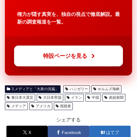
権力が隠す真実を、独自の視点で徹底解説。最
新の調査報道を一覧。
特設ページを見る
3.メディアと「大衆の洗脳」
ハンガリー
ホルムズ海峡
東日本大震災
大日本帝国
イラン
中国
産経新聞
メディア
アメリカ
視聴者
シェアする
X
Facebook
はてブ