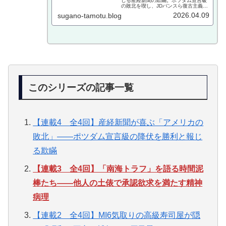
じる産経新聞の欺瞞。ポツダム宣言級
の敗北を喫し、JDバンスら復古主義に
走る米国が「自由のOS」を手放す一
2026.04.09
sugano-tamotu.blog
方、徹底した能力主義（アホは黙る）
で覇権を握る中国の残酷なリアルを菅
野完が鋭く解説。
このシリーズの記事一覧
【連載4 全4回】産経新聞が喜ぶ「アメリカの
敗北」——ポツダム宣言級の降伏を勝利と報じ
る欺瞞
【連載3 全4回】「南海トラフ」を語る時間泥
棒たち——他人の土俵で承認欲求を満たす精神
病理
【連載2 全4回】MI6気取りの高級寿司屋が隠