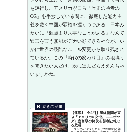
を逆行し、アメリカが自ら『歴史の勝者の
OS』を手放している間に、徹底した能力主
義を敷く中国が覇権を握りつつある。日本み
たいに『勉強より大事なことがある』なんて
寝言を言う無能がデカい顔できる社会が、い
かに世界の残酷なルール変更から取り残され
ているか。この『時代の変わり目』の地鳴り
を聞きたい人だけ、次に進んだらええんちゃ
いますかね。」
【連載4 全4回】産経新聞が喜
ぶ「アメリカの敗北」——ポツ
ダム宣言級の降伏を勝利と報じ
る欺瞞
イランとの停戦をアメリカの勝利と報