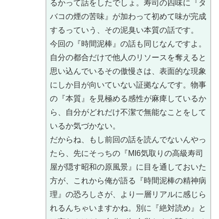
るかって話をしたでしょ。寿司の四味に『タ
バコの煙の苦味』が加わって初めて味が完成
するっていう、その泥臭い本質の話です。
今回の『時間泥棒』の話も同じなんですよ。
自分の都合だけで他人のリソースを奪えると
思い込んでいるその傲慢さは、表面的な現象
にしか目が向いていない証拠なんです。物事
の『本質』を見極める感性が麻痺しているか
ら、自分がどれだけ不潔で無能なことをして
いるか気づかない。
だからね、もし前回の話を読んでないんやっ
たら、先にそっちの『MI6気取りの高級寿司
屋が隠す昭和の原風景』に目を通しておいた
方が、これから俺が語る『時間泥棒の精神病
理』の恐ろしさが、より一層リアルに感じら
れるんちゃいますかね。別に『絶対読め』と