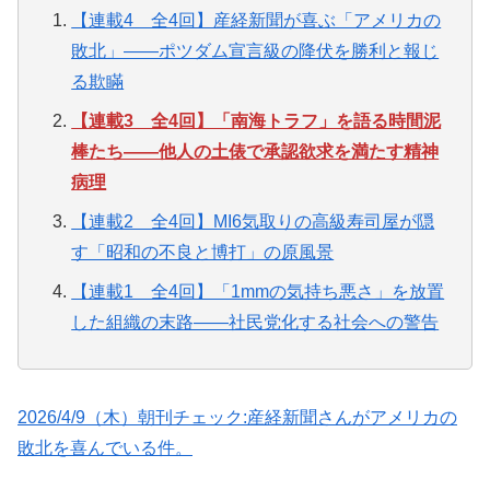
【連載4 全4回】産経新聞が喜ぶ「アメリカの
敗北」——ポツダム宣言級の降伏を勝利と報じ
る欺瞞
【連載3 全4回】「南海トラフ」を語る時間泥
棒たち——他人の土俵で承認欲求を満たす精神
病理
【連載2 全4回】MI6気取りの高級寿司屋が隠
す「昭和の不良と博打」の原風景
【連載1 全4回】「1mmの気持ち悪さ」を放置
した組織の末路——社民党化する社会への警告
2026/4/9（木）朝刊チェック:産経新聞さんがアメリカの
敗北を喜んでいる件。