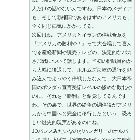
人だけの話やないんですわ。日本のメディア
も、そして覇権国であるはずのアメリカも、
全く同じ病気にかかってる。
次回はね、アメリカとイランの停戦合意を
『アメリカの勝利や！』って大合唱して喜ん
でる産経新聞や読売テレビの、決定的なバカ
さ加減について話します。当初の開戦目的か
ら大幅に後退して、ホルムズ海峡の通行を頼
み込んでようやく停戦したなんて、大日本帝
国のポツダム宣言受諾レベルの惨めな敗北や
のに、それを『勝利』と錯覚してるんです
わ。その裏で、世界の紛争の調停役がアメリ
カから中国へと完全に移行したという、恐ろ
しい歴史的現実があるのにね。
JDバンスみたいなのがハンガリーのオルバ
ンを持ち上げて『家族の価値』や言うて時代