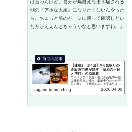
は言わんけど、自分が無自覚なまま騙される
側の『アホな大衆』になりたくないんやった
ら、ちょっと前のページに戻って確認しとい
た方がええんとちゃうかなと思いますわ。」
【連載2 全4回】MI6気取りの
高級寿司屋が隠す「昭和の不良
と博打」の原風景
ワイングラスを置く現代の高級寿司屋
は味覚音痴の極み。出前中心だった寿
司の歴史、任天堂の花札や手本引きが
育てた昭和の不良文化、そして四味と
2026.04.09
sugano-tamotu.blog
タバコの煙で完成する本質の味覚につ
いて、神戸横綱トマトの衝撃と共に菅
野完が徹底解