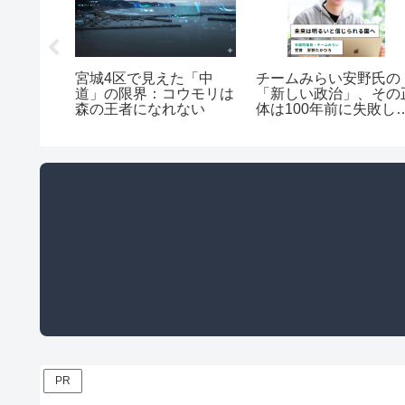
真相！積
宮城4区で見えた「中
チームみらい安野氏の
撃の自己
道」の限界：コウモリは
「新しい政治」、その
森の王者になれない
体は100年前に失敗し
詐欺師的話法か？
PR