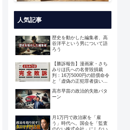
人気記事
歴史を動かした編集者、高
谷洋平という男について語
ろう
【勝訴報告】漫画家・さち
みりほ氏への名誉毀損裁
判：16万5000円の賠償命令
と「虚偽の正犯罪者扱い」
の真実
高市早苗の政治的失敗パタ
ーン
月1万円で政治家を「雇
う」時代へ。国会を「監査
のない株式会社」にしない