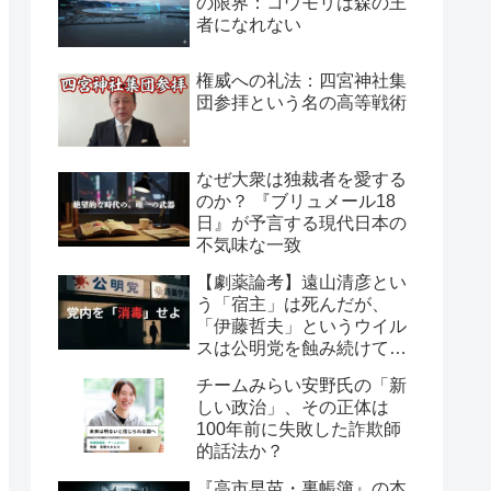
の限界：コウモリは森の王
者になれない
権威への礼法：四宮神社集
団参拝という名の高等戦術
なぜ大衆は独裁者を愛する
のか？ 『ブリュメール18
日』が予言する現代日本の
不気味な一致
【劇薬論考】遠山清彦とい
う「宿主」は死んだが、
「伊藤哲夫」というウイル
スは公明党を蝕み続けてい
る
チームみらい安野氏の「新
しい政治」、その正体は
100年前に失敗した詐欺師
的話法か？
『高市早苗・裏帳簿』の本