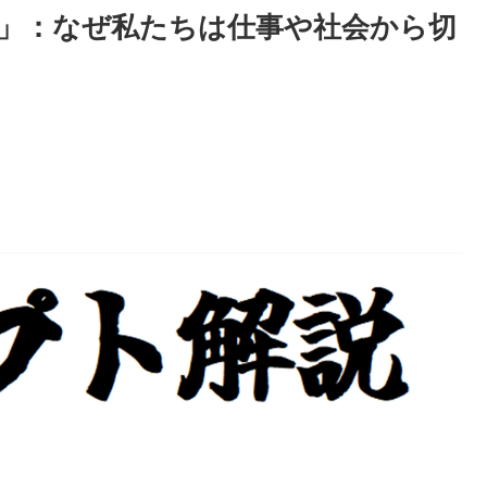
」：なぜ私たちは仕事や社会から切
？