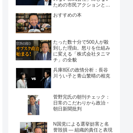
ための市民アクションと組
織論
おすすめの本
たった数十分で500人が殺
到した理由。怒りを仕組み
に変える「株式会社タニマ
チ」の全貌
兵庫8区の政情分析：長谷
川うい子と青山繁晴の相克
菅野完氏の朝刊チェック：
日常のこだわりから政治・
朝日新聞批判
N国党による選挙妨害と名
誉毀損 ― 組織的責任と表現