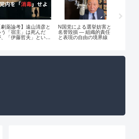
歴史を
【劇薬論考】遠山清彦と
N国党による選挙妨害と
高谷洋
いう「宿主」は死んだ
名誉毀損 ― 組織的責任
て語ろ
が、「伊藤哲夫」という
と表現の自由の境界線
ウイルスは公明党を蝕み
続けている