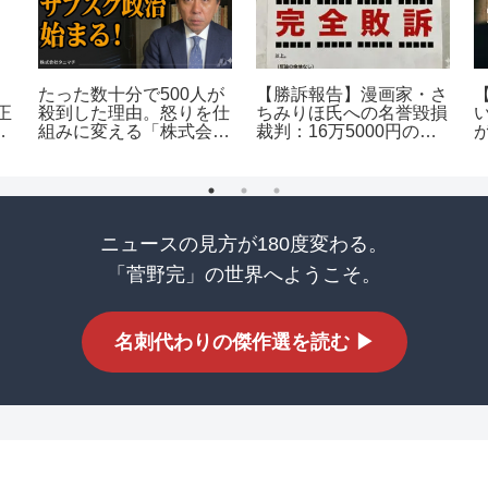
たった数十分で500人が
【勝訴報告】漫画家・さ
正
殺到した理由。怒りを仕
ちみりほ氏への名誉毀損
た
組みに変える「株式会社
裁判：16万5000円の賠
タニマチ」の全貌
償命令と「虚偽の正犯罪
者扱い」の真実
ニュースの見方が180度変わる。
「菅野完」の世界へようこそ。
名刺代わりの傑作選を読む ▶