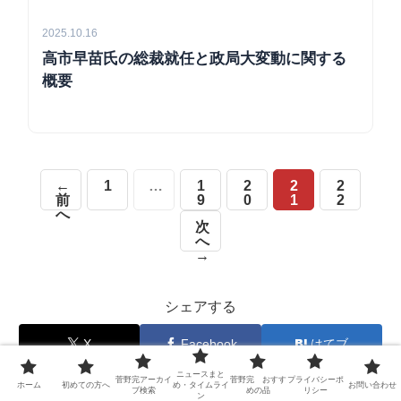
2025.10.16
高市早苗氏の総裁就任と政局大変動に関する
概要
←
1
…
1
2
2
2
前
9
0
1
2
へ
次
へ
→
シェアする
X
Facebook
はてブ
ニュースまと
菅野完アーカイ
菅野完 おすす
プライバシーポ
LINE
コピー
ホーム
初めての方へ
め・タイムライ
お問い合わせ
ブ検索
めの品
リシー
ン