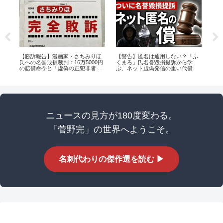
宿
【勝訴報告】漫画家・さちみりほ
【警告】匿名は通用しない？「ふ
N
と
氏への名誉毀損裁判：16万5000円
くまろ」氏名誉毀損提訴から学
― 
け
の賠償命令と「虚偽の正犯罪者扱
ぶ、ネット虚偽発信の重い代償
線
い」の真実
ニュースの見方が180度変わる。
「菅野完」の世界へようこそ。
名刺代わりの傑作選を読む ▶