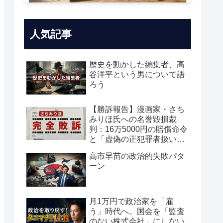
人気記事
歴史を動かした編集者、高
谷洋平という男について語
ろう
【勝訴報告】漫画家・さち
みりほ氏への名誉毀損裁
判：16万5000円の賠償命令
と「虚偽の正犯罪者扱い」
の真実
高市早苗の政治的失敗パタ
ーン
月1万円で政治家を「雇
う」時代へ。国会を「監査
のない株式会社」にしない