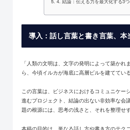
4. 結論：伝える力を最大化する3
導入：話し言葉と書き言葉、本
「人類の文明は、文字の発明によって築かれ
ら、今頃イルカが海底に高層ビルを建ててい
この言葉は、ビジネスにおけるコミュニケー
進むプロジェクト、結論の出ない非効率な会
題の根源には、思考の浅さと、それを整理せ
本稿の目的は、単なる話し方や書き方のテク