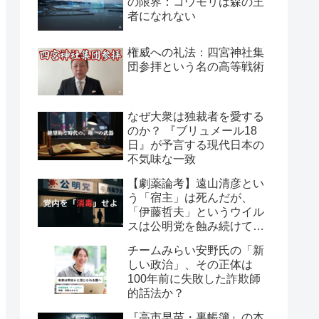
の限界：コウモリは森の王
者になれない
権威への礼法：四宮神社集
団参拝という名の高等戦術
なぜ大衆は独裁者を愛する
のか？ 『ブリュメール18
日』が予言する現代日本の
不気味な一致
【劇薬論考】遠山清彦とい
う「宿主」は死んだが、
「伊藤哲夫」というウイル
スは公明党を蝕み続けてい
る
チームみらい安野氏の「新
しい政治」、その正体は
100年前に失敗した詐欺師
的話法か？
『高市早苗・裏帳簿』の本