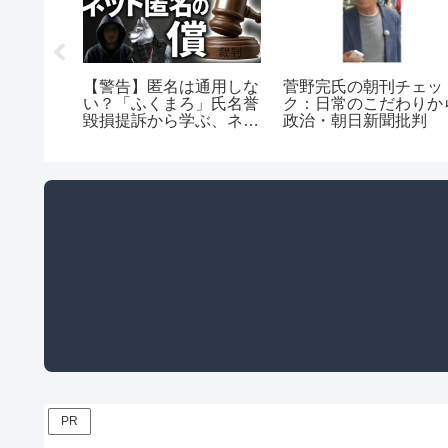
者を愛す
【警告】匿名は通用しな
菅野完氏の朝刊チェッ
リュメー
い？「ふくまろ」氏名誉
ク：日常のこだわりか
言する現
毀損提訴から学ぶ、ネッ
政治・朝日新聞批判
な一致
ト虚偽発信の重い代償
PR