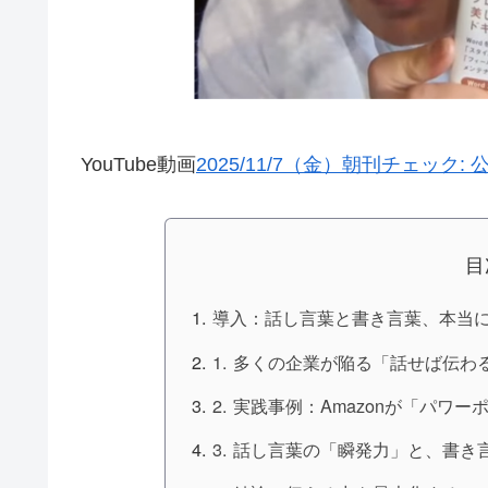
YouTube動画
2025/11/7（金）朝刊チェッ
目
導入：話し言葉と書き言葉、本当
1. 多くの企業が陥る「話せば伝わ
2. 実践事例：Amazonが「パ
3. 話し言葉の「瞬発力」と、書