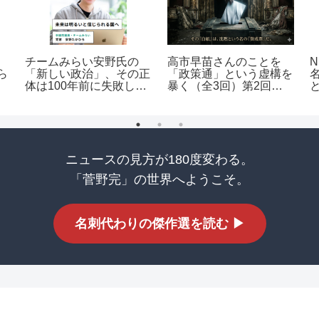
チームみらい安野氏の
高市早苗さんのことを
ら
「新しい政治」、その正
「政策通」という虚構を
体は100年前に失敗した
暴く（全3回）第2回：
詐欺師的話法か？
戦術・指南編
ニュースの見方が180度変わる。
「菅野完」の世界へようこそ。
名刺代わりの傑作選を読む ▶