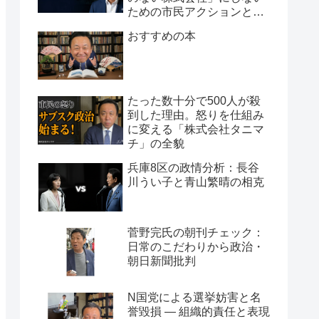
ための市民アクションと組
織論
おすすめの本
たった数十分で500人が殺
到した理由。怒りを仕組み
に変える「株式会社タニマ
チ」の全貌
兵庫8区の政情分析：長谷
川うい子と青山繁晴の相克
菅野完氏の朝刊チェック：
日常のこだわりから政治・
朝日新聞批判
N国党による選挙妨害と名
誉毀損 ― 組織的責任と表現