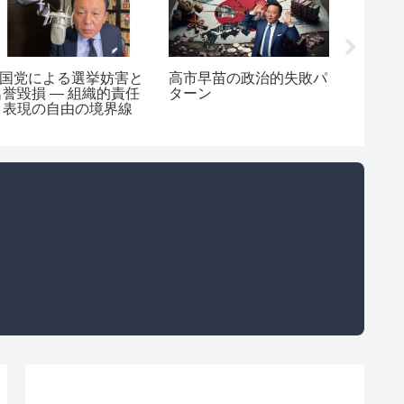
N国党による選挙妨害と
高市早苗の政治的失敗パ
【完全解
名誉毀損 ― 組織的責任
ターン
菅野完
と表現の自由の境界線
訟」と