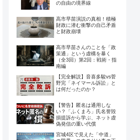
の自由の境界線
高市早苗演説の真相！積極
財政に潜む衝撃の自己矛盾
と財政崩壊
高市早苗さんのことを「政
策通」という虚構を暴く
（全3回）第2回：戦術・指
南編
【完全解説】音喜多駿vs菅
野完「ネイマール訴訟」と
は何だったのか？
【警告】匿名は通用しな
い？「ふくまろ」氏名誉毀
損提訴から学ぶ、ネット虚
偽発信の重い代償
宮城4区で見えた「中道」