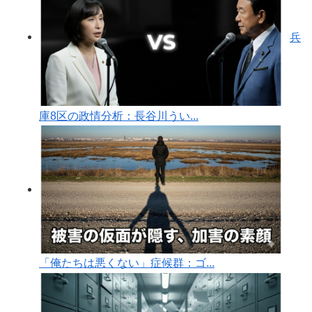
兵
庫8区の政情分析：長谷川うい...
「俺たちは悪くない」症候群：ゴ...