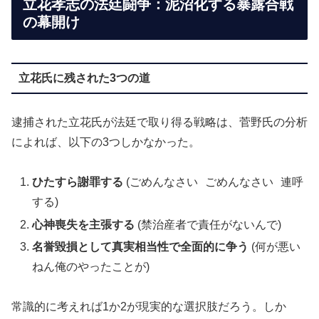
立花孝志の法廷闘争：泥沼化する暴露合戦
の幕開け
立花氏に残された3つの道
逮捕された立花氏が法廷で取り得る戦略は、菅野氏の分析
によれば、以下の3つしかなかった。
ごめんなさい ごめんなさい 連呼
ひたすら謝罪する
(
する
)
禁治産者で責任がないんで
心神喪失を主張する
(
)
何が悪い
名誉毀損として真実相当性で全面的に争う
(
ねん俺のやったことが
)
常識的に考えれば1か2が現実的な選択肢だろう。しか