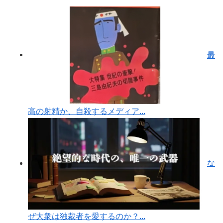
最
高の射精か、自殺するメディア...
な
ぜ大衆は独裁者を愛するのか？...