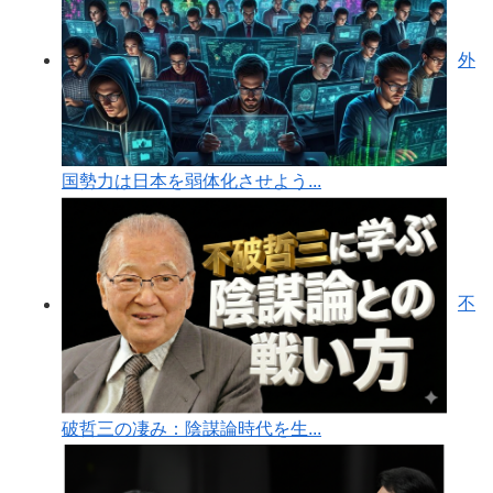
外
国勢力は日本を弱体化させよう...
不
破哲三の凄み：陰謀論時代を生...