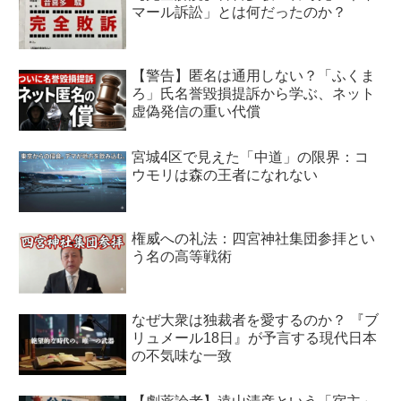
マール訴訟」とは何だったのか？
【警告】匿名は通用しない？「ふくま
ろ」氏名誉毀損提訴から学ぶ、ネット
虚偽発信の重い代償
宮城4区で見えた「中道」の限界：コ
ウモリは森の王者になれない
権威への礼法：四宮神社集団参拝とい
う名の高等戦術
なぜ大衆は独裁者を愛するのか？ 『ブ
リュメール18日』が予言する現代日本
の不気味な一致