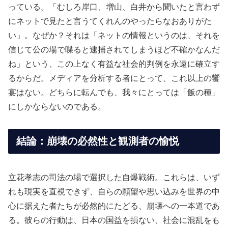
っている。「むしろ岸口、増山、白井から聞いたと言わず
にネットで見たと言うてくれんのやったらなおありがた
い」。なぜか？それは「ネットの情報というのは、それを
信じて公の場で喋ると逮捕されてしまうほど不確かなんだ
ね」という、この上なく有益な社会的判例を永遠に確立す
るからだ。メディアを分析する者にとって、これ以上の饗
宴はない。どちらに転んでも、我々にとっては「飯の種」
にしかならないのである。
結論：崩壊の必然性と観測者の愉悦
立花孝志の司法の場で選択した自爆戦術。これらは、いず
れも現実を直視できず、自らの願望や思い込みを世界の中
心に据えた者たちが必然的にたどる、崩壊への一本道であ
る。彼らの行動は、日本の国益を損ない、社会に混乱をも