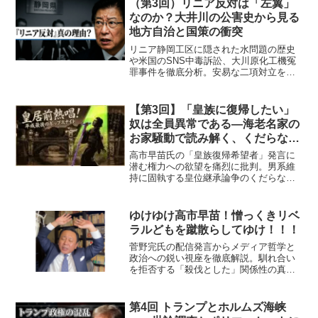
（第3回）リニア反対は「左翼」
なのか？大井川の公害史から見る
地方自治と国策の衝突
リニア静岡工区に隠された水問題の歴史
や米国のSNS中毒訴訟、大川原化工機冤
罪事件を徹底分析。安易な二項対立を排
し、複雑なニュースの裏側に潜む真の構
造と権力の暴走を読み解きます。表層的
な報道を疑い、現代の病理を暴く連載最
【第3回】「皇族に復帰したい」
終回。
奴は全員異常である—海老名家の
お家騒動で読み解く、くだらなす
ぎる男系論争
高市早苗氏の「皇族復帰希望者」発言に
潜む権力への欲望を痛烈に批判。男系維
持に固執する皇位継承論争のくだらなさ
を、落語界・海老名家（林家三平一門）
のお家騒動に重ね合わせ、「泰葉天皇」
という極限のブラックジョークで笑い飛
ゆけゆけ高市早苗！憎っくきリベ
ばす政治コラム。
ラルどもを蹴散らしてゆけ！！！
菅野完氏の配信発言からメディア哲学と
政治への鋭い視座を徹底解説。馴れ合い
を拒否する「殺伐とした」関係性の真
意、高市氏の外交失策、天下り利権のダ
ブスタなど、情緒的ポピュリズムと偽善
を冷徹に斬り捨て、我々に知的自律を迫
第4回 トランプとホルムズ海峡
る必読の分析レポートです。