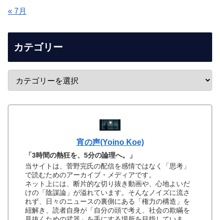
« 7月
カテゴリー
宵の声(Yoino Koe)
「3時間の熱狂を、5分の論理へ。」
当サイトは、菅野完氏の配信を感情ではなく「思考」
で読むためのアーカイブ・メディアです。
ネット上には、断片的な切り抜き動画や、心地よいだ
けの「陰謀論」が溢れています。そんなノイズに流さ
れず、日々のニュースの裏側にある「権力の構造」を
紐解き、読者自身が「自分の頭で考え、社会の欺瞞を
見抜くための武器」を手にする場所を目指していま