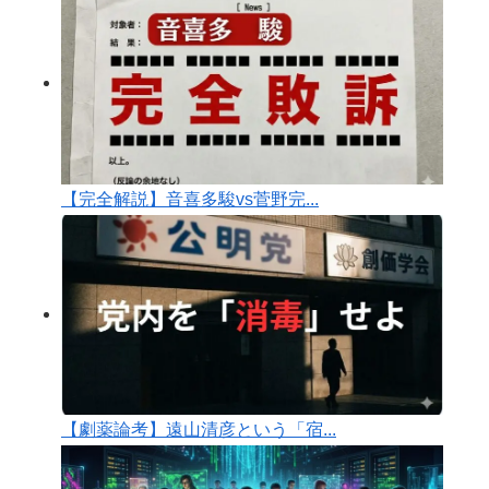
【完全解説】音喜多駿vs菅野完...
【劇薬論考】遠山清彦という「宿...