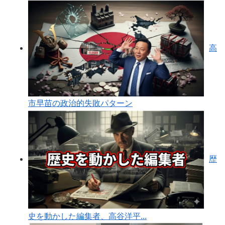
高
市早苗の政治的失敗パターン
歴
史を動かした編集者、高谷洋平...