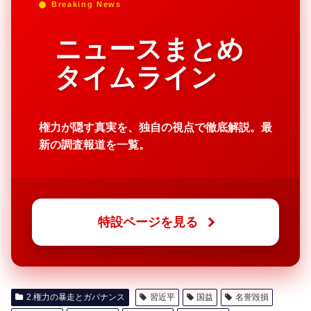
Breaking News
ニュースまとめ
タイムライン
権力が隠す真実を、独自の視点で徹底解説。最
新の調査報道を一覧。
特設ページを見る
2.権力の暴走とガバナンス
習近平
国益
名誉毀損