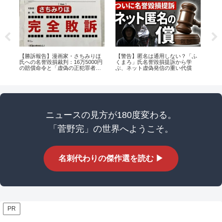
の
【勝訴報告】漫画家・さちみりほ
【警告】匿名は通用しない？「ふ
N
判
氏への名誉毀損裁判：16万5000円
くまろ」氏名誉毀損提訴から学
― 
の賠償命令と「虚偽の正犯罪者扱
ぶ、ネット虚偽発信の重い代償
線
い」の真実
ニュースの見方が180度変わる。
「菅野完」の世界へようこそ。
名刺代わりの傑作選を読む ▶
PR