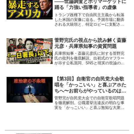
——世論調査とポリマーケットに
踊る「力強い指導者」の虚像
トランプ政権下で自由民主主義から転落
した米国の実像に迫る。予測市場に翻弄
される大統領と、特定ロビーに支配され
同質化したホワイトハウスの危険性を分
析。元テロ対策トップの辞任劇が示す、
大義なき覇権主義の暴走と世界を紛争へ
菅野完氏の視点から読み解く斎藤
導くメカニズムを解説。
元彦・兵庫県知事の資質問題
兵庫県知事・斎藤元彦氏に対する菅野完
氏の批判を徹底解説。出初式のマフラー
が示す公私混同、SNSと現実の世論の乖
離、「民意」を盾に法秩序を軽視する支
持層の「極左」的イデオロギーを分析。
知事としての「器」の欠如という問題の
【第3回】自衛官の自民党大会歌
核心に迫る政治コラムです。
唱を「かっこいい」と喜ぶアホた
ちへ〜お前らがやっているのは
「人民解放軍」の肯定だ〜
菅野完が自民党大会での自衛官歌唱問題
を徹底解剖。公職選挙法違反の明白な事
実を「かっこいい」と喜ぶ無知な大衆
が、中国の人民解放軍を肯定し、歴史的
無知から台湾有事を内戦化する亡国のシ
ナリオを暴きます。