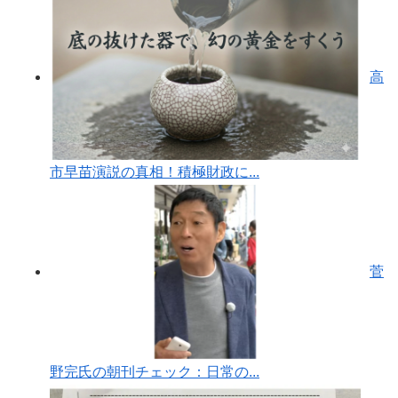
高
市早苗演説の真相！積極財政に...
菅
野完氏の朝刊チェック：日常の...