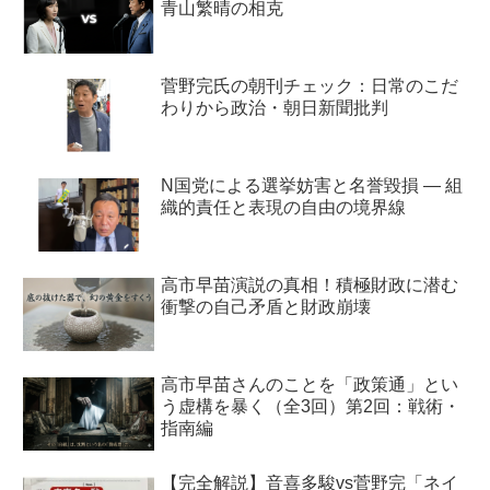
青山繁晴の相克
菅野完氏の朝刊チェック：日常のこだ
わりから政治・朝日新聞批判
N国党による選挙妨害と名誉毀損 ― 組
織的責任と表現の自由の境界線
高市早苗演説の真相！積極財政に潜む
衝撃の自己矛盾と財政崩壊
高市早苗さんのことを「政策通」とい
う虚構を暴く（全3回）第2回：戦術・
指南編
【完全解説】音喜多駿vs菅野完「ネイ