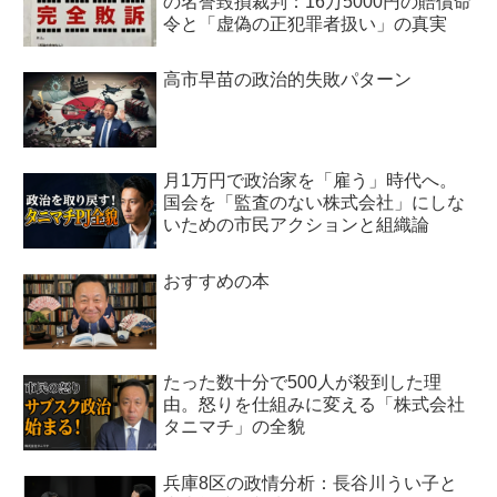
の名誉毀損裁判：16万5000円の賠償命
令と「虚偽の正犯罪者扱い」の真実
高市早苗の政治的失敗パターン
月1万円で政治家を「雇う」時代へ。
国会を「監査のない株式会社」にしな
いための市民アクションと組織論
おすすめの本
たった数十分で500人が殺到した理
由。怒りを仕組みに変える「株式会社
タニマチ」の全貌
兵庫8区の政情分析：長谷川うい子と