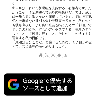
す。
私自身は、れいわ新選組を支持する一有権者です。だ
からこそ、予定調和な賛美や内輪受けだけでは、政治
は一歩も前に進まないと痛感しています。 時に支持政
党への容赦ない批判も含む菅野完の視点は、私たちが
現状を直視し、より良い社会を描くための「劇薬」で
す。この劇薬を、誰もがアクセスできる「論理のテキ
スト」として後世に残すこと。それが、このサイトを
運営する私の目的です。
「政治は自分ごとだ」と感じるために。 好き嫌いを超
えて、共に論理の海へ潜りましょう。