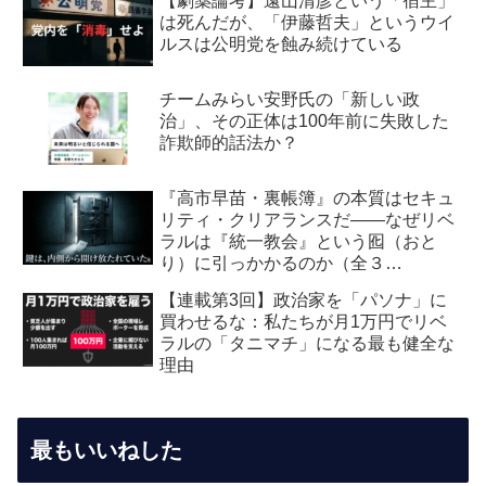
【劇薬論考】遠山清彦という「宿主」
は死んだが、「伊藤哲夫」というウイ
ルスは公明党を蝕み続けている
チームみらい安野氏の「新しい政
治」、その正体は100年前に失敗した
詐欺師的話法か？
『高市早苗・裏帳簿』の本質はセキュ
リティ・クリアランスだ――なぜリベ
ラルは『統一教会』という囮（おと
り）に引っかかるのか（全３
回） 【第2回】安全保障・メデ
【連載第3回】政治家を「パソナ」に
ィア編：虚飾の愛国者
買わせるな：私たちが月1万円でリベ
ラルの「タニマチ」になる最も健全な
理由
最もいいねした