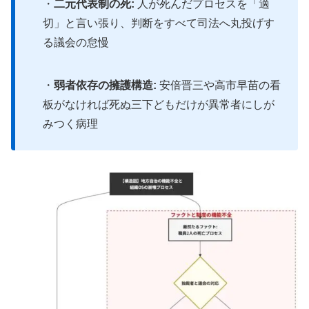
・
二元代表制の死:
人が死んだプロセスを「適
切」と言い張り、判断をすべて司法へ丸投げす
る議会の怠慢
・
弱者依存の擁護構造:
安倍晋三や高市早苗の看
板がなければ死ぬ三下どもだけが異常者にしが
みつく病理