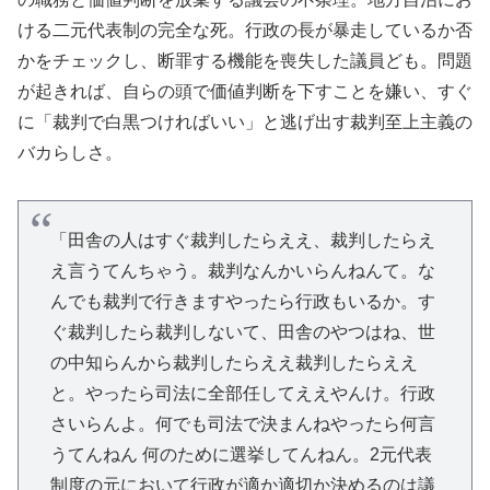
ける二元代表制の完全な死。行政の長が暴走しているか否
かをチェックし、断罪する機能を喪失した議員ども。問題
が起きれば、自らの頭で価値判断を下すことを嫌い、すぐ
に「裁判で白黒つければいい」と逃げ出す裁判至上主義の
バカらしさ。
「田舎の人はすぐ裁判したらええ、裁判したらえ
え言うてんちゃう。裁判なんかいらんねんて。な
んでも裁判で行きますやったら行政もいるか。す
ぐ裁判したら裁判しないて、田舎のやつはね、世
の中知らんから裁判したらええ裁判したらええ
と。やったら司法に全部任してええやんけ。行政
さいらんよ。何でも司法で決まんねやったら何言
うてんねん 何のために選挙してんねん。2元代表
制度の元において行政が適か適切か決めるのは議