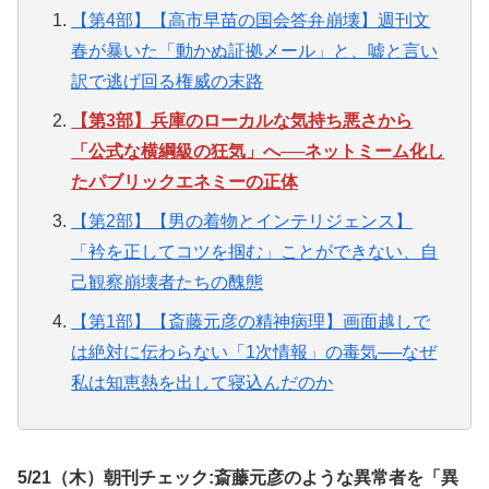
【第4部】【高市早苗の国会答弁崩壊】週刊文
春が暴いた「動かぬ証拠メール」と、嘘と言い
訳で逃げ回る権威の末路
【第3部】兵庫のローカルな気持ち悪さから
「公式な横綱級の狂気」へ──ネットミーム化し
たパブリックエネミーの正体
【第2部】【男の着物とインテリジェンス】
「衿を正してコツを掴む」ことができない、自
己観察崩壊者たちの醜態
【第1部】【斎藤元彦の精神病理】画面越しで
は絶対に伝わらない「1次情報」の毒気──なぜ
私は知恵熱を出して寝込んだのか
5/21（木）朝刊チェック:斎藤元彦のような異常者を「異