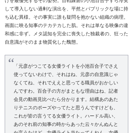
けを最優先するその姿勢。百戦錬磨の小池百合子すら冷笑
して導入しない過剰な演出を、平然とパブリックな場に持
ち込む異様。その事実に誰も疑問を抱かない組織の病理。
画面に映る知事のテカテカした肌。それは単なる映像の違
和感に非ず。メタ認知を完全に喪失した独裁者の、狂った
自意識がそのまま物質化した醜態。
「元彦がつこてる女優ライトを小池百合子でさえ
使ってないわけで、それはね、元彦の自意識じゃ
なくてね、それでええと思ってる職員がおかしい
んですわ。百合子の方がまともな理由はね、記者
会見の動画見比べたら分かります。結構あのあた
りテニスのポーズやってたと思うんですけども、
これが皆の言うてる女優ライト。ハードル高い、
あのそれ前の知事の時からあった云々かんぬんと
か言うたけど、女優ライト当たってんねん。女優