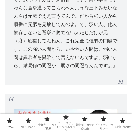
わんな選挙通ってこられへんような三下みたいな
人らは元彦でええ言うてんで。だから強い人から
順番に元彦を見放してんのよ。で、弱い人、他人
依存しないと選挙に勝てない人たちだけが元
（彦）応援してんねん。これ完全に強弱の問題で
す。この強い人間から、いや弱い人間は、弱い人
間は異常者を異常って言えないんですよ、弱いか
ら。結局何の問題か、弱さの問題なんんですよ」
ニュースまと
菅野完アーカイ
菅野完 おすす
プライバシーポ
ホーム
初めての方へ
め・タイムライ
お問い合わせ
ブ検索
めの品
リシー
ン