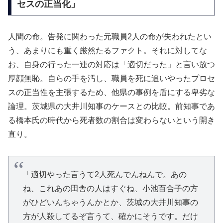
セスの正当化」
人間の命。告発に関わった元職員2人の命が失われたとい
う、あまりにも重く厳然たるファクト。それに対してな
お、自身の行った一連の対応は「適切だった」と言い放つ
厚顔無恥。自らの手を汚し、職員を死に追いやったプロセ
スの正当性を主張するため、他県の事例を盾にする卑劣な
論理。茨城県の大井川知事のケースとの比較。前知事であ
る橋本氏の時代から死者数の割合は変わらないという開き
直り。
「適切やった言うて2人死んでんねんで。あの
ね、これあの田舎の人はすぐね、小池百合子の方
がひどいんちゃうんかとか、茨城の大井川知事の
方が人殺してるぞ言うて、確かにそうです。だけ