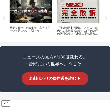
歴史を動かした編集者、高谷洋平
損
【勝訴報告】漫画家・さちみりほ
高
という男について語ろう
境界
氏への名誉毀損裁判：16万5000円
とい
の賠償命令と「虚偽の正犯罪者扱
回
い」の真実
ニュースの見方が180度変わる。
「菅野完」の世界へようこそ。
名刺代わりの傑作選を読む ▶
PR