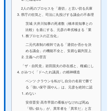
2人の死のプロセスを「適切」と言い切る兵庫
県庁の狂気と、司法に丸投げする議会の不条理
茨城·大井川知事の死者数（橋本前知事との
比較）を盾にする、元彦の卑劣極まる「業
務プロセスの正当化」
二元代表制の根幹である「適切か否かを決
める議会」の機能不全と、安易な裁判至上
主義への苦言
「ザ・自民党」岩田国夫の存在感と、権威にし
がみつく「ドへたれ議員」の精神構造
ベンツ·クラウンを転がし自分の名前で勝て
る「強い保守·国やん」は、元彦を絶対に認
めない
安倍晋安·高市早苗の看板がなければ死ぬ
「弱い奴ら」が、異常者を「異常だ」と言