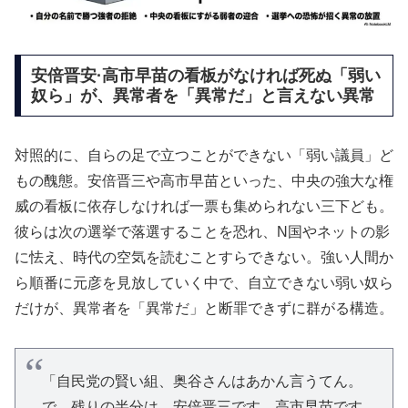
安倍晋安·高市早苗の看板がなければ死ぬ「弱い
奴ら」が、異常者を「異常だ」と言えない異常
対照的に、自らの足で立つことができない「弱い議員」ど
もの醜態。安倍晋三や高市早苗といった、中央の強大な権
威の看板に依存しなければ一票も集められない三下ども。
彼らは次の選挙で落選することを恐れ、N国やネットの影
に怯え、時代の空気を読むことすらできない。強い人間か
ら順番に元彦を見放していく中で、自立できない弱い奴ら
だけが、異常者を「異常だ」と断罪できずに群がる構造。
「自民党の賢い組、奥谷さんはあかん言うてん。
で、残りの半分は、安倍晋三です、高市早苗です