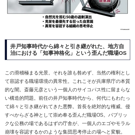
井戸知事時代から綿々と引き継がれた、地方自
治における「知事神格化」という歪んだ職場OS
この滑稽極まる光景。それを誰も咎めず、当然の権利とし
て容認する職場環境の異常性。これこそが兵庫県庁の本質
的な闇。斎藤元彦という一個人のサイコパス性に留まらな
い構造的問題。前任の井戸知事時代から、何代にもわたっ
て綿々と引き継がれてきた悪弊。首長を絶対的な権威、侵
すべからざる神として崇め奉る歪んだ職場OS。パブリッ
クな公務の場であるはずの庁舎が、一個人のエゴやモラル
崩壊を容認するかのような集団思考停止の場へと変貌。