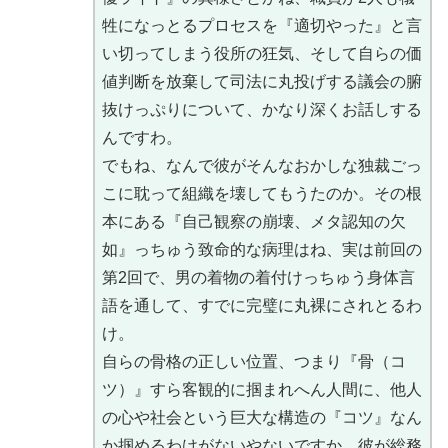
牲になっとるプロセスを『適切やった』と言
い切ってしまう役所の狂気、そして自らの価
値判断を放棄して司法に丸投げする議会の腑
抜けっぷりについて、かなり深くお話しする
んですわ。
でもね、なんで彼がそんなおかしな独裁ごっ
こに耽って組織を壊してもうたのか。その根
本にある『自己観察の崩壊、メタ認知の欠
如』っちゅう致命的な病理はね、実は前回の
第2回で、男の着物の着付けっちゅう身体言
語を通して、すでに完璧に丸裸にされとるわ
け。
自らの骨格の正しい位置、つまり『骨（コ
ツ）』すら客観的に掴まれへん人間に、他人
の心や社会という巨大な構造の『コツ』なん
か掴めるわけがないやないですか。彼が総務