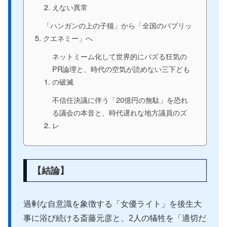
えない異常
「ハンガンの上の子猫」から「全国のパブリッ
クエネミー」へ
ネットミーム化して世界的にバズる狂気の
PR論理と、時代の空気が読めない三下ども
の破滅
不信任決議に伴う「20億円の無駄」を恐れ
る議会の本音と、時代遅れな地方議員のズ
レ
【結論】
過剰な自意識を象徴する「女優ライト」を後生大
事に浴び続ける斎藤元彦と、2人の犠牲を「適切だ