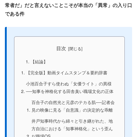
常者だ」だと言えないことこそが本当の「異常」の入り口
である件
目次
【結論】
【完全版】動画タイムスタンプ＆要約辞書
小池百合子すら使わぬ「女優ライト」の異様
──知事を神格化する田舎臭い職場文化の正体
百合子の自然光と元彦のテカる肌──記者会
見の映像に見る「自意識」の決定的な乖離
井戸知事時代から綿々と引き継がれた、地
方自治における「知事神格化」という歪ん
だ職場OS