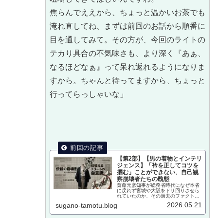
焦らんでええから、ちょっと温かいお茶でも
淹れ直してね、まずは前回のお話から順番に
目を通してみて。その方が、今回のライトの
テカり具合の不気味さも、より深く『あぁ、
なるほどなぁ』って呆れ返れるようになりま
すから。ちゃんと待ってますから、ちょっと
行ってらっしゃいな」
【第2部】【男の着物とインテリ
ジェンス】「衿を正してコツを
掴む」ことができない、自己観
察崩壊者たちの醜態
斎藤元彦知事が総務省時代になぜ本省
に戻れず宮城や大阪をドサ回りさせら
れていたのか、その過去のファクトを
菅野完が分析。男の着物の着付けとい
2026.05.21
sugano-tamotu.blog
う身体言語から「自己分析・メタ認知
の欠如」という知性の崩壊と、全101
箇所の要約からガバナンスの死を暴