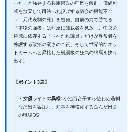
った」と強弁する兵庫県政の狂気を解剖。価値判
断を放棄して司法へ丸投げする議会の機能不全
（二元代表制の死）を告発。自前の力で勝てる
「本物の強者」は即座に独裁者を見放し、中央の
権威に依存する「ドへたれ議員」だけが異常者を
擁護する政治の弱さの本質、そして世界的なネッ
トミームへと昇格した横綱級の狂気の終焉を抉り
出す。
【ポイント3選】
・
女優ライトの異様:
小池百合子すら使わぬ過剰
な演出を容認し、知事を神格化する歪んだ田舎
の職場OS