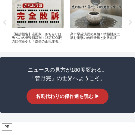
た理
【勝訴報告】漫画家・さちみりほ
高市早苗演説の真相！積極財政に
お
式
氏への名誉毀損裁判：16万5000円
潜む衝撃の自己矛盾と財政崩壊
の賠償命令と「虚偽の正犯罪者扱
い」の真実
ニュースの見方が180度変わる。
「菅野完」の世界へようこそ。
名刺代わりの傑作選を読む ▶
PR