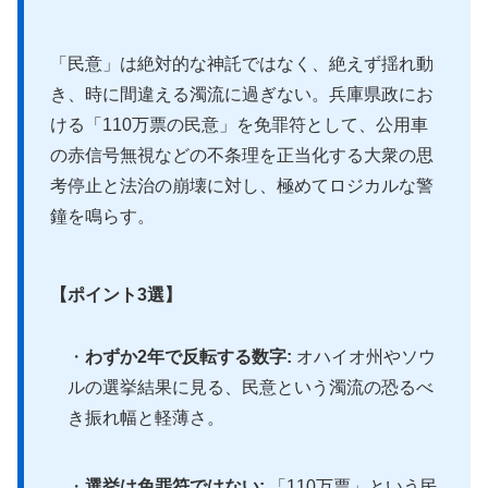
「民意」は絶対的な神託ではなく、絶えず揺れ動
き、時に間違える濁流に過ぎない。兵庫県政にお
ける「110万票の民意」を免罪符として、公用車
の赤信号無視などの不条理を正当化する大衆の思
考停止と法治の崩壊に対し、極めてロジカルな警
鐘を鳴らす。
【ポイント3選】
・
わずか2年で反転する数字:
オハイオ州やソウ
ルの選挙結果に見る、民意という濁流の恐るべ
き振れ幅と軽薄さ。
・
選挙は免罪符ではない:
「110万票」という民