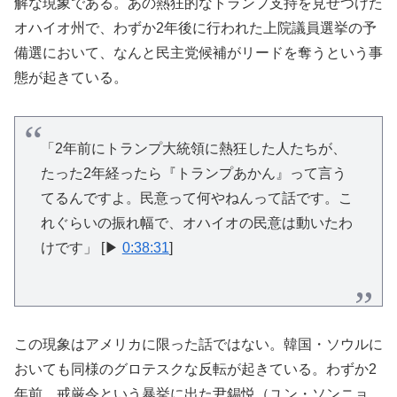
解な現象である。あの熱狂的なトランプ支持を見せつけた
オハイオ州で、わずか2年後に行われた上院議員選挙の予
備選において、なんと民主党候補がリードを奪うという事
態が起きている。
「2年前にトランプ大統領に熱狂した人たちが、
たった2年経ったら『トランプあかん』って言う
てるんですよ。民意って何やねんって話です。こ
れぐらいの振れ幅で、オハイオの民意は動いたわ
けです」 [▶
0:38:31
]
この現象はアメリカに限った話ではない。韓国・ソウルに
おいても同様のグロテスクな反転が起きている。わずか2
年前、戒厳令という暴挙に出た尹錫悦（ユン・ソンニョ