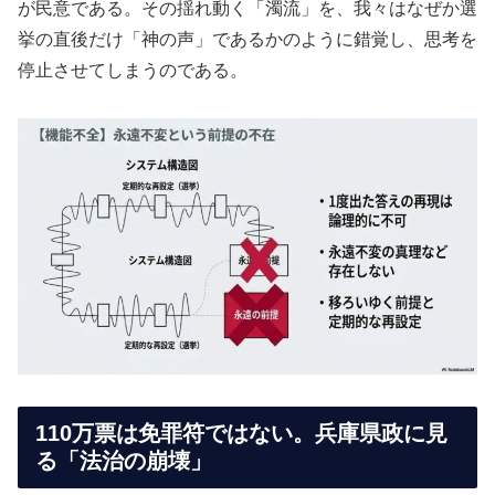
が民意である。その揺れ動く「濁流」を、我々はなぜか選
挙の直後だけ「神の声」であるかのように錯覚し、思考を
停止させてしまうのである。
110万票は免罪符ではない。兵庫県政に見
る「法治の崩壊」