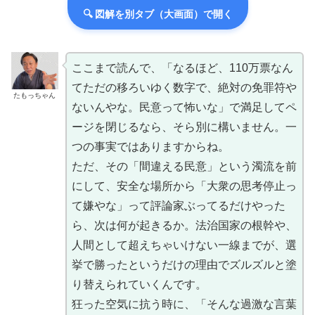
🔍 図解を別タブ（大画面）で開く
ここまで読んで、「なるほど、110万票なん
てただの移ろいゆく数字で、絶対の免罪符や
たもっちゃん
ないんやな。民意って怖いな」で満足してペ
ージを閉じるなら、そら別に構いません。一
つの事実ではありますからね。
ただ、その「間違える民意」という濁流を前
にして、安全な場所から「大衆の思考停止っ
て嫌やな」って評論家ぶってるだけやった
ら、次は何が起きるか。法治国家の根幹や、
人間として超えちゃいけない一線までが、選
挙で勝ったというだけの理由でズルズルと塗
り替えられていくんです。
狂った空気に抗う時に、「そんな過激な言葉