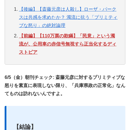
【後編】【斎藤元彦は人殺し】ローザ・パーク
スは共感を求めたか？ 濁流に抗う「プリミティ
ブな怒り」の絶対論理
【前編】【110万票の欺瞞】「民意」という濁
流が、公用車の赤信号無視すら正当化するディ
ストピア
6/5（金）朝刊チェック: 斎藤元彦に対するプリミティブな
怒りを素直に表現しない限り、「兵庫県政の正常化」なん
てものは訪れないんですよ。
【結論】