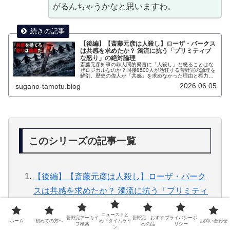
がるんちゃうかなと思いますわ。
【後編】【斎藤元彦は人殺し】ローザ・パークス
は共感を求めたか？ 濁流に抗う「プリミティブ
な怒り」の絶対論理
斎藤元彦知事の非人間的発言に「人殺し」と怒ることはな
ぜロジカルなのか？同接8500人が熱狂する菅野完の論理を
解剖。歴史の偉人が「共感」を求めなかった理由と権力に
抗う闘いを描く。
2026.06.05
sugano-tamotu.blog
このシリーズの記事一覧
【後編】【斎藤元彦は人殺し】ローザ・パーク
スは共感を求めたか？ 濁流に抗う「プリミティ
ブな怒り」の絶対論理
ニュースまと
菅野完アーカイ
菅野完 おすす
プライバシーポ
ホーム
初めての方へ
め・タイムライ
お問い合わせ
【前編】【110万票の欺瞞】「民意」という濁
ブ検索
めの品
リシー
ン