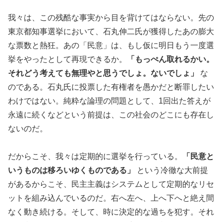
我々は、この残酷な事実から目を背けてはならない。先の
東京都知事選挙において、石丸伸二氏が獲得したあの膨大
な票数と熱狂。あの「民意」は、もし仮に明日もう一度選
挙をやったとして再現できるか。
「もっぺん取れるかい。
それどう考えても無理やと思うでしょ。ないでしょ」
な
のである。石丸氏に投票した有権者を愚かだと断罪したい
わけではない。純粋な論理の問題として、1回出た答えが
永遠に続くなどという前提は、この社会のどこにも存在し
ないのだ。
だからこそ、我々は定期的に選挙を行っている。
「民意と
いうものは移ろいゆくものである」
という冷徹な大前提
があるからこそ、民主主義はシステムとして定期的なリセ
ットを組み込んでいるのだ。右へ左へ、上へ下へと絶え間
なく動き続ける。そして、時に決定的な過ちを犯す。それ