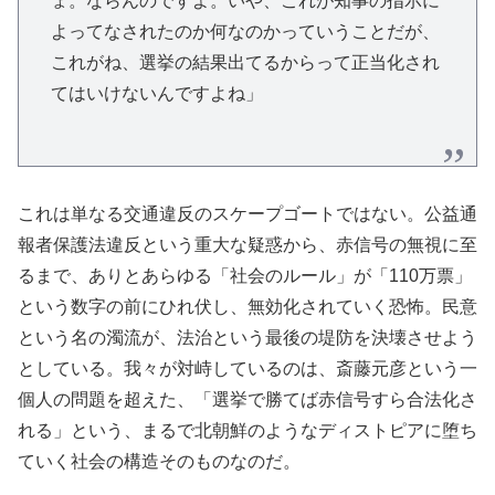
ょ。ならんのですよ。いや、これが知事の指示に
よってなされたのか何なのかっていうことだが、
これがね、選挙の結果出てるからって正当化され
てはいけないんですよね」
これは単なる交通違反のスケープゴートではない。公益通
報者保護法違反という重大な疑惑から、赤信号の無視に至
るまで、ありとあらゆる「社会のルール」が「110万票」
という数字の前にひれ伏し、無効化されていく恐怖。民意
という名の濁流が、法治という最後の堤防を決壊させよう
としている。我々が対峙しているのは、斎藤元彦という一
個人の問題を超えた、「選挙で勝てば赤信号すら合法化さ
れる」という、まるで北朝鮮のようなディストピアに堕ち
ていく社会の構造そのものなのだ。