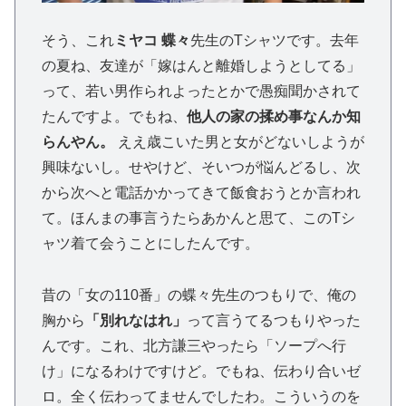
そう、これ
ミヤコ 蝶々
先生のTシャツです。去年
の夏ね、友達が「嫁はんと離婚しようとしてる」
って、若い男作られよったとかで愚痴聞かされて
たんですよ。でもね、
他人の家の揉め事なんか知
らんやん。
ええ歳こいた男と女がどないしようが
興味ないし。せやけど、そいつが悩んどるし、次
から次へと電話かかってきて飯食おうとか言われ
て。ほんまの事言うたらあかんと思て、このTシ
ャツ着て会うことにしたんです。
昔の「女の110番」の蝶々先生のつもりで、俺の
胸から
「別れなはれ」
って言うてるつもりやった
んです。これ、北方謙三やったら「ソープへ行
け」になるわけですけど。でもね、伝わり合いゼ
ロ。全く伝わってませんでしたわ。こういうのを