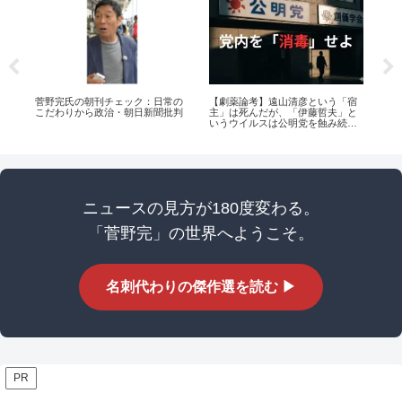
い子
菅野完氏の朝刊チェック：日常の
【劇薬論考】遠山清彦という「宿
権
こだわりから政治・朝日新聞批判
主」は死んだが、「伊藤哲夫」と
と
いうウイルスは公明党を蝕み続け
ている
ニュースの見方が180度変わる。
「菅野完」の世界へようこそ。
名刺代わりの傑作選を読む ▶
PR