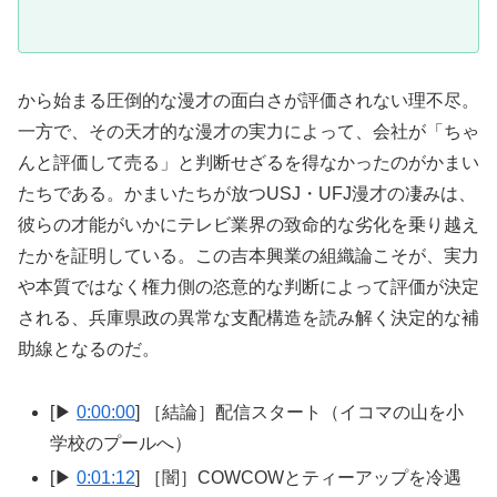
から始まる圧倒的な漫才の面白さが評価されない理不尽。
一方で、その天才的な漫才の実力によって、会社が「ちゃ
んと評価して売る」と判断せざるを得なかったのがかまい
たちである。かまいたちが放つUSJ・UFJ漫才の凄みは、
彼らの才能がいかにテレビ業界の致命的な劣化を乗り越え
たかを証明している。この吉本興業の組織論こそが、実力
や本質ではなく権力側の恣意的な判断によって評価が決定
される、兵庫県政の異常な支配構造を読み解く決定的な補
助線となるのだ。
[▶
0:00:00
] ［結論］配信スタート（イコマの山を小
学校のプールへ）
[▶
0:01:12
] ［闇］COWCOWとティーアップを冷遇