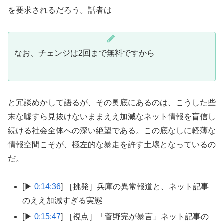
を要求されるだろう。話者は
なお、チェンジは2回まで無料ですから
と冗談めかして語るが、その奥底にあるのは、こうした些
末な嘘すら見抜けないままええ加減なネット情報を盲信し
続ける社会全体への深い絶望である。この底なしに軽薄な
情報空間こそが、極左的な暴走を許す土壌となっているの
だ。
[▶
0:14:36
] ［挑発］兵庫の異常報道と、ネット記事
のええ加減すぎる実態
[▶
0:15:47
] ［視点］「菅野完が暴言」ネット記事の