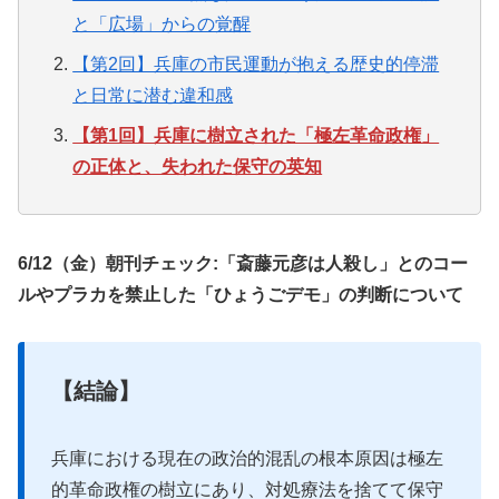
と「広場」からの覚醒
【第2回】兵庫の市民運動が抱える歴史的停滞
と日常に潜む違和感
【第1回】兵庫に樹立された「極左革命政権」
の正体と、失われた保守の英知
6/12（金）朝刊チェック:「斎藤元彦は人殺し」とのコー
ルやプラカを禁止した「ひょうごデモ」の判断について
【結論】
兵庫における現在の政治的混乱の根本原因は極左
的革命政権の樹立にあり、対処療法を捨てて保守