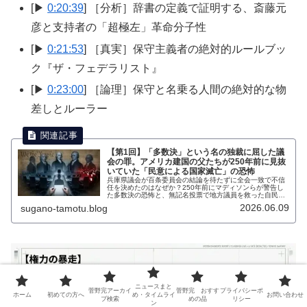
[▶
0:20:39
] ［分析］辞書の定義で証明する、斎藤元
彦と支持者の「超極左」革命分子性
[▶
0:21:53
] ［真実］保守主義者の絶対的ルールブッ
ク『ザ・フェデラリスト』
[▶
0:23:00
] ［論理］保守と名乗る人間の絶対的な物
差しとルーラー
【第1回】「多数決」という名の独裁に屈した議
会の罪。アメリカ建国の父たちが250年前に見抜
いていた「民意による国家滅亡」の恐怖
兵庫県議会が百条委員会の結論を待たずに全会一致で不信
任を決めたのはなぜか？250年前にマディソンらが警告し
た多数決の恐怖と、無記名投票で地方議員を救った自民党
の北口幹事長の本寸法の政治マニューバーから、手続きを
2026.06.09
sugano-tamotu.blog
放棄した議会の罪を断罪する。
ニュースまと
菅野完アーカイ
菅野完 おすす
プライバシーポ
ホーム
初めての方へ
め・タイムライ
お問い合わせ
ブ検索
めの品
リシー
ン