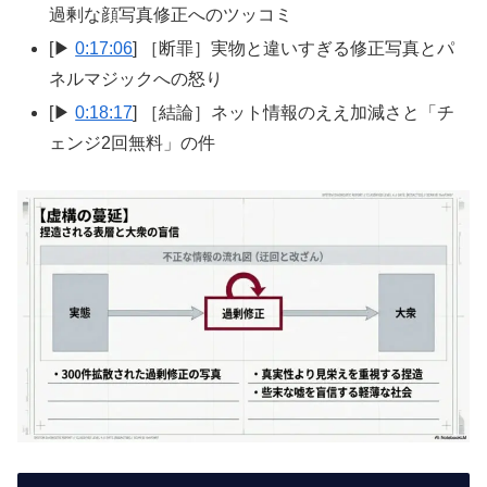
過剰な顔写真修正へのツッコミ
[▶
0:17:06
] ［断罪］実物と違いすぎる修正写真とパ
ネルマジックへの怒り
[▶
0:18:17
] ［結論］ネット情報のええ加減さと「チ
ェンジ2回無料」の件