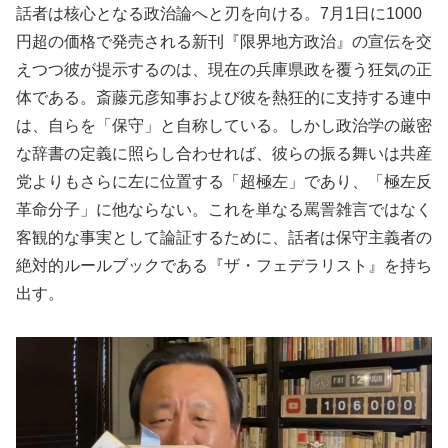
話者は核心となる政治論へと刃を向ける。7月1日に1000
円超の価格で発売される新刊『限界地方政治』の宣伝を交
えつつ彼が提示するのは、現在の兵庫県政を覆う狂気の正
体である。斎藤元彦知事および彼を熱狂的に支持する連中
は、自らを「保守」と自称している。しかし政治学の厳密
な辞書の定義に照らし合わせれば、彼らの振る舞いは共産
党よりもさらに左に位置する「超極左」であり、「極左反
革命分子」に他ならない。これを単なる罵詈雑言ではなく
客観的な事実として論証するために、話者は保守主義者の
絶対的ルールブックである『ザ・フェデラリスト』を持ち
出す。