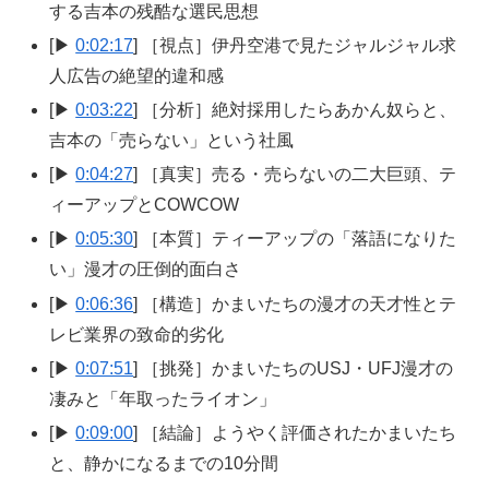
する吉本の残酷な選民思想
[▶
0:02:17
] ［視点］伊丹空港で見たジャルジャル求
人広告の絶望的違和感
[▶
0:03:22
] ［分析］絶対採用したらあかん奴らと、
吉本の「売らない」という社風
[▶
0:04:27
] ［真実］売る・売らないの二大巨頭、テ
ィーアップとCOWCOW
[▶
0:05:30
] ［本質］ティーアップの「落語になりた
い」漫才の圧倒的面白さ
[▶
0:06:36
] ［構造］かまいたちの漫才の天才性とテ
レビ業界の致命的劣化
[▶
0:07:51
] ［挑発］かまいたちのUSJ・UFJ漫才の
凄みと「年取ったライオン」
[▶
0:09:00
] ［結論］ようやく評価されたかまいたち
と、静かになるまでの10分間