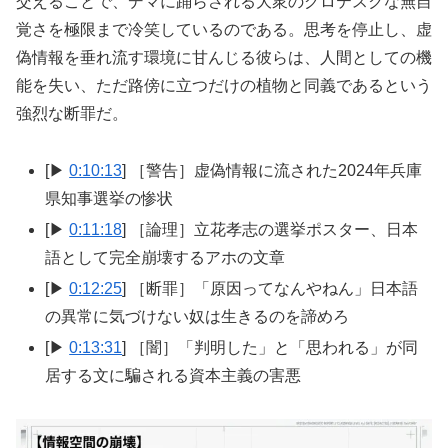
交えることで、デマに踊らされる大衆のグロテスクな無自
覚さを極限まで冷笑しているのである。思考を停止し、虚
偽情報を垂れ流す環境に甘んじる彼らは、人間としての機
能を失い、ただ路傍に立つだけの植物と同義であるという
強烈な断罪だ。
[▶
0:10:13
] ［警告］虚偽情報に流された2024年兵庫
県知事選挙の惨状
[▶
0:11:18
] ［論理］立花孝志の選挙ポスター、日本
語として完全崩壊するアホの文章
[▶
0:12:25
] ［断罪］「原因ってなんやねん」日本語
の異常に気づけない奴は生きるのを諦めろ
[▶
0:13:31
] ［闇］「判明した」と「思われる」が同
居する文に騙される資本主義の害悪