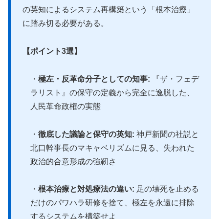
の英知によるシステム再構築という「根本治療」
に踏み切る必要がある。
【ポイント3選】
・
極左・反革命分子としての知事:
『ザ・フェデ
ラリスト』の保守の定義から完全に逸脱した、
人民革命政権の実態
・
徹底した議論と保守の英知:
神戸新聞の社説と
北口幹事長のマキャベリズムに見る、失われた
政治的合意形成の強靭さ
・
根本治療と対処療法の違い:
足の壊死を止める
だけのパワハラ研修を捨て、極左を永遠に排除
するシステムを構築せよ