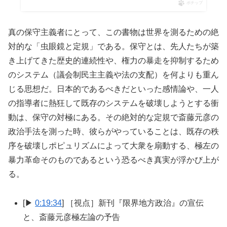
ポチップ
真の保守主義者にとって、この書物は世界を測るための絶
対的な「虫眼鏡と定規」である。保守とは、先人たちが築
き上げてきた歴史的連続性や、権力の暴走を抑制するため
のシステム（議会制民主主義や法の支配）を何よりも重ん
じる思想だ。日本的であるべきだといった感情論や、一人
の指導者に熱狂して既存のシステムを破壊しようとする衝
動は、保守の対極にある。その絶対的な定規で斎藤元彦の
政治手法を測った時、彼らがやっていることは、既存の秩
序を破壊しポピュリズムによって大衆を扇動する、極左の
暴力革命そのものであるという恐るべき真実が浮かび上が
る。
[▶
0:19:34
] ［視点］新刊『限界地方政治』の宣伝
と、斎藤元彦極左論の予告