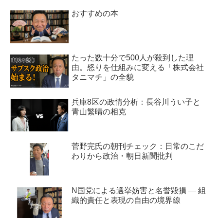
おすすめの本
たった数十分で500人が殺到した理
由。怒りを仕組みに変える「株式会社
タニマチ」の全貌
兵庫8区の政情分析：長谷川うい子と
青山繁晴の相克
菅野完氏の朝刊チェック：日常のこだ
わりから政治・朝日新聞批判
N国党による選挙妨害と名誉毀損 ― 組
織的責任と表現の自由の境界線