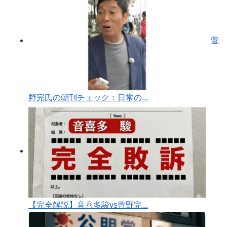
菅
野完氏の朝刊チェック：日常の...
【完全解説】音喜多駿vs菅野完...