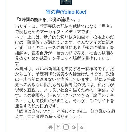
宵の声(Yoino Koe)
「3時間の熱狂を、5分の論理へ。」
当サイトは、菅野完氏の配信を感情ではなく「思考」
で読むためのアーカイブ・メディアです。
ネット上には、断片的な切り抜き動画や、心地よいだ
けの「陰謀論」が溢れています。そんなノイズに流さ
れず、日々のニュースの裏側にある「権力の構造」を
紐解き、読者自身が「自分の頭で考え、社会の欺瞞を
見抜くための武器」を手にする場所を目指していま
す。
私自身は、れいわ新選組を支持する一有権者です。だ
からこそ、予定調和な賛美や内輪受けだけでは、政治
は一歩も前に進まないと痛感しています。 時に支持政
党への容赦ない批判も含む菅野完の視点は、私たちが
現状を直視し、より良い社会を描くための「劇薬」で
す。この劇薬を、誰もがアクセスできる「論理のテキ
スト」として後世に残すこと。それが、このサイトを
運営する私の目的です。
「政治は自分ごとだ」と感じるために。 好き嫌いを超
えて、共に論理の海へ潜りましょう。