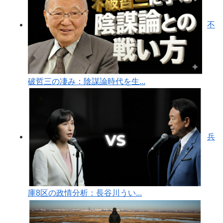
不
破哲三の凄み：陰謀論時代を生...
兵
庫8区の政情分析：長谷川うい...