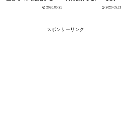
ができない、自己観察崩
報」の毒気──なぜ私は知
2026.05.21
2026.05.21
壊者たちの醜態
恵熱を出して寝込んだの
か
スポンサーリンク