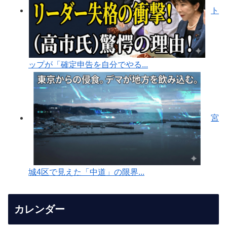
ト
ップが「確定申告を自分でやる...
宮
城4区で見えた「中道」の限界...
カレンダー