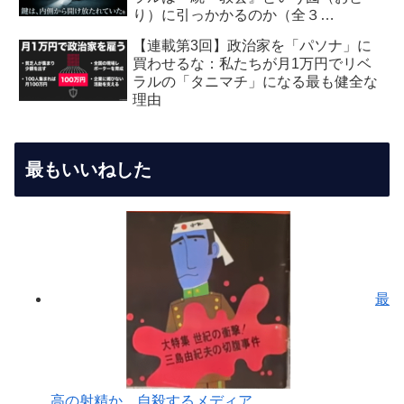
り）に引っかかるのか（全３
回） 【第2回】安全保障・メデ
【連載第3回】政治家を「パソナ」に
ィア編：虚飾の愛国者
買わせるな：私たちが月1万円でリベ
ラルの「タニマチ」になる最も健全な
理由
最もいいねした
最
高の射精か、自殺するメディア...