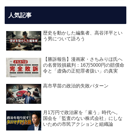
人気記事
歴史を動かした編集者、高谷洋平とい
う男について語ろう
【勝訴報告】漫画家・さちみりほ氏へ
の名誉毀損裁判：16万5000円の賠償命
令と「虚偽の正犯罪者扱い」の真実
高市早苗の政治的失敗パターン
月1万円で政治家を「雇う」時代へ。
国会を「監査のない株式会社」にしな
いための市民アクションと組織論