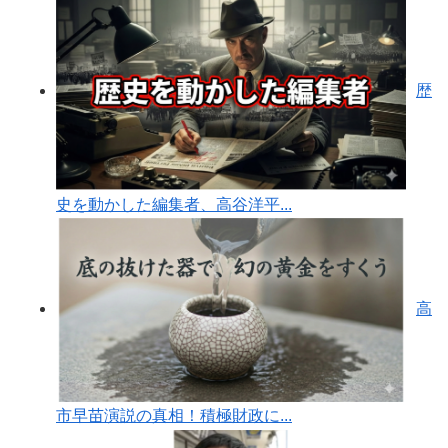
歴
史を動かした編集者、高谷洋平...
高
市早苗演説の真相！積極財政に...