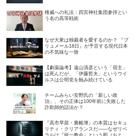
権威への礼法：四宮神社集団参拝とい
う名の高等戦術
なぜ大衆は独裁者を愛するのか？ 『ブ
リュメール18日』が予言する現代日本
の不気味な一致
【劇薬論考】遠山清彦という「宿主」
は死んだが、「伊藤哲夫」というウイ
ルスは公明党を蝕み続けている
チームみらい安野氏の「新しい政
治」、その正体は100年前に失敗した
詐欺師的話法か？
『高市早苗・裏帳簿』の本質はセキュ
リティ・クリアランスだ――なぜリベ
ラルは『統一教会』という囮（おと