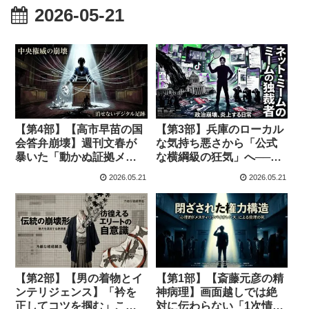
2026-05-21
【第4部】【高市早苗の国
【第3部】兵庫のローカル
会答弁崩壊】週刊文春が
な気持ち悪さから「公式
暴いた「動かぬ証拠メー
な横綱級の狂気」へ──ネ
ル」と、嘘と言い訳で逃
ットミーム化したパブリ
2026.05.21
2026.05.21
げ回る権威の末路
ックエネミーの正体
【第2部】【男の着物とイ
【第1部】【斎藤元彦の精
ンテリジェンス】「衿を
神病理】画面越しでは絶
正してコツを掴む」こと
対に伝わらない「1次情