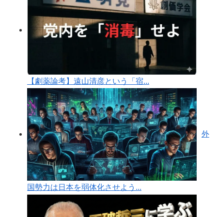
【劇薬論考】遠山清彦という「宿...
外
国勢力は日本を弱体化させよう...