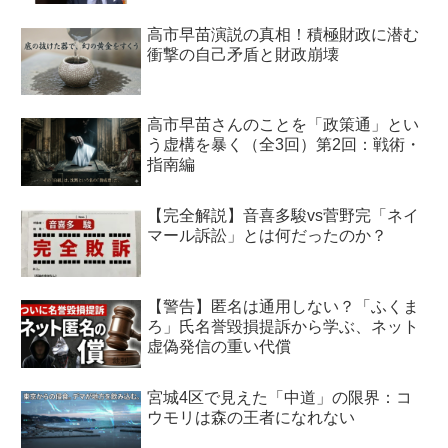
高市早苗演説の真相！積極財政に潜む
衝撃の自己矛盾と財政崩壊
高市早苗さんのことを「政策通」とい
う虚構を暴く（全3回）第2回：戦術・
指南編
【完全解説】音喜多駿vs菅野完「ネイ
マール訴訟」とは何だったのか？
【警告】匿名は通用しない？「ふくま
ろ」氏名誉毀損提訴から学ぶ、ネット
虚偽発信の重い代償
宮城4区で見えた「中道」の限界：コ
ウモリは森の王者になれない