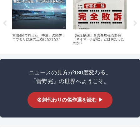
の
宮城4区で見えた「中道」の限界：
【完全解説】音喜多駿vs菅野完
【
判
コウモリは森の王者になれない
「ネイマール訴訟」とは何だった
く
のか？
ぶ
ニュースの見方が180度変わる。
「菅野完」の世界へようこそ。
名刺代わりの傑作選を読む ▶