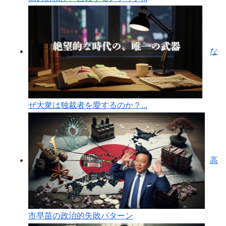
な
ぜ大衆は独裁者を愛するのか？...
高
市早苗の政治的失敗パターン