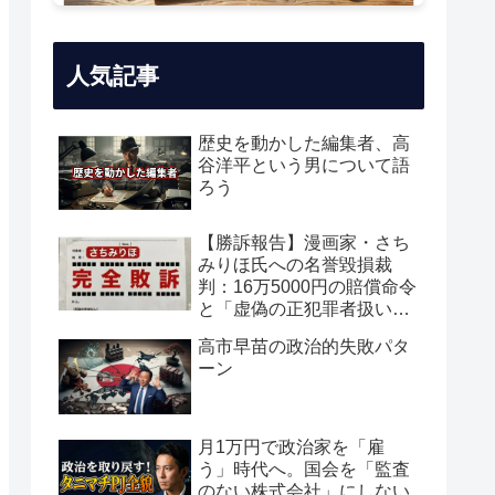
人気記事
歴史を動かした編集者、高
谷洋平という男について語
ろう
【勝訴報告】漫画家・さち
みりほ氏への名誉毀損裁
判：16万5000円の賠償命令
と「虚偽の正犯罪者扱い」
の真実
高市早苗の政治的失敗パタ
ーン
月1万円で政治家を「雇
う」時代へ。国会を「監査
のない株式会社」にしない