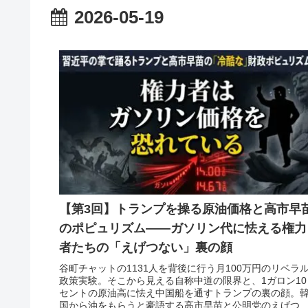
2026-05-19
【第3回】トランプを操る原油価格と高市早
のポピュリズム——ガソリン代に怯える権力
者たちの「えげつない」裏の顔
谷町チャットの1131人を背後に行う月100万円のリベラ
政策実験。そこから見える自称中道の限界と、1ガロン10
セントの原油高に怯え中国船を通すトランプの裏の顔。
国から油をもらうと豪語する高市早苗と公明党のえげつ