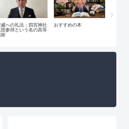
権威への礼法：四宮神社
おすすめの本
チーム
集団参拝という名の高等
「新し
戦術
体は10
詐欺師