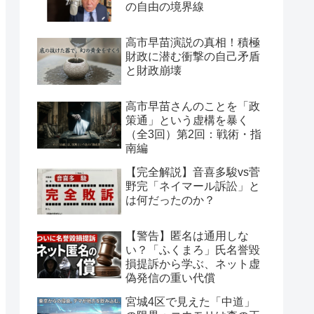
の自由の境界線
高市早苗演説の真相！積極
財政に潜む衝撃の自己矛盾
と財政崩壊
高市早苗さんのことを「政
策通」という虚構を暴く
（全3回）第2回：戦術・指
南編
【完全解説】音喜多駿vs菅
野完「ネイマール訴訟」と
は何だったのか？
【警告】匿名は通用しな
い？「ふくまろ」氏名誉毀
損提訴から学ぶ、ネット虚
偽発信の重い代償
宮城4区で見えた「中道」