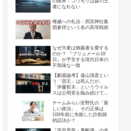
の限界：コウモリは森の王
者になれない
権威への礼法：四宮神社集
団参拝という名の高等戦術
なぜ大衆は独裁者を愛する
のか？ 『ブリュメール18
日』が予言する現代日本の
不気味な一致
【劇薬論考】遠山清彦とい
う「宿主」は死んだが、
「伊藤哲夫」というウイル
スは公明党を蝕み続けてい
る
チームみらい安野氏の「新
しい政治」、その正体は
100年前に失敗した詐欺師
的話法か？
『高市早苗・裏帳簿』の本