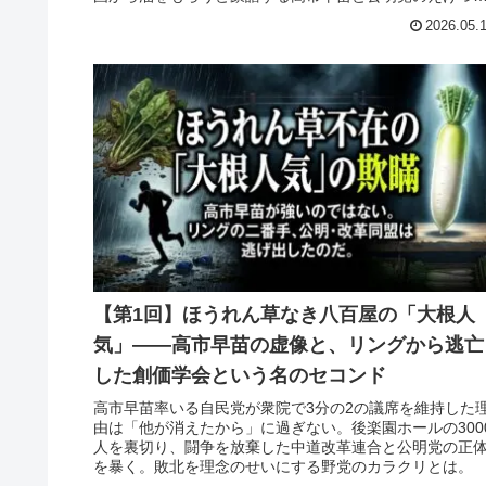
い末路を徹底的に暴く。
2026.05.
【第1回】ほうれん草なき八百屋の「大根人
気」——高市早苗の虚像と、リングから逃亡
した創価学会という名のセコンド
高市早苗率いる自民党が衆院で3分の2の議席を維持した
由は「他が消えたから」に過ぎない。後楽園ホールの300
人を裏切り、闘争を放棄した中道改革連合と公明党の正
を暴く。敗北を理念のせいにする野党のカラクリとは。