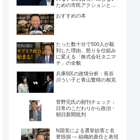
ための市民アクションと組
織論
おすすめの本
たった数十分で500人が殺
到した理由。怒りを仕組み
に変える「株式会社タニマ
チ」の全貌
兵庫8区の政情分析：長谷
川うい子と青山繁晴の相克
菅野完氏の朝刊チェック：
日常のこだわりから政治・
朝日新聞批判
N国党による選挙妨害と名
誉毀損 ― 組織的責任と表現