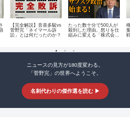
さ
【完全解説】音喜多駿vs
たった数十分で500人が
損
菅野完「ネイマール訴
殺到した理由。怒りを仕
賠
訟」とは何だったのか？
組みに変える「株式会社
罪
タニマチ」の全貌
ニュースの見方が180度変わる。
「菅野完」の世界へようこそ。
名刺代わりの傑作選を読む ▶