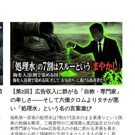
苗
【第2回】広告収入に群がる「自称・専門家」
の卑しさ——そして六価クロムよりタチが悪
い「処理水」という名の言葉遊び
ル
福島第一原発の処理水は7割が汚染水のまま素通りという国
家の欺瞞を断罪。三橋貴明や三浦瑠麗ら査読論文ゼロの自
韓
称専門家がYouTube広告収入の小銭に群がる矛盾を暴き、
な
水俣病から続く情緒的な忘却スキームと大人の落とし前を