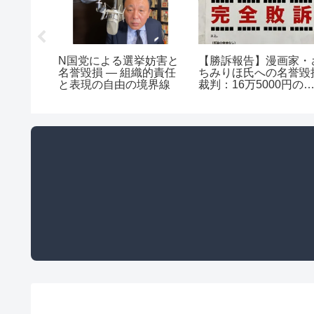
た「中
N国党による選挙妨害と
【勝訴報告】漫画家・
ウモリは
名誉毀損 ― 組織的責任
ちみりほ氏への名誉毀
ない
と表現の自由の境界線
裁判：16万5000円の
償命令と「虚偽の正犯
者扱い」の真実