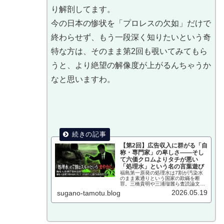
り解剖してます。
今の日本の惨状を「プロレスの欠如」だけで
終わらせず、もう一段深く知りたいという奇
特な方は、そのまま第2回も覗いてみてもら
うと、より絶望の解像度が上がるんちゃうか
なと思いますわ。
【第2回】広告収入に群がる「自
称・専門家」の卑しさ——そし
て六価クロムよりタチが悪い
「処理水」という名の言葉遊び
福島第一原発の処理水は7割が汚染水
のまま素通りという国家の欺瞞を断
罪。三橋貴明や三浦瑠麗ら査読論文ゼ
ロの自称専門家がYouTube広告収入の
2026.05.19
sugano-tamotu.blog
小銭に群がる矛盾を暴き、水俣病から
続く情緒的な忘却スキームと大人の落
とし前をつけない日本の地獄を撃つ。