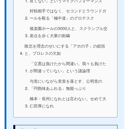
良くない」というマイクパフォーマンス
対戦相手ではなく、セコンドとラウンドガ
ールを殴る「極中道」のグロテスク
後楽園ホールの3000人と、スクランブル交
差点を歩く大衆の欺瞞
敗北を理念のせいにする「アホの子」の総括
と、プロレスの欠如
「立憲は負けたから間違い。我々も負けた
が間違っていない」という謎論理
与党にいながら党首を落とす、公明党の
「円熟味あふれる」無能っぷり
橋本・長州になれとは言わない。せめて大
仁田厚になれ