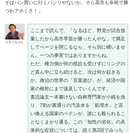
そばパン買いに行くパシリやないか。そら高市も余裕で勝
つわアホくさ！」
ここまで読んで、「なるほど、野党が試合放
棄したから高市早苗が勝ったんやな」で満足
たもっちゃん
してページを閉じるなら、そら別に構いませ
ん。一つの事実ではありますからね。
ただ、権力側が何の抵抗も受けずにリングの
ど真ん中に立ち続けると、次は何が起きる
か。政治の世界の「言葉遊び」が、経済や国
家の根幹にまで波及していくんです。
査読論文一本書けない自称専門家が小銭を漁
り、7割が素通りの汚染水を「処理水」と言
い換える国家のペテンが、誰にも殴られるこ
となくまかり通る。この「知性の劣化」の具
体的な症状については、続く第2回でみっち