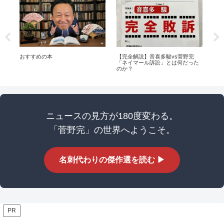
界：
おすすめの本
【完全解説】音喜多駿vs菅野完
N
「ネイマール訴訟」とは何だった
― 
のか？
線
ニュースの見方が180度変わる。
「菅野完」の世界へようこそ。
名刺代わりの傑作選を読む ▶
PR