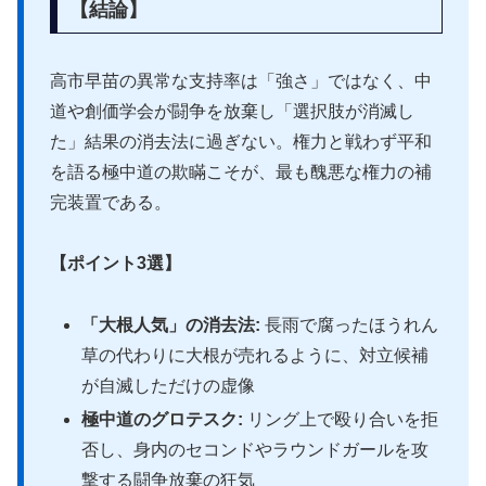
【結論】
高市早苗の異常な支持率は「強さ」ではなく、中
道や創価学会が闘争を放棄し「選択肢が消滅し
た」結果の消去法に過ぎない。権力と戦わず平和
を語る極中道の欺瞞こそが、最も醜悪な権力の補
完装置である。
【ポイント3選】
「大根人気」の消去法:
長雨で腐ったほうれん
草の代わりに大根が売れるように、対立候補
が自滅しただけの虚像
極中道のグロテスク:
リング上で殴り合いを拒
否し、身内のセコンドやラウンドガールを攻
撃する闘争放棄の狂気