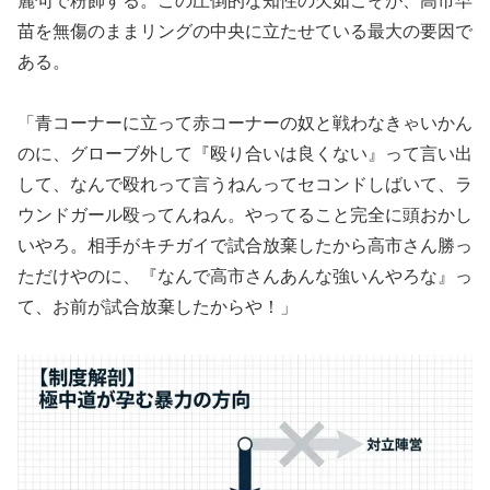
麗句で粉飾する。この圧倒的な知性の欠如こそが、高市早
苗を無傷のままリングの中央に立たせている最大の要因で
ある。
「青コーナーに立って赤コーナーの奴と戦わなきゃいかん
のに、グローブ外して『殴り合いは良くない』って言い出
して、なんで殴れって言うねんってセコンドしばいて、ラ
ウンドガール殴ってんねん。やってること完全に頭おかし
いやろ。相手がキチガイで試合放棄したから高市さん勝っ
ただけやのに、『なんで高市さんあんな強いんやろな』っ
て、お前が試合放棄したからや！」