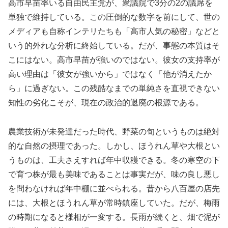
高市早苗率いる自由民主党が、衆議院で3分の2の議席を
単独で維持している。この圧倒的な数字を前にして、世の
メディアも自称インテリたちも「高市人気の秘密」などと
いう的外れな分析に終始している。だが、事態の本質はそ
こにはない。高市早苗が強いのではない。彼女の支持率が
高い理由は「彼女が強いから」ではなく「他が消えたか
ら」に過ぎない。この残酷なまでの単純さを直視できない
知性の劣化こそが、現在の政治的退廃の根源である。
農業技術が未発達だった時代、野菜の旬というものは絶対
的な自然の摂理であった。しかし、ほうれん草や大根とい
うものは、工夫さえすれば年中収穫できる。冬の寒空の下
で育つ株が最も美味であることは事実だが、味の良し悪し
を問わなければ年中棚に並べられる。昔から八百屋の店先
には、大根とほうれん草が常時鎮座していた。だが、梅雨
の時期になると様相が一変する。長雨が続くと、畑で泥が