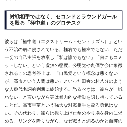
対戦相手ではなく、セコンドとラウンドガール
を殴る「極中道」のグロテスク
彼らは「極中道（エクストリーム・セントリズム）」とい
う不治の病に侵されている。極右でも極左でもない、ただ
一切の自己主張を放棄し「私は誰でもない」「何にもコミ
ットしない」という虚無の態度。公明党や創価学会に象徴
されるこの思考停止は、「自民党という概念は悪くない
が、高市という人間は悪い」といった田舎の村八分のよう
な人称代名詞的判断に終始する。恐るべきは、彼らが「戦
わない」と言いながら実は暴力的な衝動を隠し持っている
ことだ。高市早苗という強大な対戦相手を殴る勇気はな
い。その代わり、彼らは振り上げた拳のやり場を身内に求
める。リングを降りながら、なぜ戦えと煽るのかと自陣の