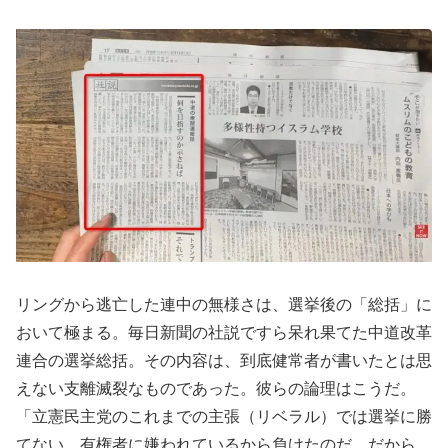
リングから逃亡した連中の無様さは、選挙後の「総括」に
おいて極まる。毎日新聞の社説ですら呆れ果てた中道改革
連合の選挙総括。その内容は、到底健常者が書いたとは思
えない支離滅裂なものであった。彼らの論理はこうだ。
「立憲民主党のこれまでの主張（リベラル）では選挙に勝
てない。有権者に嫌われているから負けたのだ。だから