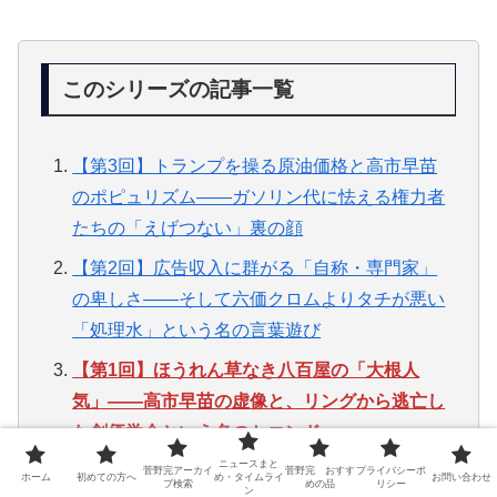
このシリーズの記事一覧
【第3回】トランプを操る原油価格と高市早苗
のポピュリズム——ガソリン代に怯える権力者
たちの「えげつない」裏の顔
【第2回】広告収入に群がる「自称・専門家」
の卑しさ——そして六価クロムよりタチが悪い
「処理水」という名の言葉遊び
【第1回】ほうれん草なき八百屋の「大根人
気」——高市早苗の虚像と、リングから逃亡し
た創価学会という名のセコンド
ニュースまと
菅野完アーカイ
菅野完 おすす
プライバシーポ
ホーム
初めての方へ
め・タイムライ
お問い合わせ
ブ検索
めの品
リシー
ン