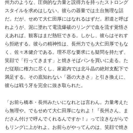
州力のような、圧倒的な力量と説得力を持ったストロング
スタイルを求めはしない。彼らの器量では土台無理な話
だ。だが、せめて大仁田厚にはなれるはずだ。邪道と呼ば
れようが、泥に塗れて電流爆破のリングで血を流す覚悟さ
えあれば、観客はまだ熱狂できる。しかし、彼らはそれす
ら拒絶する。彼らの精神性は、長州力でも大仁田厚でもな
く、佐々木健介である。理不尽な要求にも疑問を持たず、
笑顔で「行ってきます」と焼きそばパンを買いに走る。た
だ従順に権力に尽くし、家庭内では北斗晶の絶対支配下で
満足する。その底知れない「器の大きさ」と引き換えに、
彼らは戦う牙を完全に抜き取られた。
「お前ら橋本・長州みたいになれとは言わん。力量考えた
ら無理や。でもせめて大仁田厚になれよ！『長州さん、ま
ださん付けで呼んでくれるんですか！』って泣きながらで
もリングに上がれよ。お前らがやってんのは、笑顔で焼き