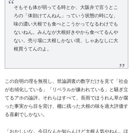
そもそも体が弱ってる時とか、大阪弁で言うとこ
ろの「体効けてんねん」っていう状態の時にな、
味の濃い大根でも食べとこうかってなるわけでも
ないねん。みんなが大根好きやから食べてるんや
ない。売り場に大根しかない境、しゃあなしに大
根買うてんのよ。
この自明の理を無視し、世論調査の数字だけを見て「社会
が右傾化している」「リベラルが嫌われている」と騒ぎ立
てるアホの論評。それらはすべて、長雨でほうれん草が腐
った事実から目を背け、棚に残った大根の味を過大評価す
る喜劇でしかない。
「おかしいな。今日なんか知らんけど大根人気やねん。ほ