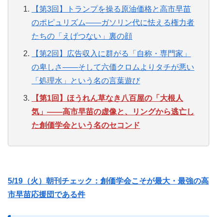
【第3回】トランプを操る原油価格と高市早苗
のポピュリズム——ガソリン代に怯える権力者
たちの「えげつない」裏の顔
【第2回】広告収入に群がる「自称・専門家」
の卑しさ——そして六価クロムよりタチが悪い
「処理水」という名の言葉遊び
【第1回】ほうれん草なき八百屋の「大根人
気」——高市早苗の虚像と、リングから逃亡し
た創価学会という名のセコンド
5/19（火）朝刊チェック：創価学会こそが最大・最強の高
市早苗応援団である件