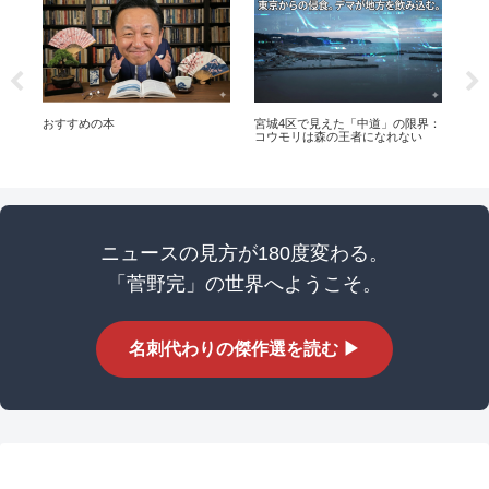
おすすめの本
宮城4区で見えた「中道」の限界：
【完
コウモリは森の王者になれない
「
の
ニュースの見方が180度変わる。
「菅野完」の世界へようこそ。
名刺代わりの傑作選を読む ▶