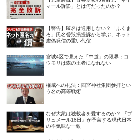
マール訴訟」とは何だったのか？
【警告】匿名は通用しない？「ふくま
ろ」氏名誉毀損提訴から学ぶ、ネット
虚偽発信の重い代償
宮城4区で見えた「中道」の限界：コ
ウモリは森の王者になれない
権威への礼法：四宮神社集団参拝とい
う名の高等戦術
なぜ大衆は独裁者を愛するのか？ 『ブ
リュメール18日』が予言する現代日本
の不気味な一致