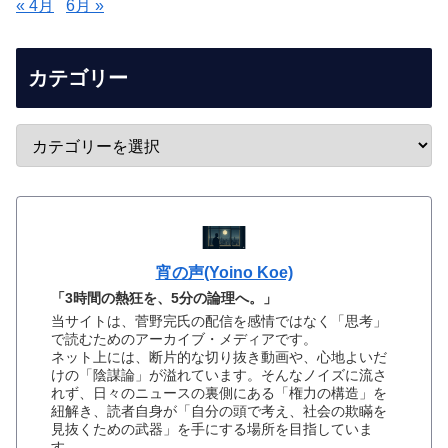
« 4月
6月 »
カテゴリー
宵の声(Yoino Koe)
「3時間の熱狂を、5分の論理へ。」
当サイトは、菅野完氏の配信を感情ではなく「思考」
で読むためのアーカイブ・メディアです。
ネット上には、断片的な切り抜き動画や、心地よいだ
けの「陰謀論」が溢れています。そんなノイズに流さ
れず、日々のニュースの裏側にある「権力の構造」を
紐解き、読者自身が「自分の頭で考え、社会の欺瞞を
見抜くための武器」を手にする場所を目指していま
す。