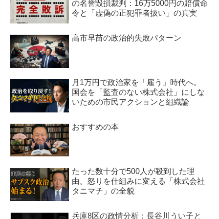
の名誉毀損裁判：16万5000円の賠償命
令と「虚偽の正犯罪者扱い」の真実
高市早苗の政治的失敗パターン
月1万円で政治家を「雇う」時代へ。
国会を「監査のない株式会社」にしな
いための市民アクションと組織論
おすすめの本
たった数十分で500人が殺到した理
由。怒りを仕組みに変える「株式会社
タニマチ」の全貌
兵庫8区の政情分析：長谷川うい子と