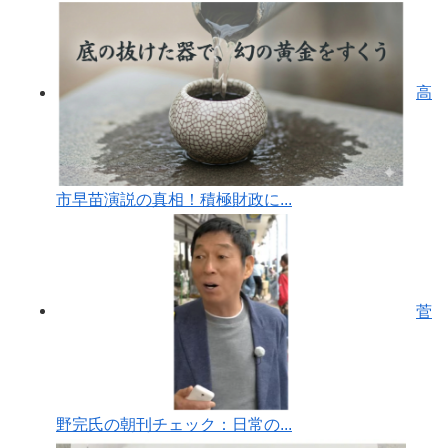
高
市早苗演説の真相！積極財政に...
菅
野完氏の朝刊チェック：日常の...