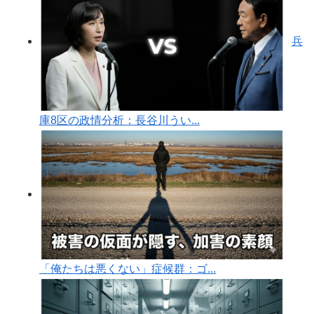
兵
庫8区の政情分析：長谷川うい...
「俺たちは悪くない」症候群：ゴ...