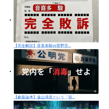
【完全解説】音喜多駿vs菅野完...
【劇薬論考】遠山清彦という「宿...