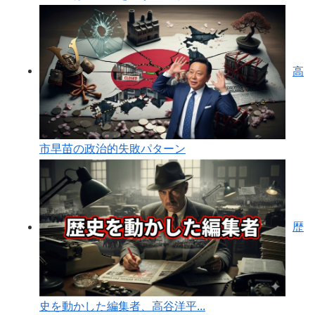
高
市早苗の政治的失敗パターン
歴
史を動かした編集者、高谷洋平...