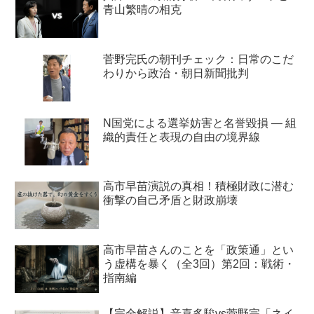
青山繁晴の相克
菅野完氏の朝刊チェック：日常のこだ
わりから政治・朝日新聞批判
N国党による選挙妨害と名誉毀損 ― 組
織的責任と表現の自由の境界線
高市早苗演説の真相！積極財政に潜む
衝撃の自己矛盾と財政崩壊
高市早苗さんのことを「政策通」とい
う虚構を暴く（全3回）第2回：戦術・
指南編
【完全解説】音喜多駿vs菅野完「ネイ