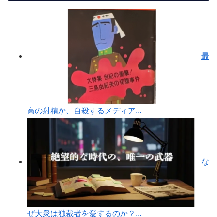
最
高の射精か、自殺するメディア...
な
ぜ大衆は独裁者を愛するのか？...