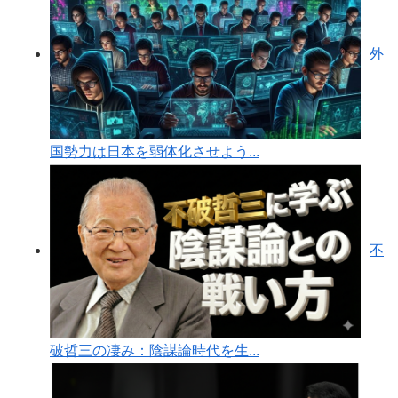
外
国勢力は日本を弱体化させよう...
不
破哲三の凄み：陰謀論時代を生...