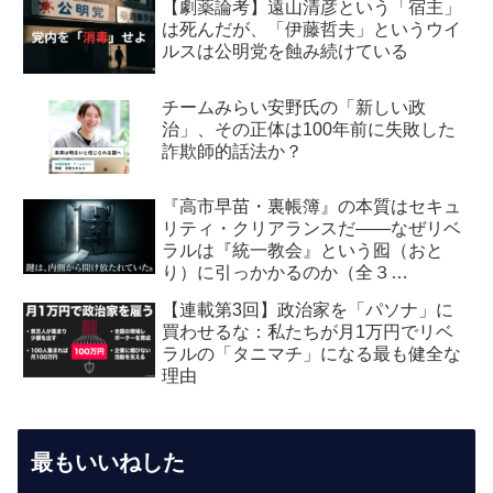
【劇薬論考】遠山清彦という「宿主」
は死んだが、「伊藤哲夫」というウイ
ルスは公明党を蝕み続けている
チームみらい安野氏の「新しい政
治」、その正体は100年前に失敗した
詐欺師的話法か？
『高市早苗・裏帳簿』の本質はセキュ
リティ・クリアランスだ――なぜリベ
ラルは『統一教会』という囮（おと
り）に引っかかるのか（全３
回） 【第2回】安全保障・メデ
【連載第3回】政治家を「パソナ」に
ィア編：虚飾の愛国者
買わせるな：私たちが月1万円でリベ
ラルの「タニマチ」になる最も健全な
理由
最もいいねした