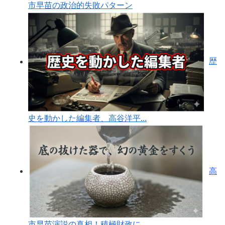
市早苗の政治的失敗パターン
歴
史を動かした編集者、高谷洋平...
高
市早苗演説の真相！積極財政に...