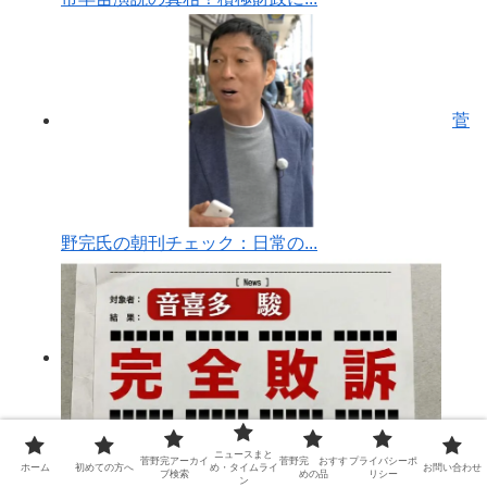
菅
野完氏の朝刊チェック：日常の...
ニュースまと
菅野完アーカイ
菅野完 おすす
プライバシーポ
ホーム
初めての方へ
め・タイムライ
お問い合わせ
【完全解説】音喜多駿vs菅野完...
ブ検索
めの品
リシー
ン