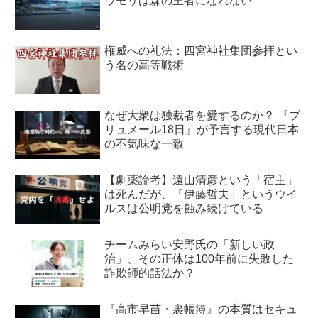
ウモリは森の王者になれない
権威への礼法：四宮神社集団参拝とい
う名の高等戦術
なぜ大衆は独裁者を愛するのか？ 『ブ
リュメール18日』が予言する現代日本
の不気味な一致
【劇薬論考】遠山清彦という「宿主」
は死んだが、「伊藤哲夫」というウイ
ルスは公明党を蝕み続けている
チームみらい安野氏の「新しい政
治」、その正体は100年前に失敗した
詐欺師的話法か？
『高市早苗・裏帳簿』の本質はセキュ