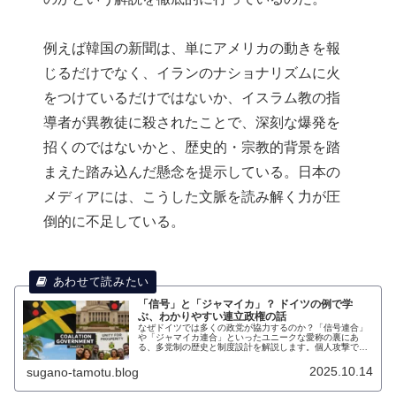
例えば韓国の新聞は、単にアメリカの動きを報
じるだけでなく、イランのナショナリズムに火
をつけているだけではないか、イスラム教の指
導者が異教徒に殺されたことで、深刻な爆発を
招くのではないかと、歴史的・宗教的背景を踏
まえた踏み込んだ懸念を提示している。日本の
メディアには、こうした文脈を読み解く力が圧
倒的に不足している。
「信号」と「ジャマイカ」？ ドイツの例で学
ぶ、わかりやすい連立政権の話
なぜドイツでは多くの政党が協力するのか？「信号連合」
や「ジャマイカ連合」といったユニークな愛称の裏にあ
る、多党制の歴史と制度設計を解説します。個人攻撃では
なく政策重視の議論へと導く、政治を「自分ごと」にする
ためのドイツ流の知恵に迫ります
2025.10.14
sugano-tamotu.blog