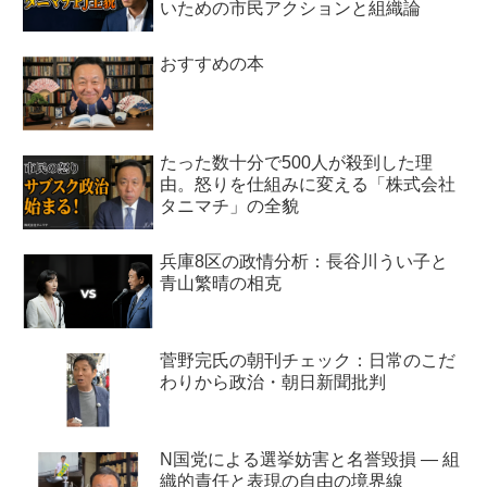
いための市民アクションと組織論
おすすめの本
たった数十分で500人が殺到した理
由。怒りを仕組みに変える「株式会社
タニマチ」の全貌
兵庫8区の政情分析：長谷川うい子と
青山繁晴の相克
菅野完氏の朝刊チェック：日常のこだ
わりから政治・朝日新聞批判
N国党による選挙妨害と名誉毀損 ― 組
織的責任と表現の自由の境界線