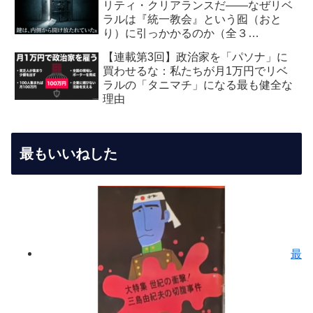
リティ・クリアランスだ――なぜリベ
ラルは『統一教会』という囮（おと
り）に引っかかるのか（全３
回） 【第2回】安全保障・メデ
【連載第3回】政治家を「パソナ」に
ィア編：虚飾の愛国者
買わせるな：私たちが月1万円でリベ
ラルの「タニマチ」になる最も健全な
理由
最もいいねした
最