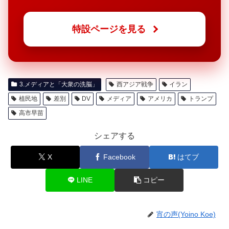
特設ページを見る
3.メディアと「大衆の洗脳」
西アジア戦争
イラン
植民地
差別
DV
メディア
アメリカ
トランプ
高市早苗
シェアする
X
Facebook
はてブ
LINE
コピー
宵の声(Yoino Koe)