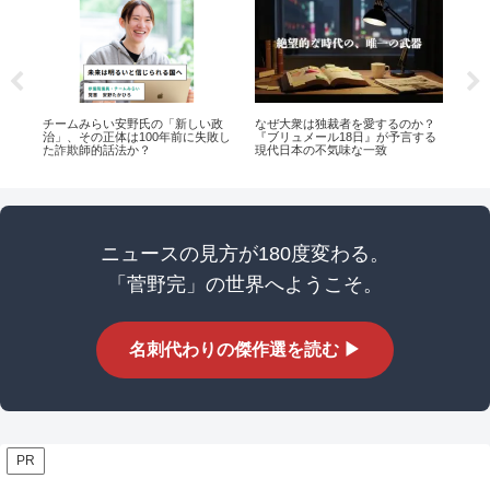
宿
チームみらい安野氏の「新しい政
なぜ大衆は独裁者を愛するのか？
【
と
治」、その正体は100年前に失敗し
『ブリュメール18日』が予言する
氏へ
け
た詐欺師的話法か？
現代日本の不気味な一致
の
い
ニュースの見方が180度変わる。
「菅野完」の世界へようこそ。
名刺代わりの傑作選を読む ▶
PR