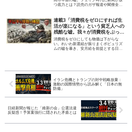
つ底力とは？読売のガザ報道や閣僚全員
PhDのイランが仕掛ける経済外交戦ま
で、オールドメディアがえぐる国際情勢
と政治の嘘の裏側を菅野完が徹底解剖す
連載3「消費税をゼロにすれば生
る。
活が楽になる」という貧乏人への
残酷な嘘。我々が消費税をぶっ壊
すべき本当の理由
消費税をゼロにしても物価は下がらな
い。れいわ新選組が振りまくポピュリズ
ムの嘘を暴き、安月給を前提とする日本
の「山賊経営者」を痛烈に批判。賃上げ
を強制する究極の「従業員人頭付加価値
税」とは？菅野完が資本主義の欺瞞を斬
る。
イラン危機とトランプの対中戦略放棄：
激動の国際情勢から読み解く「日本の無
防備」
日経新聞が報じた「維新の会」公選法違
反疑惑！予算案強行に隠された矛盾とは