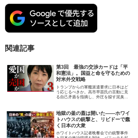
関連記事
第3回 最強の交渉カードは「平
和憲法」。国益と命を守るための
対米外交戦略
トランプからの軍艦派遣要求に日本はど
う応じるべきか。高市早苗氏の言動に見
る自己矛盾を指摘し、外圧を躱す泥臭い
知恵の重要性を解説。平和憲法を最強の
交渉カードとし、米国の要求を退け国民
の命と国益を守り抜く、対米外交戦略の
地獄の釜の蓋は開いた——ホワイ
真髄に迫ります。
トハウスの銃撃と、リビドーで蠢
く日本の大衆
ホワイトハウス記者晩餐会での銃撃事件
と日本の政治現場を対比。パニックを起