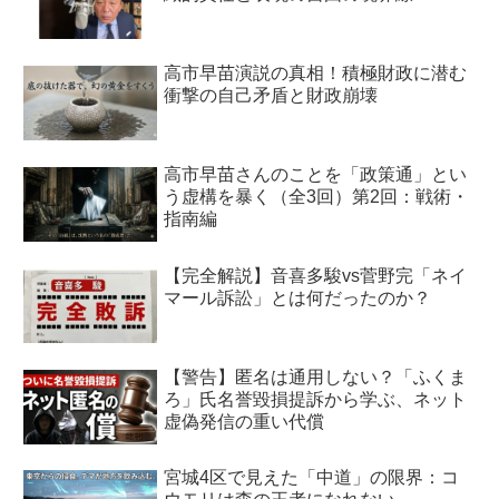
高市早苗演説の真相！積極財政に潜む
衝撃の自己矛盾と財政崩壊
高市早苗さんのことを「政策通」とい
う虚構を暴く（全3回）第2回：戦術・
指南編
【完全解説】音喜多駿vs菅野完「ネイ
マール訴訟」とは何だったのか？
【警告】匿名は通用しない？「ふくま
ろ」氏名誉毀損提訴から学ぶ、ネット
虚偽発信の重い代償
宮城4区で見えた「中道」の限界：コ