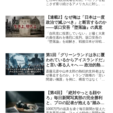
こさず座り続けるアメリカ人に対し、県
庁前で多動する大衆の姿から、没落国
家・日本が抱える福祉の崩壊と精神的劣
化の真実に迫る。
【連載2】なぜ俺は「日本は一度
政治で滅ぶべき」と断言するのか
――坂口安吾『堕落論』の真意
「自民党に投票していない」と嘯く大衆
の責任逃れを痛烈に批判。坂口安吾の
『堕落論』を紐解き、戦後日本が冷戦と
いう政治によって「落ち切る」ことに失
敗した歴史的過ちを指摘。高市政権の崩
壊を「日本が正しく滅ぶためのチャン
第1回「グリーンランドは氷に覆
ス」と位置づける、菅野完の歴史的視
われているからアイスランドだ」
座。
と言い募る人々へ ― 政治的熱狂
と人間性の崩壊
斎藤元彦や山本太郎の熱狂的支持者はな
ぜ暴走するのか。トランプ政権の「言い
間違い擁護」を例に、構造ではなく「人
名」に依存する政治参加の病理を解説。
現実を歪めてまで推しを守る信者の心理
と、人間性の崩壊に警鐘を鳴らす衝撃の
【第4回】「絶対やっとる顔や
論考。
ろ」毎日新聞写真部の完全勝利
と、プロの記者が抱える“踏み込
めない一線
1000万円の追及を凌ぐ毎日新聞が捉えた
高市早苗の嘘。フェイク時代に新聞が放