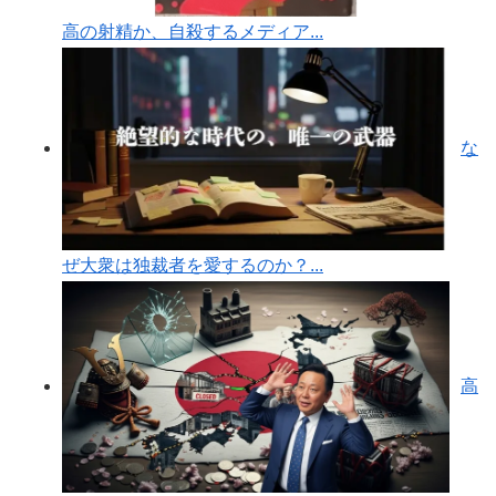
高の射精か、自殺するメディア...
な
ぜ大衆は独裁者を愛するのか？...
高