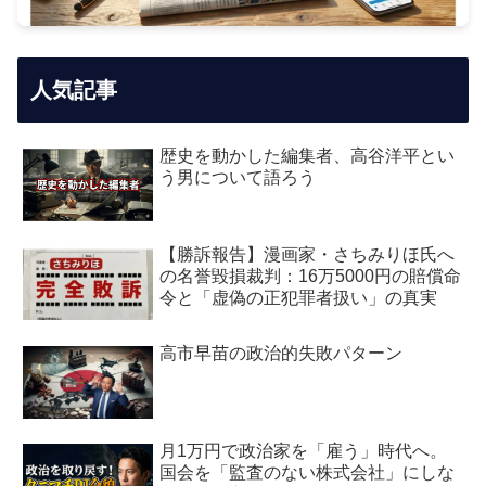
人気記事
歴史を動かした編集者、高谷洋平とい
う男について語ろう
【勝訴報告】漫画家・さちみりほ氏へ
の名誉毀損裁判：16万5000円の賠償命
令と「虚偽の正犯罪者扱い」の真実
高市早苗の政治的失敗パターン
月1万円で政治家を「雇う」時代へ。
国会を「監査のない株式会社」にしな