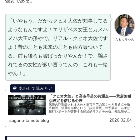
強要である。
「いやもう、だからクヒオ大佐が知事してる
ようなもんですよ！エリザベス女王とカメハ
メハ大王の孫やで。リアル・クヒオ大佐です
たもっちゃん
よ！昔のことも未来のことも両方嘘ついて
る。前も後ろも嘘ばっかりやんか！で、騙さ
れてるの女性が多い言うてんの、これも一緒
やん！」
「クヒオ大佐」と高市早苗の共通点――荒唐無稽
な設定を信じる心理
伝説の詐欺師クヒオ大佐と高市早苗の驚くべき共通点を徹
底解説。消費税減税という「設定変更」の矛盾や、みずほ
銀行レポートが警告する経済的リスクを分析。知識層が離
反する中、彼女が総理になること自体が「国家最大の有
事」である理由に迫る。
2026.02.04
sugano-tamotu.blog