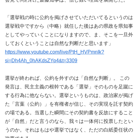
「選挙戦の時に公約を掲げさせていただいてるというのは
選挙戦中ですから（中略）就任した後はあの県政を県知事
としてやっていくことになりますので、ま、そこを一旦外
しておくということは自然な判断だと思います」
https://www.youtube.com/live/PtH_HVPmnIk?
si=Dh4Ah_0hAKdsZYp4&t=3309
選挙が終われば、公約を外すのは「自然な判断」。 この
発言は、民主主義の根幹である「選挙」そのものを足蹴に
する行為に他ならない。選挙というものは、政治家が掲げ
た「言葉（公約）」を有権者が信じ、その実現を託す契約
の場である。当選した瞬間にその契約書を反故にすること
が「自然」だと言うのなら、我々は一体何に投票したとい
うのか。それはもはや選挙ではなく、ただの白紙委任状の