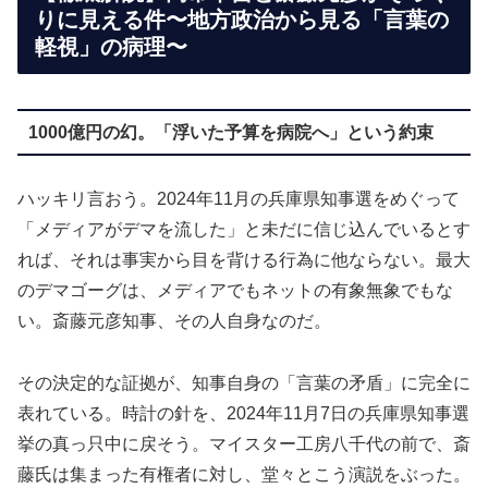
りに見える件〜地方政治から見る「言葉の
軽視」の病理〜
1000億円の幻。「浮いた予算を病院へ」という約束
ハッキリ言おう。2024年11月の兵庫県知事選をめぐって
「メディアがデマを流した」と未だに信じ込んでいるとす
れば、それは事実から目を背ける行為に他ならない。最大
のデマゴーグは、メディアでもネットの有象無象でもな
い。斎藤元彦知事、その人自身なのだ。
その決定的な証拠が、知事自身の「言葉の矛盾」に完全に
表れている。時計の針を、2024年11月7日の兵庫県知事選
挙の真っ只中に戻そう。マイスター工房八千代の前で、斎
藤氏は集まった有権者に対し、堂々とこう演説をぶった。