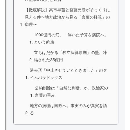
【徹底解説】高市早苗と斎藤元彦がそっくりに
見える件〜地方政治から見る「言葉の軽視」の
病理〜
1000億円の幻。「浮いた予算を病院へ」
という約束
立ちはだかる「独立採算原則」の壁。凍
結された35億円
過去形「中止させていただきました」のタ
イムパラドックス
公約削除は「自然な判断」か。政治家の
言葉の重み
地方の病理は国政へ。事実のみが真実を語
る