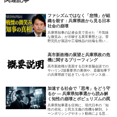
ファシズムではなく「怠惰」が組
織を殺す：兵庫県政から見る日本
社会の崩壊
兵庫県知事の記者会見で見せた「不気味
な微笑み」が示唆する異常事態とは。菅
野完氏が落語や工場検品の比喩を用い、
組織のガバナンス崩壊のメカニズムを徹
底分析。異常を異常と検知できない「怠
惰」が招く、日本社会全体のシステムエ
高市新政権の展望と兵庫県政の危
ラーを鋭く指摘します。
機に関するブリーフィング
高市新政権が直面する日米首脳会談での
サハリン2放棄要求の裏側や、斎藤知事下
の兵庫県政で起きているガバナンス崩壊
の真相を詳報。さらに保守派が「絶対国
防圏」と位置づける選択的夫婦別姓問題
の深層まで、菅野完氏の分析に基づき徹
加速する社会で「思考」をどう守
底解説します。
るか ― 兵庫県知事選から読み解
く知性の崩壊とポピュリズムの罠
兵庫県知事選を症例に、現代日本の「知
性の劣化」と民主主義の危機を解剖。ト
ーンポリシングやネット動画による思考