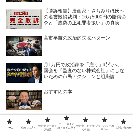
【勝訴報告】漫画家・さちみりほ氏へ
の名誉毀損裁判：16万5000円の賠償命
令と「虚偽の正犯罪者扱い」の真実
高市早苗の政治的失敗パターン
月1万円で政治家を「雇う」時代へ。
国会を「監査のない株式会社」にしな
いための市民アクションと組織論
おすすめの本
たった数十分で500人が殺到した理
由。怒りを仕組みに変える「株式会社
ニュースまと
菅野完アーカイ
菅野完 おすす
プライバシーポ
ホーム
初めての方へ
め・タイムライ
お問い合わせ
ブ検索
めの品
リシー
タニマチ」の全貌
ン