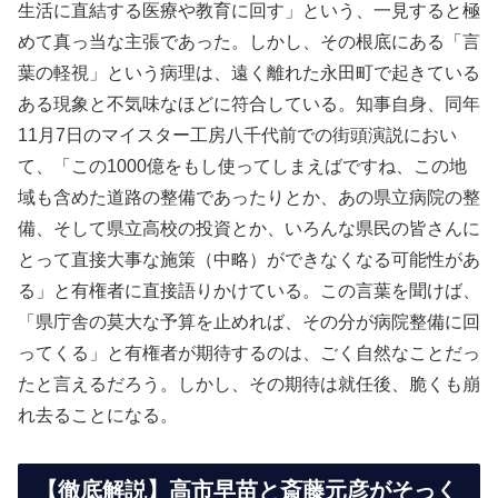
生活に直結する医療や教育に回す」という、一見すると極
めて真っ当な主張であった。しかし、その根底にある「言
葉の軽視」という病理は、遠く離れた永田町で起きている
ある現象と不気味なほどに符合している。知事自身、同年
11月7日のマイスター工房八千代前での街頭演説におい
て、「この1000億をもし使ってしまえばですね、この地
域も含めた道路の整備であったりとか、あの県立病院の整
備、そして県立高校の投資とか、いろんな県民の皆さんに
とって直接大事な施策（中略）ができなくなる可能性があ
る」と有権者に直接語りかけている。この言葉を聞けば、
「県庁舎の莫大な予算を止めれば、その分が病院整備に回
ってくる」と有権者が期待するのは、ごく自然なことだっ
たと言えるだろう。しかし、その期待は就任後、脆くも崩
れ去ることになる。
【徹底解説】高市早苗と斎藤元彦がそっく