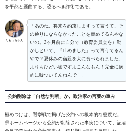
を平然と歪曲する、恐るべき詐術である。
「あのね、将来を約束しますって言うて、そ
の通りにならなかったことを責めてるんやな
たもっちゃん
いの。3ヶ月前に自分で（教育委員会を）動
かしといて、『止めました』って言うてるん
やで？夏休みの宿題を犬に食べられました、
よりもひどい嘘ですよこんなもん！完全に病
的に嘘ついてんねんで！」
公約削除は「自然な判断」か。政治家の言葉の重み
極めつけは、選挙戦で掲げた公約への根本的な態度だ。
県ホームページから公約が削除された事実について、記者
会見で問われた斎藤知事は、信じ難い理屈を展開した。