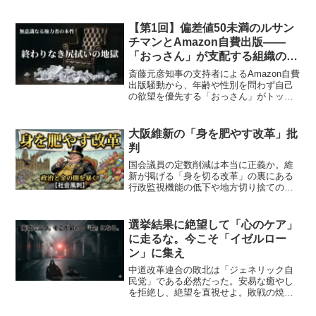
停止のメカニズムを暴き、集中力を失っ
た社会の末路を警告します。自民・維新
連立に潜む構造的矛盾「アキレス腱」の
【第1回】偏差値50未満のルサン
正体までを鋭く分析。
チマンとAmazon自費出版——
「おっさん」が支配する組織の絶
望的構造
斎藤元彦知事の支持者によるAmazon自費
出版騒動から、年齢や性別を問わず自己
の欲望を優先する「おっさん」がトップ
に立つ組織の危険性を解説。兵庫県庁の
ように周囲が尻拭いをする終わらない地
獄とガバナンス崩壊の構造を鋭く斬る政
大阪維新の「身を肥やす改革」批
治コラム。 [META_KEYS]: 兵庫県知事,
判
斎藤元彦,自費出版,組織論,ガバナンス
国会議員の定数削減は本当に正義か。維
新が掲げる「身を切る改革」の裏にある
行政監視機能の低下や地方切り捨てのリ
スクを解説。実際の節約効果は予算のわ
ずか0.01%？数字と比喩で見る「定数削
減の罠」に迫ります。
選挙結果に絶望して「心のケア」
に走るな。今こそ「イゼルロー
ン」に集え
中道改革連合の敗北は「ジェネリック自
民党」である必然だった。安易な癒やし
を拒絶し、絶望を直視せよ。敗戦の焼け
野原から立ち上がる「8月の新政府」構想
と、我々が目指すべき「動くシャーウッ