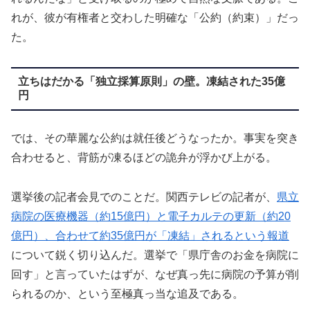
れが、彼が有権者と交わした明確な「公約（約束）」だっ
た。
立ちはだかる「独立採算原則」の壁。凍結された35億
円
では、その華麗な公約は就任後どうなったか。事実を突き
合わせると、背筋が凍るほどの詭弁が浮かび上がる。
選挙後の記者会見でのことだ。関西テレビの記者が、
県立
病院の医療機器（約15億円）と電子カルテの更新（約20
億円）、合わせて約35億円が「凍結」されるという報道
について鋭く切り込んだ。選挙で「県庁舎のお金を病院に
回す」と言っていたはずが、なぜ真っ先に病院の予算が削
られるのか、という至極真っ当な追及である。