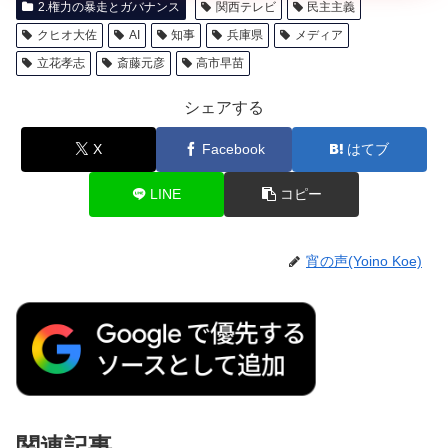
2.権力の暴走とガバナンス
関西テレビ
民主主義
クヒオ大佐
AI
知事
兵庫県
メディア
立花孝志
斎藤元彦
高市早苗
シェアする
X
Facebook
はてブ
LINE
コピー
宵の声(Yoino Koe)
関連記事