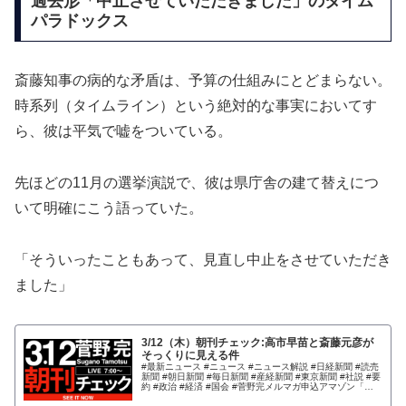
過去形「中止させていただきました」のタイム
パラドックス
斎藤知事の病的な矛盾は、予算の仕組みにとどまらない。
時系列（タイムライン）という絶対的な事実においてす
ら、彼は平気で嘘をついている。
先ほどの11月の選挙演説で、彼は県庁舎の建て替えにつ
いて明確にこう語っていた。
「そういったこともあって、見直し中止をさせていただき
ました」
3/12（木）朝刊チェック:高市早苗と斎藤元彦が
そっくりに見える件
#最新ニュース #ニュース #ニュース解説 #日経新聞 #読売
新聞 #朝日新聞 #毎日新聞 #産経新聞 #東京新聞 #社説 #要
約 #政治 #経済 #国会 #菅野完メルマガ申込アマゾン「欲
しいもの」リストhttps...