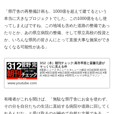
「県庁舎の再整備計画も、1000億を超えて建てるという
本当に大きなプロジェクトでした。この1000億をもし使
ってしまえばですね、この地域も含めた道路の整備であっ
たりとか、あの県立病院の整備、そして県立高校の投資と
か、いろんな県民の皆さんにとって直接大事な施策ができ
なくなる可能性がある」
3/12（木）朝刊チェック:高市早苗と斎藤元彦が
そっくりに見える件
#最新ニュース #ニュース #ニュース解説 #日経新聞 #読売
新聞 #朝日新聞 #毎日新聞 #産経新聞 #東京新聞 #社説 #要
約 #政治 #経済 #国会 #菅野完メルマガ申込アマゾン「欲
しいもの」リストhttps...
www.youtube.com
有権者がこれを聞けば、「無駄な県庁舎にお金を使わず、
その分を自分たちの生活に直結する病院や道路に回してく
れるんだな」と受け取るのが極めて自然な文脈である。こ