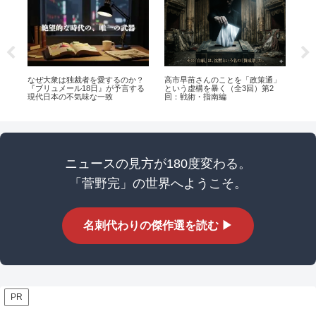
なぜ大衆は独裁者を愛するのか？
高市早苗さんのことを「政策通」
高
『ブリュメール18日』が予言する
という虚構を暴く（全3回）第2
潜
現代日本の不気味な一致
回：戦術・指南編
ニュースの見方が180度変わる。
「菅野完」の世界へようこそ。
名刺代わりの傑作選を読む ▶
PR