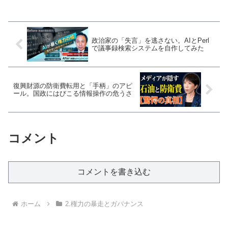
ドの森」戦略を徹底解説する。
政治家の「失言」を逃さない。AIとPerl
で議事録検索システムを自作してみた
復興財源の防衛費転用と「手柄」のアピ
ール。国政にはびこる情報操作の危うさ
コメント
コメントを書き込む
ホーム
2.権力の暴走とガバナンス