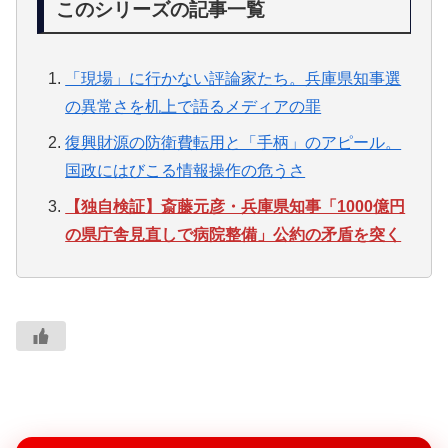
このシリーズの記事一覧
「現場」に行かない評論家たち。兵庫県知事選
の異常さを机上で語るメディアの罪
復興財源の防衛費転用と「手柄」のアピール。
国政にはびこる情報操作の危うさ
【独自検証】斎藤元彦・兵庫県知事「1000億円
の県庁舎見直しで病院整備」公約の矛盾を突く