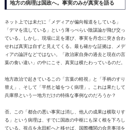
地方の病理は国政へ。事実のみが真実を語る
ネット上では未だに「メディアが偏向報道をしている」
「デマを流している」という薄っぺらい陰謀論が飛び交っ
ている。しかし、現場に足を運び、事実を丹念に突き合わ
せれば真実は自ずと見えてくる。最も確かな証拠は、メデ
ィアの論評などではない。「政治家自身の過去と現在の言
葉の食い違い」の中にこそ、真実は横たわっているのだ。
地方政治で起きているこの「言葉の軽視」と「手柄のすり
替え」、そして「平然と嘘をつく病理」。これは果たして
兵庫県という一地方だけの特殊な事例なのだろうか？
否。この「都合の悪い事実は消し、他人の成果は横取りす
る」という病理は、すでに国政の中枢にも深く根を下ろし
ている。視点を永田町へと移せば、国際機関の合意事項を