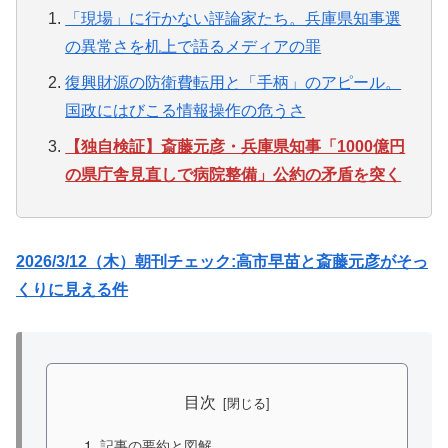
「現場」に行かない評論家たち。兵庫県知事選
の異常さを机上で語るメディアの罪
復興財源の防衛費転用と「手柄」のアピール。
国政にはびこる情報操作の危うさ
【独自検証】斎藤元彦・兵庫県知事「1000億円
の県庁舎見直しで病院整備」公約の矛盾を突く
2026/3/12（木）朝刊チェック:高市早苗と斎藤元彦がそっ
くりに見える件
目次
記事の要約と図解