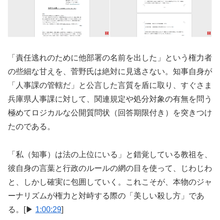
「責任逃れのために他部署の名前を出した」という権力者
の些細な甘えを、菅野氏は絶対に見逃さない。知事自身が
「人事課の管轄だ」と公言した言質を盾に取り、すぐさま
兵庫県人事課に対して、関連規定や処分対象の有無を問う
極めてロジカルな公開質問状（回答期限付き）を突きつけ
たのである。
「私（知事）は法の上位にいる」と錯覚している教祖を、
彼自身の言葉と行政のルールの網の目を使って、じわじわ
と、しかし確実に包囲していく。これこそが、本物のジャ
ーナリズムが権力と対峙する際の「美しい殺し方」であ
る。[▶
1:00:29
]