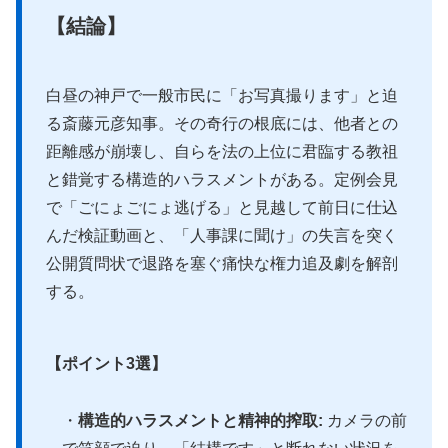
【結論】
白昼の神戸で一般市民に「お写真撮ります」と迫
る斎藤元彦知事。その奇行の根底には、他者との
距離感が崩壊し、自らを法の上位に君臨する教祖
と錯覚する構造的ハラスメントがある。定例会見
で「ごにょごにょ逃げる」と見越して前日に仕込
んだ検証動画と、「人事課に聞け」の失言を突く
公開質問状で退路を塞ぐ痛快な権力追及劇を解剖
する。
【ポイント3選】
・
構造的ハラスメントと精神的搾取:
カメラの前