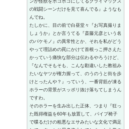
ンが怪獣をボコボコにしてるクライマックス
の戦闘シーンだけを見て喜んでる』ようなも
んでね。
たしかに、目の前で白昼堂々『お写真撮りま
しょうか』とか言うてる『斎藤元彦という名
のバケモノ』の異常性とか、それを私がどう
やって理詰めの罠にかけて首根っこ押さえた
かっていう痛快な部分は伝わるやろうけど、
『なんでそもそも、こんな勘違いした教祖み
たいなヤツが権力握って、のうのうと街を歩
けとったんや？』っていう、一番背筋が凍る
ホラーの背景がスッポリ抜け落ちてしまうん
ですわ。
そのホラーを生み出した正体、つまり『狂っ
た既得権益を60年も放置して、パイプ椅子
で喋るだけの粗悪なエサみたいな文化で満足