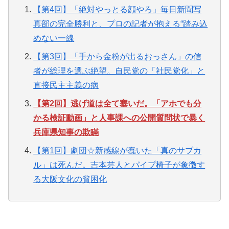
【第4回】「絶対やっとる顔やろ」毎日新聞写
真部の完全勝利と、プロの記者が抱える“踏み込
めない一線
【第3回】「手から金粉が出るおっさん」の信
者が総理を選ぶ絶望。自民党の「社民党化」と
直接民主主義の病
【第2回】逃げ道は全て塞いだ。「アホでも分
かる検証動画」と人事課への公開質問状で暴く
兵庫県知事の欺瞞
【第1回】劇団☆新感線が蠢いた「真のサブカ
ル」は死んだ。吉本芸人とパイプ椅子が象徴す
る大阪文化の貧困化