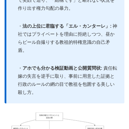
で笑顔で迫り、「結構です」と断れない状況を
作り出す権力勾配の暴力。
・
法の上位に君臨する「エル・カンターレ」:
神
社ではプライベートを理由に拒絶しつつ、昼か
らビール自撮りする教祖的特権意識の自己矛
盾。
・
アホでも分かる検証動画と公開質問状:
責任転
嫁の失言を逆手に取り、事前に用意した証拠と
行政のルールの網の目で教祖を包囲する美しい
殺し方。