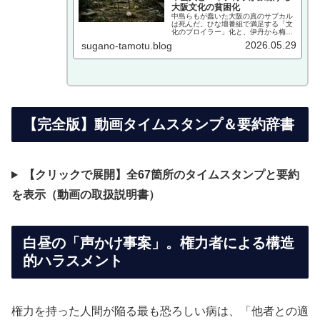
大阪文化の貧困化
中島らもが蠢いた大阪の真のサブカル
は死んだ。ひな壇番組で満足する「文
化のブロイラー」化と、伊丹から梅田
へ2回乗り換えを強いる絶望的アクセ
2026.05.29
sugano-tamotu.blog
ス、タクシー既得権益など、時計が60
年止まった狂気的なインフラ構造を菅
野完が圧倒的熱量で徹底解剖する。
【完全版】動画タイムスタンプ＆要約辞書
【クリックで展開】全67箇所のタイムスタンプと要約
を表示（動画の取扱説明書）
白昼の「声かけ事案」。権力者による構造
的ハラスメント
権力を持った人間が陥る最も恐ろしい病は、「他者との適