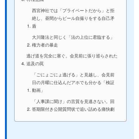
西宮神社では「プライベートだから」と拒
絶し、昼間からビール自撮りをする自己矛
盾
大川隆法と同じく「法の上位に君臨する」
権力者の暴走
逃げ道を完全に塞ぐ。会見前に張り巡らされた
追及の罠
「ごにょごにょ逃げる」と見越し、会見前
日の月曜に仕込んだアホでも分かる「検証
動画」
「人事課に聞け」の言質を見逃さない。回
答期限付き公開質問状で追い詰める痛快劇