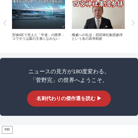
ふ
宮城4区で見えた「中道」の限界：
権威への礼法：四宮神社集団参拝
高
コウモリは森の王者になれない
という名の高等戦術
とい
回
ニュースの見方が180度変わる。
「菅野完」の世界へようこそ。
名刺代わりの傑作選を読む ▶
PR