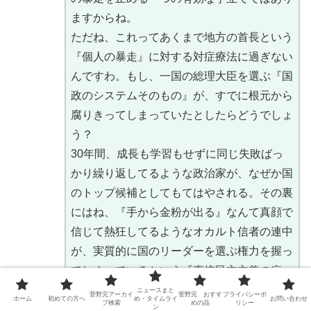
ますからね。
ただね、これってあくまで地方の首長という
『個人の暴走』に対する対症療法に過ぎない
んですわ。もし、一国の総理大臣を選ぶ『国
政のシステムそのもの』が、すでに根元から
腐りきってしまっていたとしたらどうでしょ
う？
30年間、成長も学習もせずに同じ失敗ばっ
かり繰り返してるような政治家が、なぜか国
のトップ候補としてもてはやされる。その裏
にはね、『手から金粉が出る』なんて真顔で
信じて熱狂してるようなオカルト信者の連中
が、実質的に国のリーダーを選ぶ権力を握っ
てしまっているという『直接民主主義の病』
があるんです。
ニュースまと
菅野完アーカイ
菅野完 おすす
プライバシーポ
ホーム
初めての方へ
め・タイムライ
お問い合わせ
ブ検索
めの品
リシー
一部のヤバい人間が偶然トップに立つんやな
ン