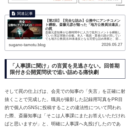
【第2回】【完全な詰み】公務中にアンチコメン
ト瞬殺。斎藤元彦が陥った「地方公務員法違反」
の罠
斎藤元彦知事が公務時間中に人力で批判コメントを瞬殺し
ていた実証実験の全貌。本人・職員・業者の誰が消してい
ても地方公務員法36条違反となる完璧な詰め将棋と、部下
を処分した「情報漏洩」の巨大な矛盾を解剖する。
2026.05.27
sugano-tamotu.blog
「人事課に聞け」の言質を見逃さない。回答期
限付き公開質問状で追い詰める痛快劇
そして罠の仕上げは、会見での知事の「失言」を正確に射
抜くことで完成した。職員が撮影した記録用写真をPR目
的で個人のSNSに投稿することの違法性について問われ
た際、斎藤知事は「そこは人事課にまたお答えいただけれ
ばと思いますが」と、明確に人事課へ丸投げしたのであ