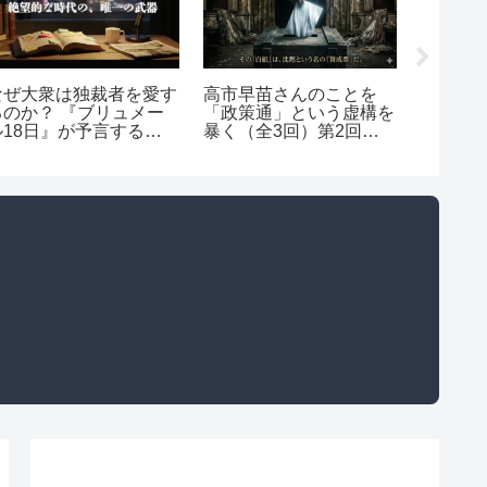
なぜ大衆は独裁者を愛す
高市早苗さんのことを
【勝訴
るのか？ 『ブリュメー
「政策通」という虚構を
ちみり
ル18日』が予言する現
暴く（全3回）第2回：
裁判：1
代日本の不気味な一致
戦術・指南編
償命令
者扱い