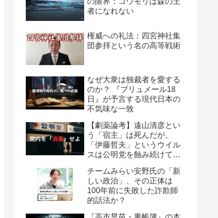
の限界：コウモリは森の王
者になれない
権威への礼法：四宮神社集
団参拝という名の高等戦術
なぜ大衆は独裁者を愛する
のか？ 『ブリュメール18
日』が予言する現代日本の
不気味な一致
【劇薬論考】遠山清彦とい
う「宿主」は死んだが、
「伊藤哲夫」というウイル
スは公明党を蝕み続けてい
る
チームみらい安野氏の「新
しい政治」、その正体は
100年前に失敗した詐欺師
的話法か？
『高市早苗・裏帳簿』の本