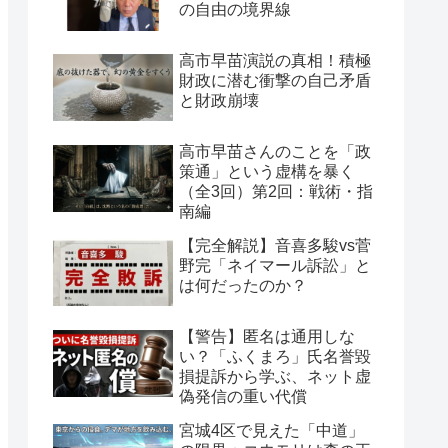
の自由の境界線
高市早苗演説の真相！積極
財政に潜む衝撃の自己矛盾
と財政崩壊
高市早苗さんのことを「政
策通」という虚構を暴く
（全3回）第2回：戦術・指
南編
【完全解説】音喜多駿vs菅
野完「ネイマール訴訟」と
は何だったのか？
【警告】匿名は通用しな
い？「ふくまろ」氏名誉毀
損提訴から学ぶ、ネット虚
偽発信の重い代償
宮城4区で見えた「中道」