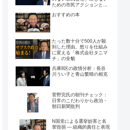
ための市民アクションと組
織論
おすすめの本
たった数十分で500人が殺
到した理由。怒りを仕組み
に変える「株式会社タニマ
チ」の全貌
兵庫8区の政情分析：長谷
川うい子と青山繁晴の相克
菅野完氏の朝刊チェック：
日常のこだわりから政治・
朝日新聞批判
N国党による選挙妨害と名
誉毀損 ― 組織的責任と表現