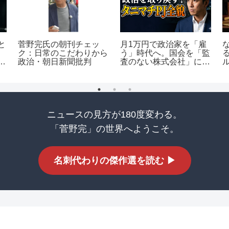
と
菅野完氏の朝刊チェッ
月1万円で政治家を「雇
ク：日常のこだわりから
う」時代へ。国会を「監
う
政治・朝日新聞批判
査のない株式会社」にし
み
ないための市民アクショ
ンと組織論
ニュースの見方が180度変わる。
「菅野完」の世界へようこそ。
名刺代わりの傑作選を読む ▶