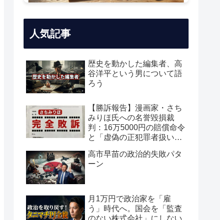
人気記事
歴史を動かした編集者、高
谷洋平という男について語
ろう
【勝訴報告】漫画家・さち
みりほ氏への名誉毀損裁
判：16万5000円の賠償命令
と「虚偽の正犯罪者扱い」
の真実
高市早苗の政治的失敗パタ
ーン
月1万円で政治家を「雇
う」時代へ。国会を「監査
のない株式会社」にしない