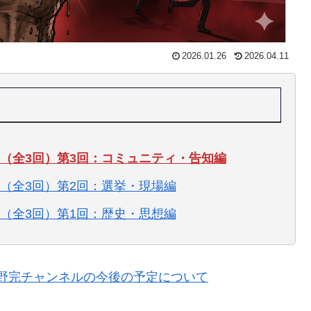
2026.01.26
2026.04.11
（全3回）第3回：コミュニティ・告知編
（全3回）第2回：選挙・現場編
（全3回）第1回：歴史・思想編
野完チャンネルの今後の予定について