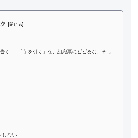
目次
告ぐ ― 「芋を引く」な、組織票にビビるな、そし
をしない