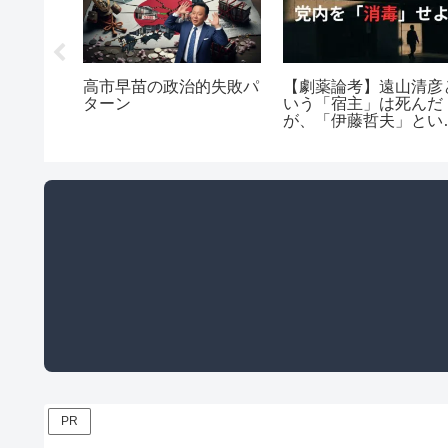
高市早苗の政治的失敗パ
【劇薬論考】遠山清彦
ターン
いう「宿主」は死んだ
が、「伊藤哲夫」とい
ウイルスは公明党を蝕
続けている
PR