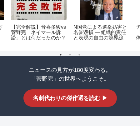
す
【完全解説】音喜多駿vs
N国党による選挙妨害と
菅野完「ネイマール訴
名誉毀損 ― 組織的責任
訟」とは何だったのか？
と表現の自由の境界線
ニュースの見方が180度変わる。
「菅野完」の世界へようこそ。
名刺代わりの傑作選を読む ▶