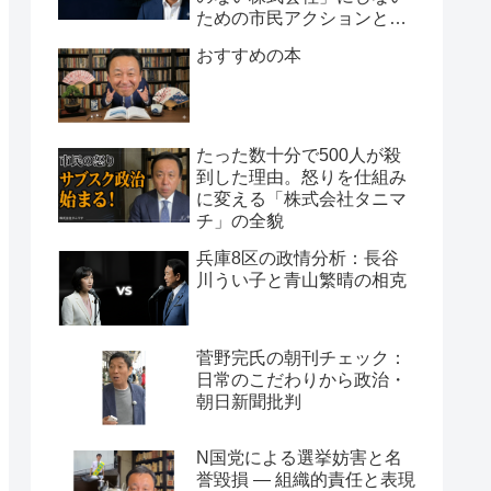
ための市民アクションと組
織論
おすすめの本
たった数十分で500人が殺
到した理由。怒りを仕組み
に変える「株式会社タニマ
チ」の全貌
兵庫8区の政情分析：長谷
川うい子と青山繁晴の相克
菅野完氏の朝刊チェック：
日常のこだわりから政治・
朝日新聞批判
N国党による選挙妨害と名
誉毀損 ― 組織的責任と表現