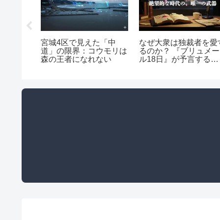
ことを
宮城4区で見えた「中
なぜ大衆は独裁者を愛
う虚構を
道」の限界：コウモリは
るのか？ 『ブリュメー
第2回：
森の王者になれない
ル18日』が予言する現
代日本の不気味な一致