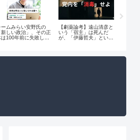
歴史を
チームみらい安野氏の
【劇薬論考】遠山清彦と
高谷洋
「新しい政治」、その正
いう「宿主」は死んだ
て語ろ
体は100年前に失敗した
が、「伊藤哲夫」という
詐欺師的話法か？
ウイルスは公明党を蝕み
続けている