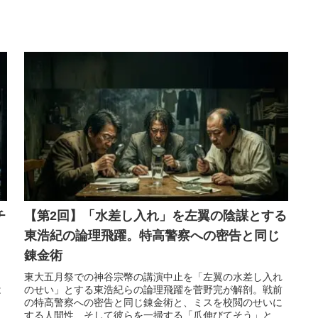
チ
【第2回】「水差し入れ」を左翼の陰謀とする
東浩紀の論理飛躍。特高警察への密告と同じ
錬金術
。
東大五月祭での神谷宗幣の講演中止を「左翼の水差し入れ
は
のせい」とする東浩紀らの論理飛躍を菅野完が解剖。戦前
」
の特高警察への密告と同じ錬金術と、ミスを校閲のせいに
が
する人間性、そして彼らを一掃する「爪伸びてそう」とい