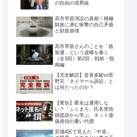
の自由の境界線
高市早苗演説の真相！積極
財政に潜む衝撃の自己矛盾
と財政崩壊
高市早苗さんのことを「政
策通」という虚構を暴く
（全3回）第2回：戦術・指
南編
【完全解説】音喜多駿vs菅
野完「ネイマール訴訟」と
は何だったのか？
【警告】匿名は通用しな
い？「ふくまろ」氏名誉毀
損提訴から学ぶ、ネット虚
偽発信の重い代償
宮城4区で見えた「中道」