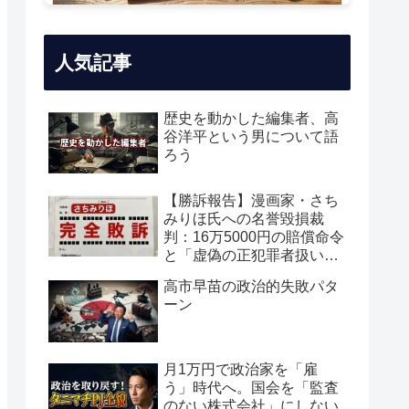
人気記事
歴史を動かした編集者、高
谷洋平という男について語
ろう
【勝訴報告】漫画家・さち
みりほ氏への名誉毀損裁
判：16万5000円の賠償命令
と「虚偽の正犯罪者扱い」
の真実
高市早苗の政治的失敗パタ
ーン
月1万円で政治家を「雇
う」時代へ。国会を「監査
のない株式会社」にしない