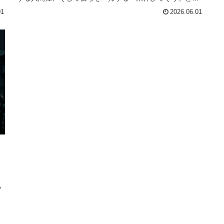
う致死量ディスまで。
01
2026.06.01
。
や