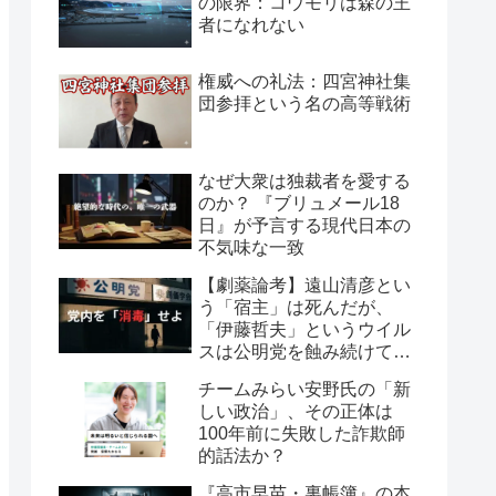
の限界：コウモリは森の王
者になれない
権威への礼法：四宮神社集
団参拝という名の高等戦術
なぜ大衆は独裁者を愛する
のか？ 『ブリュメール18
日』が予言する現代日本の
不気味な一致
【劇薬論考】遠山清彦とい
う「宿主」は死んだが、
「伊藤哲夫」というウイル
スは公明党を蝕み続けてい
る
チームみらい安野氏の「新
しい政治」、その正体は
100年前に失敗した詐欺師
的話法か？
『高市早苗・裏帳簿』の本