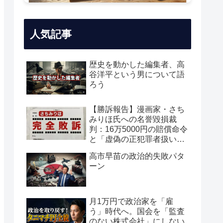
人気記事
歴史を動かした編集者、高
谷洋平という男について語
ろう
【勝訴報告】漫画家・さち
みりほ氏への名誉毀損裁
判：16万5000円の賠償命令
と「虚偽の正犯罪者扱い」
の真実
高市早苗の政治的失敗パタ
ーン
月1万円で政治家を「雇
う」時代へ。国会を「監査
のない株式会社」にしない