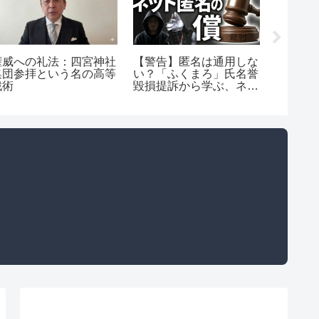
権威への礼法：四宮神社
【警告】匿名は通用しな
N国党
集団参拝という名の高等
い？「ふくまろ」氏名誉
名誉毀損
戦術
毀損提訴から学ぶ、ネッ
と表現
ト虚偽発信の重い代償