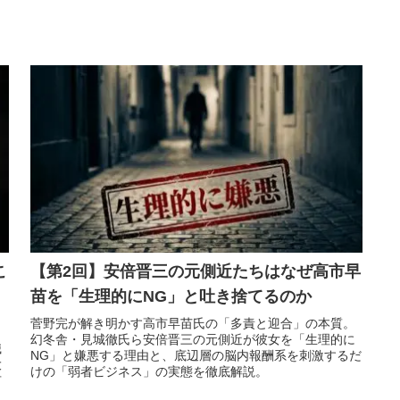
こ
【第2回】安倍晋三の元側近たちはなぜ高市早
苗を「生理的にNG」と吐き捨てるのか
菅野完が解き明かす高市早苗氏の「多責と迎合」の本質。
幻冬舎・見城徹氏ら安倍晋三の元側近が彼女を「生理的に
職
NG」と嫌悪する理由と、底辺層の脳内報酬系を刺激するだ
大
けの「弱者ビジネス」の実態を徹底解説。
有