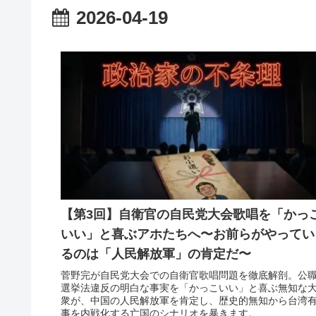
2026-04-19
【第3回】自衛官の自民党大会歌唱を「かっ
いい」と喜ぶアホたちへ〜お前らがやってい
るのは「人民解放軍」の肯定だ〜
菅野完が自民党大会での自衛官歌唱問題を徹底解剖。公
選挙法違反の明白な事実を「かっこいい」と喜ぶ無知な
衆が、中国の人民解放軍を肯定し、歴史的無知から台湾
事を内戦化する亡国のシナリオを暴きます。