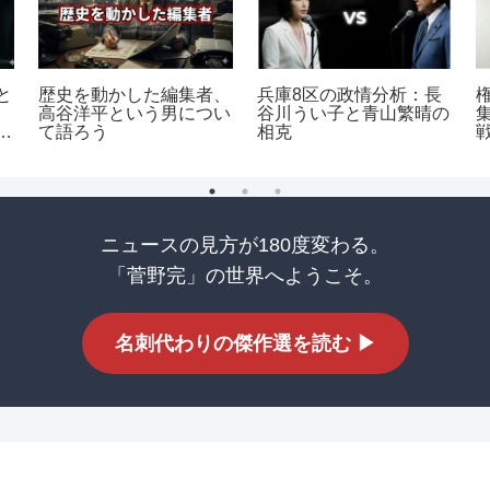
歴史を動かした編集者、
と
兵庫8区の政情分析：長
高谷洋平という男につい
谷川うい子と青山繁晴の
て語ろう
う
相克
み
ニュースの見方が180度変わる。
「菅野完」の世界へようこそ。
名刺代わりの傑作選を読む ▶