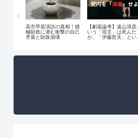
野氏の
高市早苗演説の真相！積
【劇薬論考】遠山清彦
、その正
極財政に潜む衝撃の自己
いう「宿主」は死んだ
失敗した
矛盾と財政崩壊
が、「伊藤哲夫」とい
？
ウイルスは公明党を蝕
続けている