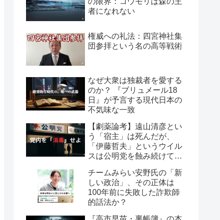
の限界：コウモリは森の王
者になれない
権威への礼法：四宮神社集
団参拝という名の高等戦術
なぜ大衆は独裁者を愛する
のか？ 『ブリュメール18
日』が予言する現代日本の
不気味な一致
【劇薬論考】遠山清彦とい
う「宿主」は死んだが、
「伊藤哲夫」というウイル
スは公明党を蝕み続けてい
る
チームみらい安野氏の「新
しい政治」、その正体は
100年前に失敗した詐欺師
的話法か？
『高市早苗・裏帳簿』の本