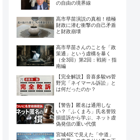
の自由の境界線
高市早苗演説の真相！積極
財政に潜む衝撃の自己矛盾
と財政崩壊
高市早苗さんのことを「政
策通」という虚構を暴く
（全3回）第2回：戦術・指
南編
【完全解説】音喜多駿vs菅
野完「ネイマール訴訟」と
は何だったのか？
【警告】匿名は通用しな
い？「ふくまろ」氏名誉毀
損提訴から学ぶ、ネット虚
偽発信の重い代償
宮城4区で見えた「中道」