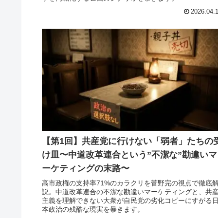
2026.04.
【第1回】共産党に行けない「弱者」たちの
け皿〜中道改革連合という”不潔な”勘違いマ
ーケティングの末路〜
高市政権の支持率71%のカラクリを菅野完の視点で徹底
説。中道改革連合の不潔な勘違いマーケティングと、共
主義を理解できない大衆が自民党の劣化コピーにすがる
本政治の残酷な現実を暴きます。