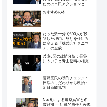
ための市民アクションと組
織論
おすすめの本
たった数十分で500人が殺
到した理由。怒りを仕組み
に変える「株式会社タニマ
チ」の全貌
兵庫8区の政情分析：長谷
川うい子と青山繁晴の相克
菅野完氏の朝刊チェック：
日常のこだわりから政治・
朝日新聞批判
N国党による選挙妨害と名
誉毀損 ― 組織的責任と表現