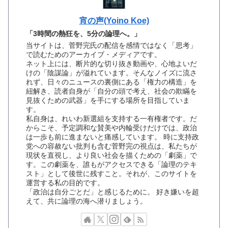
宵の声(Yoino Koe)
「3時間の熱狂を、5分の論理へ。」
当サイトは、菅野完氏の配信を感情ではなく「思考」
で読むためのアーカイブ・メディアです。
ネット上には、断片的な切り抜き動画や、心地よいだ
けの「陰謀論」が溢れています。そんなノイズに流さ
れず、日々のニュースの裏側にある「権力の構造」を
紐解き、読者自身が「自分の頭で考え、社会の欺瞞を
見抜くための武器」を手にする場所を目指していま
す。
私自身は、れいわ新選組を支持する一有権者です。だ
からこそ、予定調和な賛美や内輪受けだけでは、政治
は一歩も前に進まないと痛感しています。 時に支持政
党への容赦ない批判も含む菅野完の視点は、私たちが
現状を直視し、より良い社会を描くための「劇薬」で
す。この劇薬を、誰もがアクセスできる「論理のテキ
スト」として後世に残すこと。それが、このサイトを
運営する私の目的です。
「政治は自分ごとだ」と感じるために。 好き嫌いを超
えて、共に論理の海へ潜りましょう。