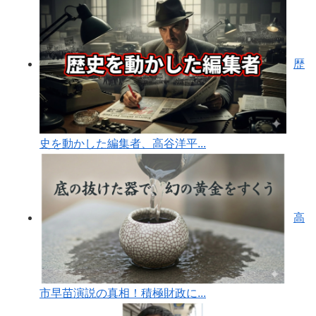
歴
史を動かした編集者、高谷洋平...
高
市早苗演説の真相！積極財政に...