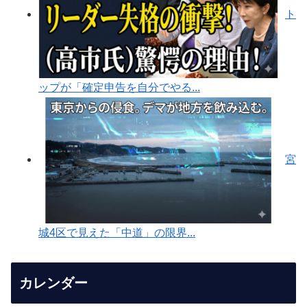
ト
ップが「確定申告を自分でやる...
宮
城4区で見えた「中道」の限界...
カレンダー