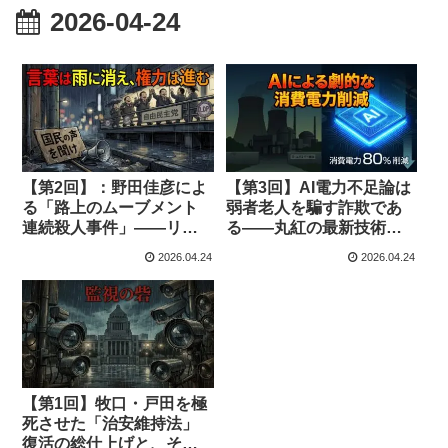
2026-04-24
【第2回】：野田佳彦によ
【第3回】AI電力不足論は
る「路上のムーブメント
弱者老人を騙す詐欺であ
連続殺人事件」――リベ
る――丸紅の最新技術が
ラルは選挙に弱いという
証明する「原発再稼働」
2026.04.24
2026.04.24
大嘘を暴く
の残酷な嘘
【第1回】牧口・戸田を極
死させた「治安維持法」
復活の総仕上げと、それ