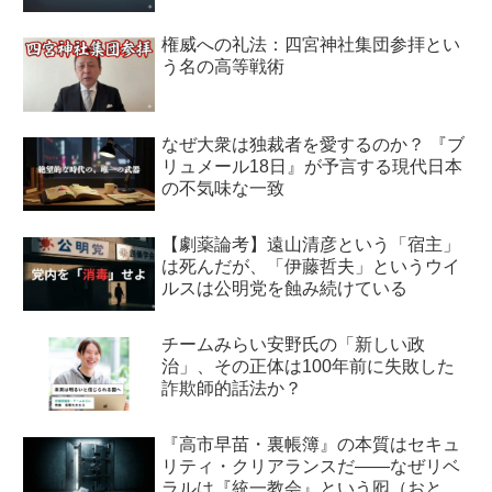
権威への礼法：四宮神社集団参拝とい
う名の高等戦術
なぜ大衆は独裁者を愛するのか？ 『ブ
リュメール18日』が予言する現代日本
の不気味な一致
【劇薬論考】遠山清彦という「宿主」
は死んだが、「伊藤哲夫」というウイ
ルスは公明党を蝕み続けている
チームみらい安野氏の「新しい政
治」、その正体は100年前に失敗した
詐欺師的話法か？
『高市早苗・裏帳簿』の本質はセキュ
リティ・クリアランスだ――なぜリベ
ラルは『統一教会』という囮（おと