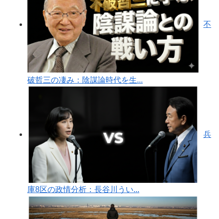
不
破哲三の凄み：陰謀論時代を生...
兵
庫8区の政情分析：長谷川うい...