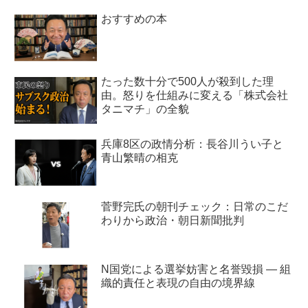
おすすめの本
たった数十分で500人が殺到した理
由。怒りを仕組みに変える「株式会社
タニマチ」の全貌
兵庫8区の政情分析：長谷川うい子と
青山繁晴の相克
菅野完氏の朝刊チェック：日常のこだ
わりから政治・朝日新聞批判
N国党による選挙妨害と名誉毀損 ― 組
織的責任と表現の自由の境界線