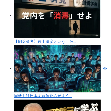
【劇薬論考】遠山清彦という「宿...
外
国勢力は日本を弱体化させよう...