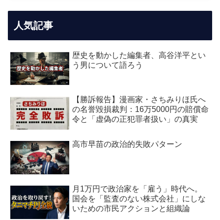
人気記事
歴史を動かした編集者、高谷洋平とい
う男について語ろう
【勝訴報告】漫画家・さちみりほ氏へ
の名誉毀損裁判：16万5000円の賠償命
令と「虚偽の正犯罪者扱い」の真実
高市早苗の政治的失敗パターン
月1万円で政治家を「雇う」時代へ。
国会を「監査のない株式会社」にしな
いための市民アクションと組織論