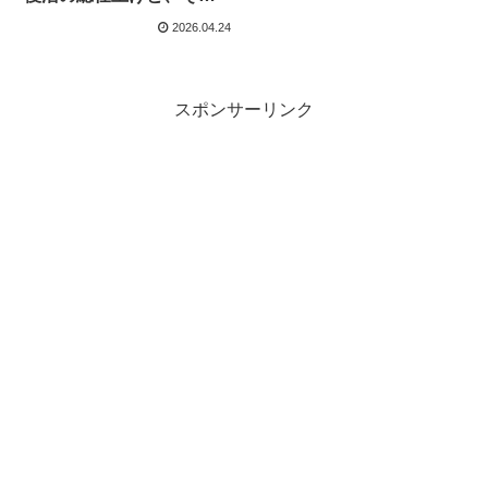
に加担した南無妙法蓮華
2026.04.24
経の歴史的変節
スポンサーリンク