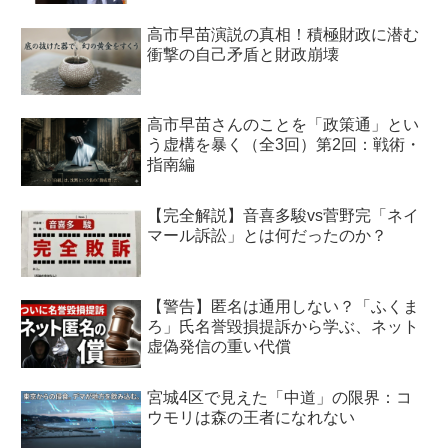
高市早苗演説の真相！積極財政に潜む
衝撃の自己矛盾と財政崩壊
高市早苗さんのことを「政策通」とい
う虚構を暴く（全3回）第2回：戦術・
指南編
【完全解説】音喜多駿vs菅野完「ネイ
マール訴訟」とは何だったのか？
【警告】匿名は通用しない？「ふくま
ろ」氏名誉毀損提訴から学ぶ、ネット
虚偽発信の重い代償
宮城4区で見えた「中道」の限界：コ
ウモリは森の王者になれない