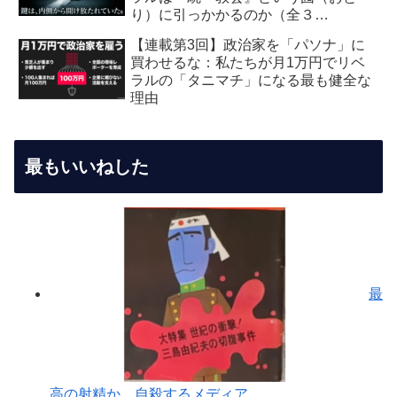
り）に引っかかるのか（全３
回） 【第2回】安全保障・メデ
【連載第3回】政治家を「パソナ」に
ィア編：虚飾の愛国者
買わせるな：私たちが月1万円でリベ
ラルの「タニマチ」になる最も健全な
理由
最もいいねした
最
高の射精か、自殺するメディア...