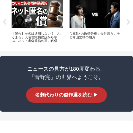
界：
【警告】匿名は通用しない？「ふ
兵庫8区の政情分析：長谷川うい子
【
くまろ」氏名誉毀損提訴から学
と青山繁晴の相克
氏へ
ぶ、ネット虚偽発信の重い代償
の
い
ニュースの見方が180度変わる。
「菅野完」の世界へようこそ。
名刺代わりの傑作選を読む ▶