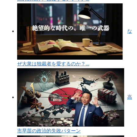
な
ぜ大衆は独裁者を愛するのか？...
高
市早苗の政治的失敗パターン