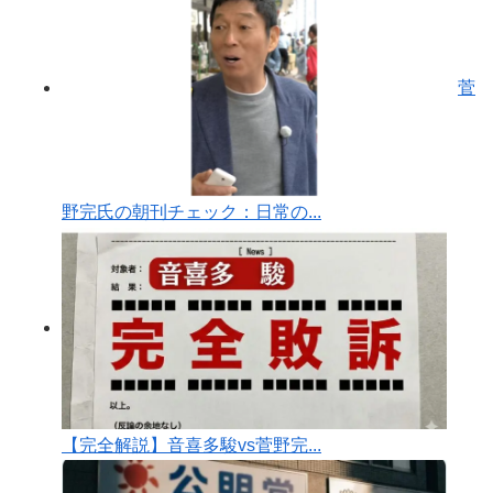
菅
野完氏の朝刊チェック：日常の...
【完全解説】音喜多駿vs菅野完...