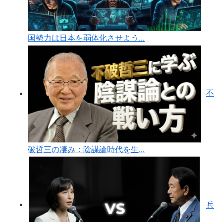
国勢力は日本を弱体化させよう...
不
破哲三の凄み：陰謀論時代を生...
兵