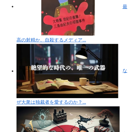
最
高の射精か、自殺するメディア...
な
ぜ大衆は独裁者を愛するのか？...