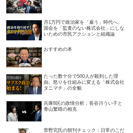
月1万円で政治家を「雇う」時代へ。
国会を「監査のない株式会社」にしな
いための市民アクションと組織論
おすすめの本
たった数十分で500人が殺到した理
由。怒りを仕組みに変える「株式会社
タニマチ」の全貌
兵庫8区の政情分析：長谷川うい子と
青山繁晴の相克
菅野完氏の朝刊チェック：日常のこだ