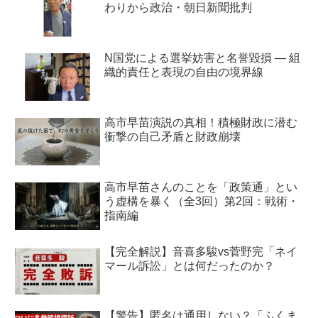
わりから政治・朝日新聞批判
N国党による選挙妨害と名誉毀損 ― 組
織的責任と表現の自由の境界線
高市早苗演説の真相！積極財政に潜む
衝撃の自己矛盾と財政崩壊
高市早苗さんのことを「政策通」とい
う虚構を暴く（全3回）第2回：戦術・
指南編
【完全解説】音喜多駿vs菅野完「ネイ
マール訴訟」とは何だったのか？
【警告】匿名は通用しない？「ふくま