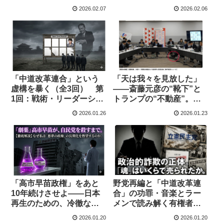
から見る日本の選挙の分
2026.02.07
2026.02.06
水嶺
「天は我々を見放した」
「中道改革連合」という
――斎藤元彦の“靴下”と
虚構を暴く（全3回） 第
トランプの“不動産”。政
1回：戦術・リーダーシッ
治家を蝕む「他者性」の
プ編
2026.01.26
2026.01.23
欠落
野党再編と「中道改革連
「高市早苗政権」をあと
合」の功罪・音楽とラー
10年続けさせよ――日本
メンで読み解く有権者・
再生のための、冷徹なる
支持者の類型
「敗北」のススメ
2026.01.20
2026.01.20