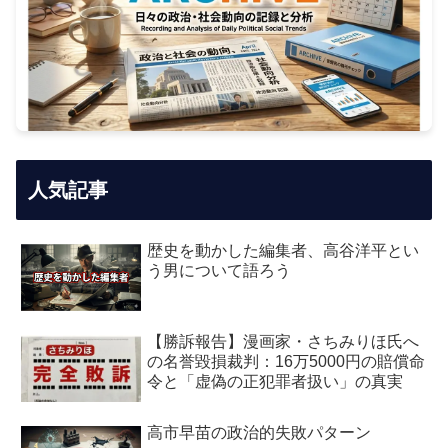
人気記事
歴史を動かした編集者、高谷洋平とい
う男について語ろう
【勝訴報告】漫画家・さちみりほ氏へ
の名誉毀損裁判：16万5000円の賠償命
令と「虚偽の正犯罪者扱い」の真実
高市早苗の政治的失敗パターン