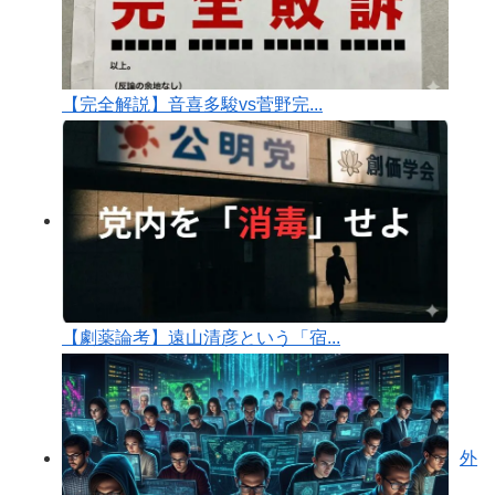
【完全解説】音喜多駿vs菅野完...
【劇薬論考】遠山清彦という「宿...
外