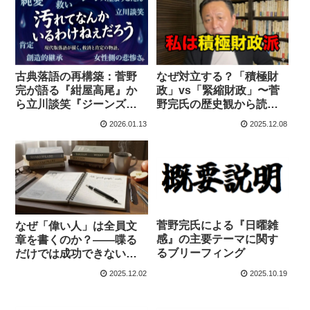
古典落語の再構築：菅野
なぜ対立する？「積極財
完が語る『紺屋高尾』か
政」vs「緊縮財政」〜菅
ら立川談笑『ジーンズ屋
野完氏の歴史観から読み
ようこたん』への昇華
解く根本的な違い〜
2026.01.13
2025.12.08
菅野完氏による『日曜雑
なぜ「偉い人」は全員文
感』の主要テーマに関す
章を書くのか？——喋る
るブリーフィング
だけでは成功できない、
現代社会の残酷なルール
2025.12.02
2025.10.19