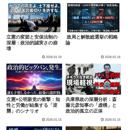
立憲の変節と安保法制の
政局と解散総選挙の戦略
深層：政治的誠実さの崩
論
壊
2026.01.19
2026.01.16
立憲×公明新党の衝撃：知
兵庫県政の深層分析：斎
性と労働が結集する「逆
藤元彦知事の「虚構」と
襲」のシナリオ
政治的孤立の正体
2026.01.15
2026.01.15