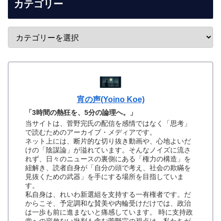
カテゴリー
宵の声(Yoino Koe)
「3時間の熱狂を、5分の論理へ。」
当サイトは、菅野完氏の配信を感情ではなく「思考」
で読むためのアーカイブ・メディアです。
ネット上には、断片的な切り抜き動画や、心地よいだ
けの「陰謀論」が溢れています。そんなノイズに流さ
れず、日々のニュースの裏側にある「権力の構造」を
紐解き、読者自身が「自分の頭で考え、社会の欺瞞を
見抜くための武器」を手にする場所を目指していま
す。
私自身は、れいわ新選組を支持する一有権者です。だ
からこそ、予定調和な賛美や内輪受けだけでは、政治
は一歩も前に進まないと痛感しています。 時に支持政