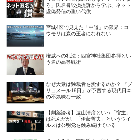
ろ」氏名誉毀損提訴から学ぶ、ネット
虚偽発信の重い代償
宮城4区で見えた「中道」の限界：コ
ウモリは森の王者になれない
権威への礼法：四宮神社集団参拝とい
う名の高等戦術
なぜ大衆は独裁者を愛するのか？ 『ブ
リュメール18日』が予言する現代日本
の不気味な一致
【劇薬論考】遠山清彦という「宿主」
は死んだが、「伊藤哲夫」というウイ
ルスは公明党を蝕み続けている