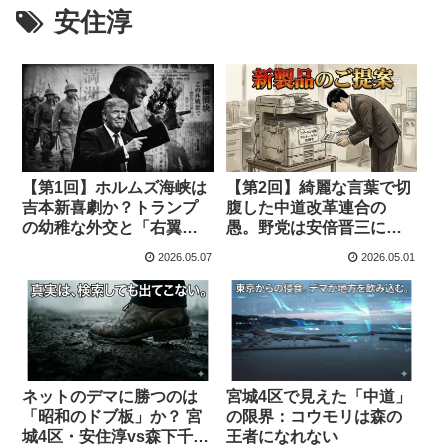
安住淳
【第1回】ホルムズ海峡は
【第2回】綺麗な言葉で切
吉本新喜劇か？トランプ
腹した中道改革連合の
の幼稚な外交と「右翼は
愚。野党は安倍晋三に学
戦争に弱い」という歴史
ぶ「悪口だけで政権を奪
2026.05.07
2026.05.01
の鉄則
う」究極の選挙戦術を直
視せよ
ネットのデマに勝つのは
宮城4区で見えた「中道」
「昭和のドブ板」か？ 宮
の限界：コウモリは森の
城4区・安住淳vs森下千里
王者になれない