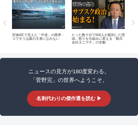
ほ
宮城4区で見えた「中道」の限界：
たった数十分で500人が殺到した理
【
0円
コウモリは森の王者になれない
由。怒りを仕組みに変える「株式
く
扱
会社タニマチ」の全貌
ぶ
ニュースの見方が180度変わる。
「菅野完」の世界へようこそ。
名刺代わりの傑作選を読む ▶