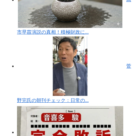
市早苗演説の真相！積極財政に...
菅
野完氏の朝刊チェック：日常の...