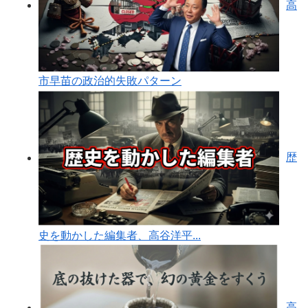
高
市早苗の政治的失敗パターン
歴
史を動かした編集者、高谷洋平...
高