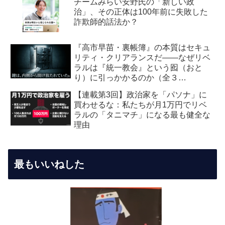
チームみらい安野氏の「新しい政
治」、その正体は100年前に失敗した
詐欺師的話法か？
『高市早苗・裏帳簿』の本質はセキュ
リティ・クリアランスだ――なぜリベ
ラルは『統一教会』という囮（おと
り）に引っかかるのか（全３
回） 【第2回】安全保障・メデ
【連載第3回】政治家を「パソナ」に
ィア編：虚飾の愛国者
買わせるな：私たちが月1万円でリベ
ラルの「タニマチ」になる最も健全な
理由
最もいいねした