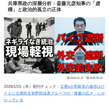
兵庫県政の深層分析：斎藤元彦知事の「虚
構」と政治的孤立の正体
2026.01.15
2026.05.09
2026/1/15（木）朝刊チェック：
立憲x公明新党の成否はひ
とえに立憲民主党野田佳彦グループの「度量の広さ」にか
かっている