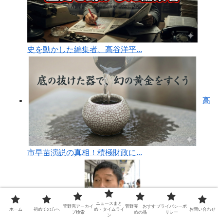
史を動かした編集者、高谷洋平...
高
市早苗演説の真相！積極財政に...
ニュースまと
菅
菅野完アーカイ
菅野完 おすす
プライバシーポ
ホーム
初めての方へ
め・タイムライ
お問い合わせ
ブ検索
めの品
リシー
ン