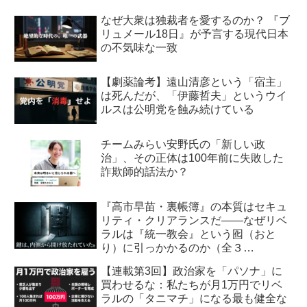
なぜ大衆は独裁者を愛するのか？ 『ブ
リュメール18日』が予言する現代日本
の不気味な一致
【劇薬論考】遠山清彦という「宿主」
は死んだが、「伊藤哲夫」というウイ
ルスは公明党を蝕み続けている
チームみらい安野氏の「新しい政
治」、その正体は100年前に失敗した
詐欺師的話法か？
『高市早苗・裏帳簿』の本質はセキュ
リティ・クリアランスだ――なぜリベ
ラルは『統一教会』という囮（おと
り）に引っかかるのか（全３
回） 【第2回】安全保障・メデ
【連載第3回】政治家を「パソナ」に
ィア編：虚飾の愛国者
買わせるな：私たちが月1万円でリベ
ラルの「タニマチ」になる最も健全な