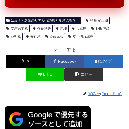
1.政治・選挙のリアル（議席と制度の数学）
渡海 紀三朗
立憲民主党
斉藤鉄夫
沖縄
兵庫県
野田佳彦
公明党
安住淳
斎藤元彦
立ち切れ線香
シェアする
X
Facebook
はてブ
LINE
コピー
宵の声(Yoino Koe)