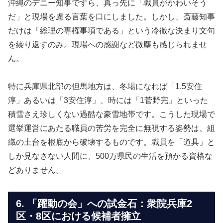
沖縄のデニー知事ですら、真っ先に「職員がかわいそう
だ」と現場を慮る言葉を口にしました。しかし、斎藤知事
だけは「総理の専権事項である」という冷徹な決まり文句
を繰り返すのみ。現場への感謝など微塵も感じられませ
ん。
特に兵庫県北部の但馬地方は、冬場になれば「1.5安住
淳」あるいは「3安住淳」、時には「1菅野完」といった
積雪さえ珍しくない過酷な豪雪地帯です。こうした現場で
選挙運営にあたる職員の苦労を完全に無視する姿勢は、組
織の土台を根底から破壊するものです。職員を「道具」と
しか見なさない人間に、500万県民の生活を預かる資格な
どありません。
6. 「躍動の会」への試金石：衆院兵庫2
区・8区における候補者擁立