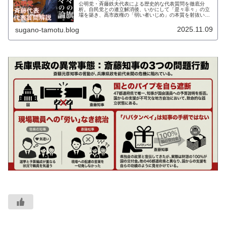
公明党・斉藤鉄夫代表による歴史的な代表質問を徹底分
析。自民党との連立解消後、いかにして「是々非々」の立
場を築き、高市政権の「弱い者いじめ」の本質を射抜いた
のか。野田佳彦氏との比較や「人間中心主義」の論理な
ど、野党戦略の極意を解き明かします。
2025.11.09
sugano-tamotu.blog