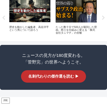
歴史を動かした編集者、高谷洋平
たった数十分で500人が殺到した理
高
という男について語ろう
由。怒りを仕組みに変える「株式
会社タニマチ」の全貌
ニュースの見方が180度変わる。
「菅野完」の世界へようこそ。
名刺代わりの傑作選を読む ▶
PR