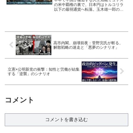
の米中覇権の裏で、日本円はトルコリラ
以下の最弱通貨へ転落。玉木雄一郎の連
合3割発言の嘘や、週刊文春発売直前の火
曜日に疑惑を断言した高市早苗など、下
部構造から逃避する日本政治の絶望的な
無能さを徹底解剖する。
高市内閣、崩壊前夜：菅野完氏が斬る、
解散戦略の迷走と「悪夢のシナリオ」
立憲×公明新党の衝撃：知性と労働が結集
する「逆襲」のシナリオ
コメント
コメントを書き込む