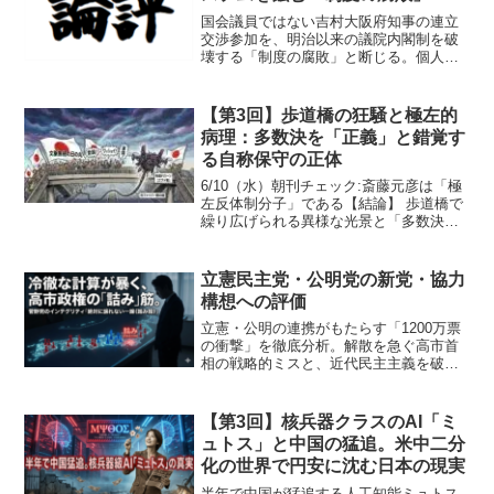
国会議員ではない吉村大阪府知事の連立
交渉参加を、明治以来の議院内閣制を破
壊する「制度の腐敗」と断じる。個人の
汚職とは異なるシステムの崩壊、そして
英米の伝統に学ぶ議会の神聖性から、現
代日本政治の正当性（レジティマシー）
【第3回】歩道橋の狂騒と極左的
の危機を浮き彫りにする論考です。
病理：多数決を「正義」と錯覚す
る自称保守の正体
6/10（水）朝刊チェック:斎藤元彦は「極
左反体制分子」である【結論】 歩道橋で
繰り広げられる異様な光景と「多数決至
上主義」の暴走は、法の支配を無視した
極左的な革命思想そのものであり、現代
のハイテクに依存した政治システムの脆
立憲民主党・公明党の新党・協力
弱性を痛烈に露呈...
構想への評価
立憲・公明の連携がもたらす「1200万票
の衝撃」を徹底分析。解散を急ぐ高市首
相の戦略的ミスと、近代民主主義を破壊
する山本太郎氏のポピュリズムを断罪し
ます。数理的絶望と政治的インテグリテ
ィの欠如を暴く、2026年政局の核心に迫
【第3回】核兵器クラスのAI「ミ
るレポート。
ュトス」と中国の猛追。米中二分
化の世界で円安に沈む日本の現実
半年で中国が猛追する人工知能ミュトス