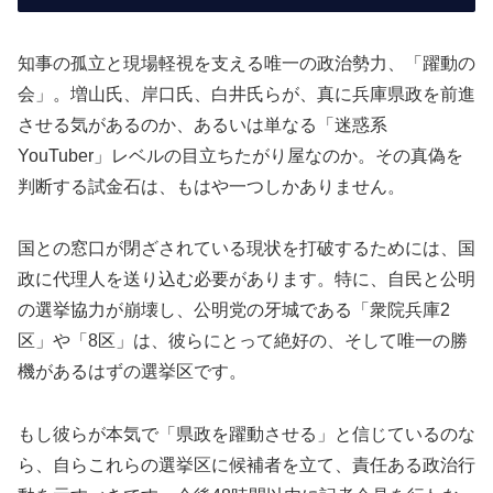
知事の孤立と現場軽視を支える唯一の政治勢力、「躍動の
会」。増山氏、岸口氏、白井氏らが、真に兵庫県政を前進
させる気があるのか、あるいは単なる「迷惑系
YouTuber」レベルの目立ちたがり屋なのか。その真偽を
判断する試金石は、もはや一つしかありません。
国との窓口が閉ざされている現状を打破するためには、国
政に代理人を送り込む必要があります。特に、自民と公明
の選挙協力が崩壊し、公明党の牙城である「衆院兵庫2
区」や「8区」は、彼らにとって絶好の、そして唯一の勝
機があるはずの選挙区です。
もし彼らが本気で「県政を躍動させる」と信じているのな
ら、自らこれらの選挙区に候補者を立て、責任ある政治行