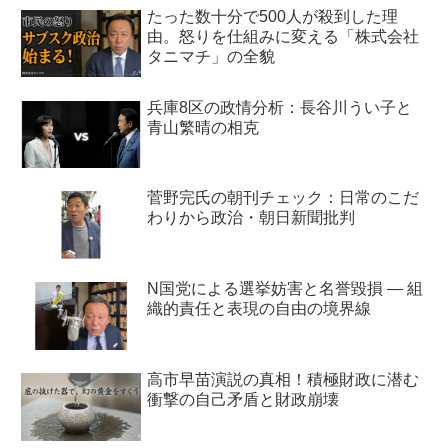
たった数十分で500人が殺到した理
由。怒りを仕組みに変える「株式会社
タニマチ」の全貌
兵庫8区の政情分析：長谷川うい子と
青山繁晴の相克
菅野完氏の朝刊チェック：日常のこだ
わりから政治・朝日新聞批判
N国党による選挙妨害と名誉毀損 ― 組
織的責任と表現の自由の境界線
高市早苗演説の真相！積極財政に潜む
衝撃の自己矛盾と財政崩壊