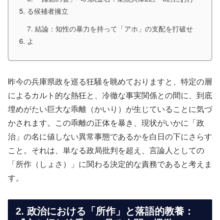
る候補者擁立
7. 結論：知性の暴力を持って「アホ」の支配を打破せ
よ
昨今の兵庫県政を巡る狂騒を眺めておりますと、特定の層
によるカルト的な熱狂と、冷徹な事実関係との間に、到底
埋めがたい巨大な乖離（かいり）が生じていることに気づ
かされます。この乖離の正体を暴き、現状がいかに「政
治」の名に値しない異常事態であるかを白日の下にさらす
こと。それは、単なる政局批判を超え、言論人としての
「所作（しょさ）」に関わる決定的な責務であると考えま
す。
2. 政治における「所作」と落語的教養：