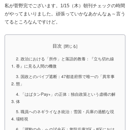
私が菅野完でございます。1/15（木）朝刊チェックの時間
がやってまいりました。頑張っていかなあかんなぁ～言う
てるところなんですけど。
目次
2. 政治における「所作」と落語的教養：『立ち切れ線
香』に見る人間の機微
3. 国政とのパイプ遮断：47都道府県で唯一の「異常事
態」
4. 「はばタンPay+」の正体：独自政策という虚構の解
体
5. 職員へのネギライなき統治：雪国・兵庫の過酷な現
場軽視
6. 「躍動の会」への試金石：衆院兵庫2区・8区におけ