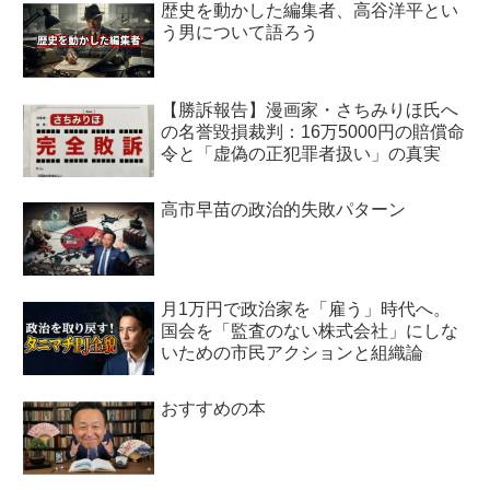
歴史を動かした編集者、高谷洋平とい
う男について語ろう
【勝訴報告】漫画家・さちみりほ氏へ
の名誉毀損裁判：16万5000円の賠償命
令と「虚偽の正犯罪者扱い」の真実
高市早苗の政治的失敗パターン
月1万円で政治家を「雇う」時代へ。
国会を「監査のない株式会社」にしな
いための市民アクションと組織論
おすすめの本