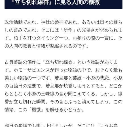
『立ち切れ線香』に見る人間の機微
政治活動であれ、神社の参拝であれ、あるいは日々の暮ら
しの営みであれ、そこには「所作」の完璧さが求められま
す。柏手を打つタイミング一つ、お参りの際の一言に、そ
の人間の教養と情緒が凝縮されるのです。
古典落語の傑作に『立ち切れ線香』という物語がありま
す。ホモ・サピエンスが作った物語の中で、おそらく最も
美しい物語の一つです。若旦那と芸妓・小糸の悲恋。小糸
の百箇日の法要で、若旦那が焼香しようとすると、どこか
らともなく小糸の三味線の音が聞こえてくる。しかし、線
香が立ち切れた瞬間、その音もふっと消えてしまう。この
情緒、この「機微」を解せるかどうか。
昨日の参拝でも申し上げましたが、そこには「ようお参