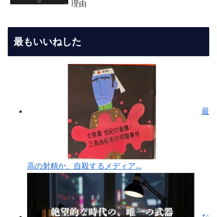
理由
最もいいねした
最
高の射精か、自殺するメディア...
な