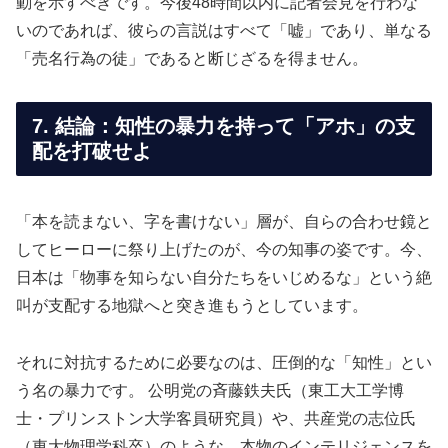
動を示すべきです。今後48時間以内に記者会見を行わな
いのであれば、彼らの言説はすべて「嘘」であり、単なる
「売名行為の徒」であると断じざるを得ません。
7. 結論：知性の暴力を持って「アホ」の支
配を打破せよ
「本を読まない、字を書けない」層が、自らの合わせ鏡と
してヒーローに祭り上げたのが、今の知事の姿です。今、
日本は「物事を知らない自分たちをいじめるな」という絶
叫が支配する地獄へと突き進もうとしています。
それに対抗するために必要なのは、圧倒的な「知性」とい
う名の暴力です。 公明党の斉藤鉄夫氏（東工大工学博
士・プリンストン大学客員研究員）や、共産党の志位氏
（東大物理学科卒）のような、本物のインテリジェンスを