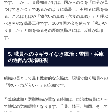
です。しかし、斎藤知事だけは、国からの金を「自分が見
つけてきた金」であるかのように偽装し、有権者に恩を売
る。これはもはや「物乞いの真似（乞食の真似）」と呼ぶ
べき卑劣な偽装工作です。100％国の金を使って「私がや
りました」と顔を売るその厚顔無恥さには、反吐が出ま
す。
5. 職員へのネギライなき統治：雪国・兵庫
の過酷な現場軽視
組織の長として最も致命的な欠陥は、現場で働く職員への
「労い（ねぎらい）」の欠如です。
予算編成期と選挙準備が重なる時期は、自治体職員にとっ
て地獄の労働環境となります。千葉、埼玉、福岡、そして