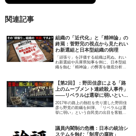
関連記事
組織の「近代化」と「精神論」の
終焉：菅野完の視点から見たれい
わ新選組と日本型組織の病理
「頑張り」を評価する組織は死ぬ。れい
わ新選組や兵庫県知事を例に、日本型組
織を蝕む「精神論」の弊害を徹底分析。
「無能な働き者」がいかに組織を腐敗さ
せるか。熱意ではなく冷徹なシステムこ
そが必要だと説く、組織論の最終結論。
【第2回】：野田佳彦による「路
上のムーブメント連続殺人事件」
――リベラルは選挙に弱いという
大嘘を暴く
2017年の路上の熱狂を売り渡した野田佳
彦ら野党の欺瞞を糾弾。「リベラルは選
挙に弱い」という自民党の出目を客観的
データで粉砕し、1100人が集う月額1万円
の政治実験「一般社団法人 タニマチ」の
逆襲を菅野完が宣言する。
議員内閣制の危機：日本の統治シ
ステムを蝕む「制度の腐敗」