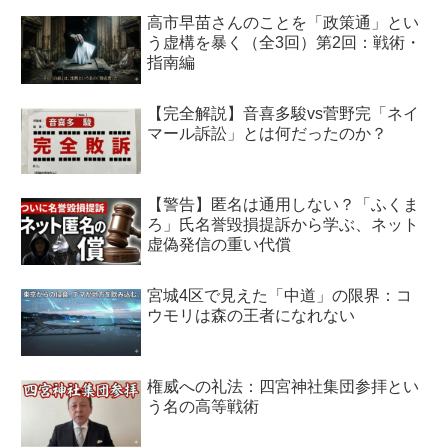
高市早苗さんのことを「政策通」とい
う虚構を暴く（全3回）第2回：戦術・
指南編
【完全解説】音喜多駿vs菅野完「ネイ
マール訴訟」とは何だったのか？
【警告】匿名は通用しない？「ふくま
ろ」氏名誉毀損提訴から学ぶ、ネット
虚偽発信の重い代償
宮城4区で見えた「中道」の限界：コ
ウモリは森の王者になれない
権威への礼法：四宮神社集団参拝とい
う名の高等戦術