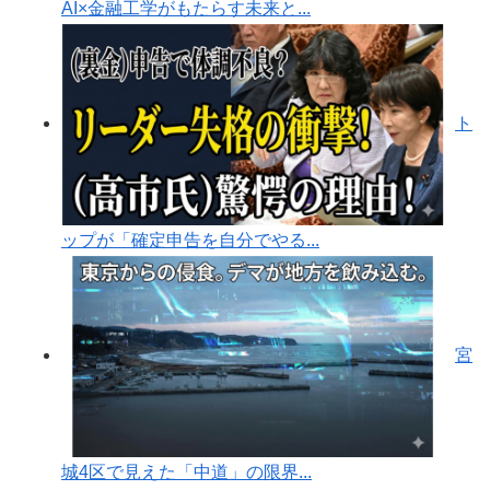
AI×金融工学がもたらす未来と...
ト
ップが「確定申告を自分でやる...
宮
城4区で見えた「中道」の限界...