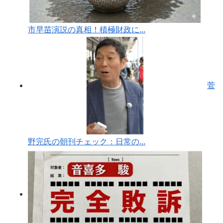
市早苗演説の真相！積極財政に...
菅
野完氏の朝刊チェック：日常の...