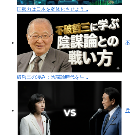
国勢力は日本を弱体化させよう...
不
破哲三の凄み：陰謀論時代を生...
兵