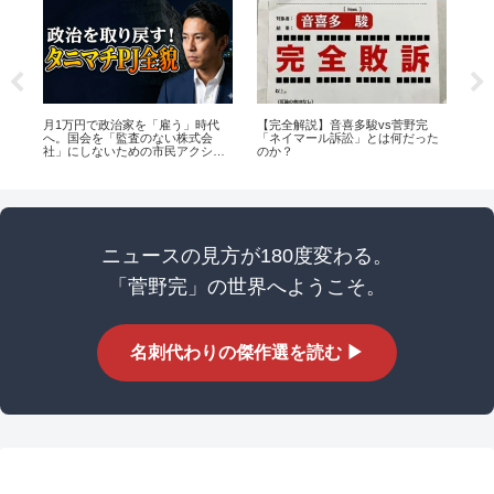
損
月1万円で政治家を「雇う」時代
【完全解説】音喜多駿vs菅野完
【
境界
へ。国会を「監査のない株式会
「ネイマール訴訟」とは何だった
主
社」にしないための市民アクショ
のか？
い
ンと組織論
て
ニュースの見方が180度変わる。
「菅野完」の世界へようこそ。
名刺代わりの傑作選を読む ▶