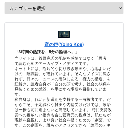
宵の声(Yoino Koe)
「3時間の熱狂を、5分の論理へ。」
当サイトは、菅野完氏の配信を感情ではなく「思考」
で読むためのアーカイブ・メディアです。
ネット上には、断片的な切り抜き動画や、心地よいだ
けの「陰謀論」が溢れています。そんなノイズに流さ
れず、日々のニュースの裏側にある「権力の構造」を
紐解き、読者自身が「自分の頭で考え、社会の欺瞞を
見抜くための武器」を手にする場所を目指していま
す。
私自身は、れいわ新選組を支持する一有権者です。だ
からこそ、予定調和な賛美や内輪受けだけでは、政治
は一歩も前に進まないと痛感しています。 時に支持政
党への容赦ない批判も含む菅野完の視点は、私たちが
現状を直視し、より良い社会を描くための「劇薬」で
す。この劇薬を、誰もがアクセスできる「論理のテキ