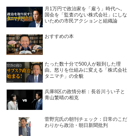
月1万円で政治家を「雇う」時代へ。
国会を「監査のない株式会社」にしな
いための市民アクションと組織論
おすすめの本
たった数十分で500人が殺到した理
由。怒りを仕組みに変える「株式会社
タニマチ」の全貌
兵庫8区の政情分析：長谷川うい子と
青山繁晴の相克
菅野完氏の朝刊チェック：日常のこだ
わりから政治・朝日新聞批判