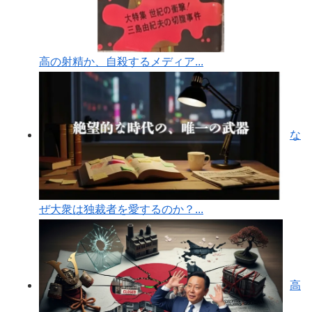
高の射精か、自殺するメディア...
な
ぜ大衆は独裁者を愛するのか？...
高