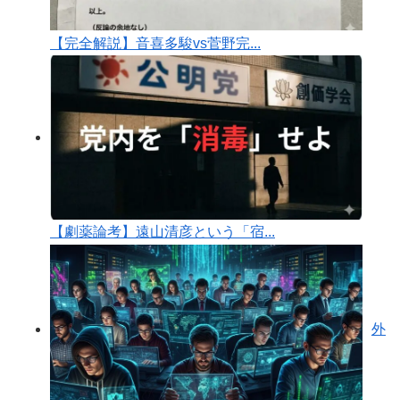
【完全解説】音喜多駿vs菅野完...
【劇薬論考】遠山清彦という「宿...
外