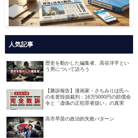
人気記事
歴史を動かした編集者、高谷洋平とい
う男について語ろう
【勝訴報告】漫画家・さちみりほ氏へ
の名誉毀損裁判：16万5000円の賠償命
令と「虚偽の正犯罪者扱い」の真実
高市早苗の政治的失敗パターン