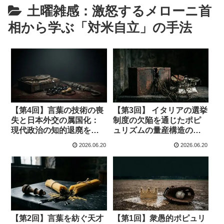
土曜雑感：激怒するメローニ首
相から学ぶ「対米自立」の手法
【第4回】言葉の技術の喪
【第3回】 イタリアの選挙
失と日本外交の属国化：
制度の欠陥を通じたポピ
現代政治の知的退廃を撃
ュリズムの量産構造の解
つ
剖
2026.06.20
2026.06.20
【第2回】言葉を紡ぐ天才
【第1回】衆愚的ポピュリ