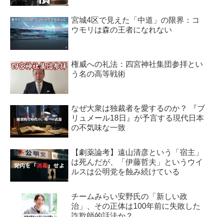
宮城4区で見えた「中道」の限界：コ
ウモリは森の王者になれない
権威への礼法：四宮神社集団参拝とい
う名の高等戦術
なぜ大衆は独裁者を愛するのか？ 『ブ
リュメール18日』が予言する現代日本
の不気味な一致
【劇薬論考】遠山清彦という「宿主」
は死んだが、「伊藤哲夫」というウイ
ルスは公明党を蝕み続けている
チームみらい安野氏の「新しい政
治」、その正体は100年前に失敗した
詐欺師的話法か？