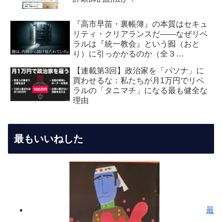
『高市早苗・裏帳簿』の本質はセキュ
リティ・クリアランスだ――なぜリベ
ラルは『統一教会』という囮（おと
り）に引っかかるのか（全３
回） 【第2回】安全保障・メデ
【連載第3回】政治家を「パソナ」に
ィア編：虚飾の愛国者
買わせるな：私たちが月1万円でリベ
ラルの「タニマチ」になる最も健全な
理由
最もいいねした
最