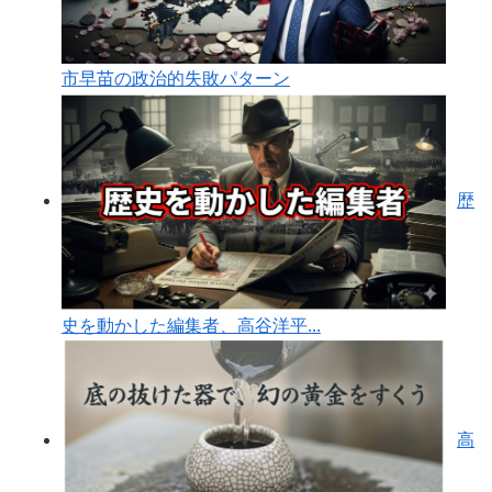
市早苗の政治的失敗パターン
歴
史を動かした編集者、高谷洋平...
高