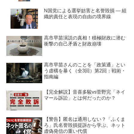
N国党による選挙妨害と名誉毀損 ― 組
織的責任と表現の自由の境界線
高市早苗演説の真相！積極財政に潜む
衝撃の自己矛盾と財政崩壊
高市早苗さんのことを「政策通」とい
う虚構を暴く（全3回）第2回：戦術・
指南編
【完全解説】音喜多駿vs菅野完「ネイ
マール訴訟」とは何だったのか？
【警告】匿名は通用しない？「ふくま
ろ」氏名誉毀損提訴から学ぶ、ネット
虚偽発信の重い代償