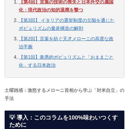
【第4回】言葉の技術の喪失と日本外交の属国
化：現代政治の知的退廃を撃つ
【第3回】 イタリアの選挙制度の欠陥を通じた
ポピュリズムの量産構造の解剖
【第2回】言葉を紡ぐ天才メローニの高度な政
治手腕
【第1回】衆愚的ポピュリズムと「おままごと
化」する日本政治
土曜雑感：激怒するメローニ首相から学ぶ「対米自立」の
手法
💡 導入：このコラムを100%味わいつくす
ために