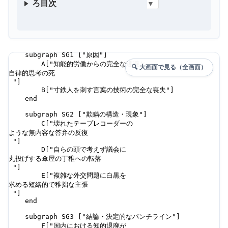
ろ目次
▼
🔍 大画面で見る（全画面）