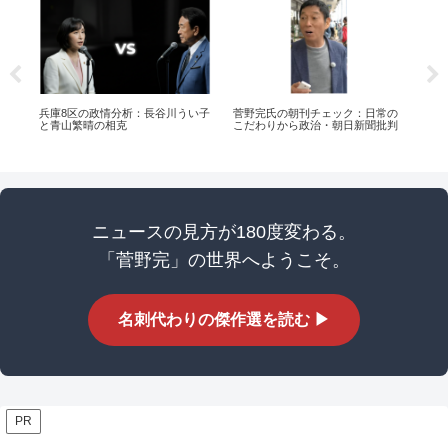
平
兵庫8区の政情分析：長谷川うい子
菅野完氏の朝刊チェック：日常の
高
と青山繁晴の相克
こだわりから政治・朝日新聞批判
ニュースの見方が180度変わる。
「菅野完」の世界へようこそ。
名刺代わりの傑作選を読む ▶
PR