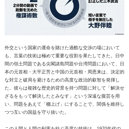
外交という国家の運命を賭けた過酷な交渉の場において
も、言葉の技術は極めて重要な役割を果たしてきた。日中
間の領土問題である尖閣諸島問題や台湾問題において、日
本の元首相・大平正芳と中国の元首相・周恩来は、決定的
な対立と破局を避けるための高度な政治的叡智を発揮し
た。彼らは複雑な歴史的背景を持つ問題に対して「解決せ
ざるをもって解決したとみなす」という深遠な腹芸を用
い、問題をあえて「棚上げ」にすることで、関係を維持し
つつ互いの国益を守り抜いた。
この人間と人間の利害を紡ぐ高度な技術は、1970年代の