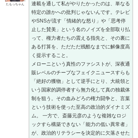
連載を通して私がやりたかったのは、単なる
たもっちゃん
特定の誰かへの批判じゃないんです。テレビ
やSNSが流す「情緒的な怒り」や「思考停
止した賛美」という名のノイズを全部取り払
って、権力者たちの震える指先と、その裏に
ある打算を、ただただ残酷なまでに解像度高
く提示すること。
メローニという真性のファシストが、深夜通
販レベルのチープなフェイクニュースすらも
「絶好の獲物」として逆手にとり、大統領と
いう国家的調停者すら無力化して真の独裁体
制を狙う。その血みどろの権力闘争と、言葉
という技術を使った至高の政治的ダイナミズ
ム。 一方で、斎藤元彦のような複雑なロジ
ックすら構築できない「能力の低い異常者」
が、政治的リテラシーを決定的に欠落させた