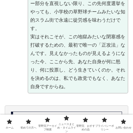
ー部分を直視しない限り、この先何度選挙を
やっても、小学校の草野球チームみたいな知
的スラム街で永遠に徒労感を味わうだけで
す。
実はそれこそが、この地獄みたいな閉塞感を
打破するための、最初で唯一の「正攻法」な
んです。見えなかったものが見えるようにな
った今、ここから先、あなた自身が何に怒
り、何に投票し、どう生きていくのか。それ
を決めるのは、私でも政党でもなく、あなた
自身ですからね。
このシリーズの記事一覧
ニュースまと
菅野完アーカイ
菅野完 おすす
プライバシーポ
ホーム
初めての方へ
め・タイムライ
お問い合わせ
ブ検索
めの品
リシー
ン