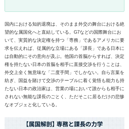
国内における知的退廃は、そのまま外交の舞台における絶
望的な属国化へと直結している。G7などの国際舞台にお
いて、実質的な決定権を持つ「専務」であるアメリカに要
求を伝えれば、従属的な立場にある「課長」である日本に
は自動的にその意向が及ぶ。他国の首脳からすれば、決定
権を持たない日本の首脳を相手に直接交渉を行うことは、
外交上全く無意味な「二度手間」でしかない。自ら言葉を
紡ぎ、国益を賭けて交渉のテーブルに着く覚悟も能力も持
たない日本の政治家は、営業の場において誰からも相手に
されない無能な課長のごとく、ただそこに居るだけの悲惨
なオブジェと化している。