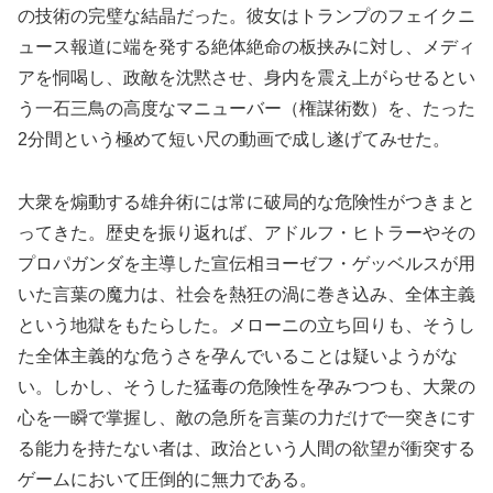
の技術の完璧な結晶だった。彼女はトランプのフェイクニ
ュース報道に端を発する絶体絶命の板挟みに対し、メディ
アを恫喝し、政敵を沈黙させ、身内を震え上がらせるとい
う一石三鳥の高度なマニューバー（権謀術数）を、たった
2分間という極めて短い尺の動画で成し遂げてみせた。
大衆を煽動する雄弁術には常に破局的な危険性がつきまと
ってきた。歴史を振り返れば、アドルフ・ヒトラーやその
プロパガンダを主導した宣伝相ヨーゼフ・ゲッベルスが用
いた言葉の魔力は、社会を熱狂の渦に巻き込み、全体主義
という地獄をもたらした。メローニの立ち回りも、そうし
た全体主義的な危うさを孕んでいることは疑いようがな
い。しかし、そうした猛毒の危険性を孕みつつも、大衆の
心を一瞬で掌握し、敵の急所を言葉の力だけで一突きにす
る能力を持たない者は、政治という人間の欲望が衝突する
ゲームにおいて圧倒的に無力である。