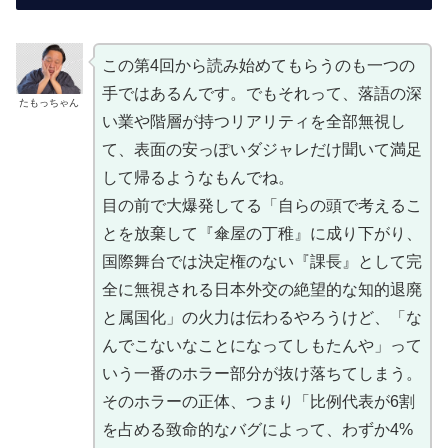
この第4回から読み始めてもらうのも一つの
手ではあるんです。でもそれって、落語の深
たもっちゃん
い業や階層が持つリアリティを全部無視し
て、表面の安っぽいダジャレだけ聞いて満足
して帰るようなもんでね。
目の前で大爆発してる「自らの頭で考えるこ
とを放棄して『傘屋の丁稚』に成り下がり、
国際舞台では決定権のない『課長』として完
全に無視される日本外交の絶望的な知的退廃
と属国化」の火力は伝わるやろうけど、「な
んでこないなことになってしもたんや」って
いう一番のホラー部分が抜け落ちてしまう。
そのホラーの正体、つまり「比例代表が6割
を占める致命的なバグによって、わずか4%