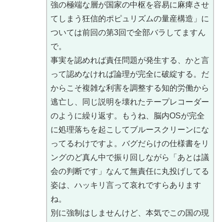
強の極端な層が国家の中枢を容易に麻痺させ
てしまう狂信的ポピュリズムの量産構造」に
ついては前回の第3回で全部バラしてますん
で。
事実を認めれば責任問題が発生する、かと言
って認めなければ論理が完全に破綻する。だ
からこそ複雑な利害を調整する知的労働から
逃亡し、同じ説明を壊れたテープレコーダー
のように繰り返す。もうね、脳内OSが完全
に処理落ちを起こしてブルースクリーンにな
ってるわけですよ。バグだらけの仕様書をリ
ングのど真ん中で振り回しながら「あとは議
会の判断です」なんて無責任に丸投げしてる
姿は、ハッキリ言って哀れですらあります
ね。
別に強制はしませんけど、本気でこの国の現