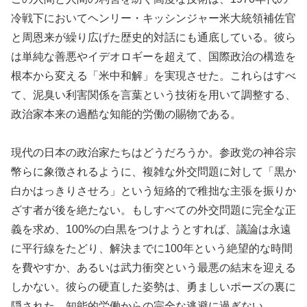
冷戦下においてヘンリー・キッシンジャー米大統領補佐官
と周恩来が繰り広げた歴史的対話にも通底している。彼ら
は単純な善悪やイデオロギーを超えて、国際政治の構造を
根本から変える「米中和解」を実現させた。これらはすべ
て、泥臭い利害関係を言葉という技術を用いて調整する、
政治家本来の過酷な知能的労働の賜物である。
現代の日本の政治家たちはどうだろうか。参政党の神谷宗
幣らに象徴されるように、複雑な外交問題に対して「黒か
白かはっきりさせろ」という短絡的で稚拙な主張を振りか
ざす者が後を絶たない。もしすべての外交問題に完全な正
義を求め、100%の白黒をつけようとすれば、議論は永遠
に平行線をたどり、解決までに100年という絶望的な時間
を費やすか、あるいは武力衝突という最悪の結末を迎える
しかない。彼らの硬直した姿勢は、勇ましいポーズの裏に
隠された、知能的労働からの完全な逃避に過ぎない。