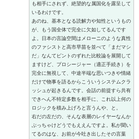
も相手にされず、絶望的な属国化を露呈して
いるわけです。
あのね、基本となる読解力や知性というもの
が、もう国全体で完全に欠如してるんです
よ。日本の言論空間はメローニのような真性
のファシストと高市早苗を並べて「まだマシ
だ」なんてピントのずれた比較論を展開して
ますけど、プロシージャー（適正手続き）を
完全に無視して、中途半端な思いつきや情緒
だけで物事を語るからこういうシステムクラ
ッシュが起きるんです。会話の前提すら共有
できへん不特定多数を相手に、これ以上何の
ロジックを積み上げろと言うんや、と。
右だの左だの、そんな表層のレイヤーなんか
ぶっちゃけどうでもええんですよ。私が聞い
てるのはな、お前が今吐き出したその言葉