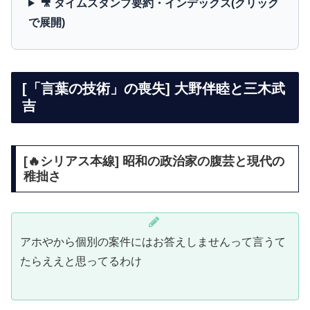
🎥 タイムスタンプ要約・インデックス(クリック
で展開)
[「言葉の技術」の喪失] 大野伴睦と三木武
吉
[🔥シリアス本線] 昭和の政治家の腹芸と現代の
稚拙さ
アホやから個別の案件にはお答えしませんって言うて
たらええと思ってるわけ