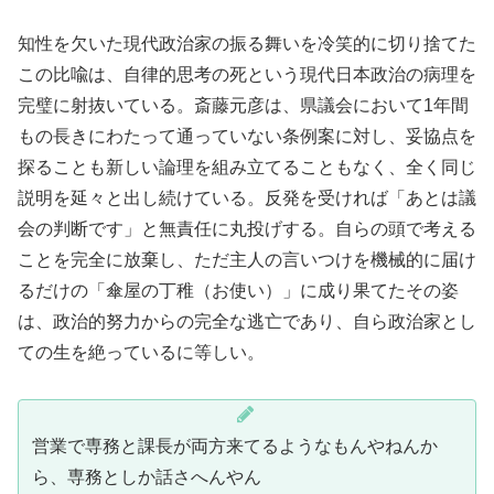
知性を欠いた現代政治家の振る舞いを冷笑的に切り捨てた
この比喩は、自律的思考の死という現代日本政治の病理を
完璧に射抜いている。斎藤元彦は、県議会において1年間
もの長きにわたって通っていない条例案に対し、妥協点を
探ることも新しい論理を組み立てることもなく、全く同じ
説明を延々と出し続けている。反発を受ければ「あとは議
会の判断です」と無責任に丸投げする。自らの頭で考える
ことを完全に放棄し、ただ主人の言いつけを機械的に届け
るだけの「傘屋の丁稚（お使い）」に成り果てたその姿
は、政治的努力からの完全な逃亡であり、自ら政治家とし
ての生を絶っているに等しい。
営業で専務と課長が両方来てるようなもんやねんか
ら、専務としか話さへんやん