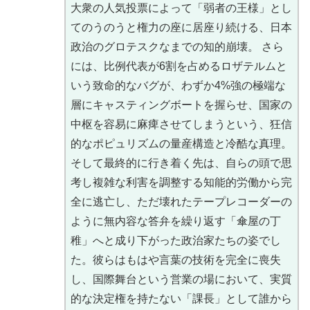
大衆の人気投票によって「弱者の王様」とし
てのうのうと権力の座に居座り続ける、日本
政治のグロテスクなまでの知的崩壊。 さら
には、比例代表が6割を占めるロザテルムと
いう致命的なバグが、わずか4%強の極端な
層にキャスティングボートを握らせ、国家の
中枢を容易に麻痺させてしまうという、狂信
的なポピュリズムの量産構造と冷酷な真理。
そして最終的に行き着く先は、自らの頭で思
考し複雑な利害を調整する知能的労働から完
全に逃亡し、ただ壊れたテープレコーダーの
ように無内容な答弁を繰り返す「傘屋の丁
稚」へと成り下がった政治家たちの姿でし
た。彼らはもはや言葉の技術を完全に喪失
し、国際舞台という営業の場において、実質
的な決定権を持たない「課長」として誰から