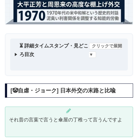
⏳ 詳細タイムスタンプ・見どこ
クリックで展開
ろ目次
▼
[🤡自虐・ジョーク] 日本外交の末路と比喩
それ昔の言葉で言うと傘屋の丁稚って言うんですよ