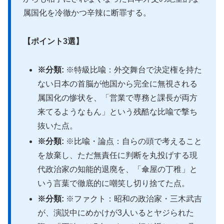
属国化を冷徹かつ辛辣に断罪する。
【ポイント3選】
※分類:
※特級比喩：外交舞台で決定権を持た
ない日本の首脳が他国から完全に無視される
属国化の惨状を、「営業で専務と課長が両方
来てるようなもん」という残酷な比喩で撃ち
抜いた点。
※分類:
※比喩・論点：自らの頭で考えること
を放棄し、ただ無責任に判断を丸投げする現
代政治家の知能的退廃を、「傘屋の丁稚」と
いう言葉で徹底的に嘲笑し切り捨てた点。
※分類:
※ファクト：昭和の政治家・三木武吉
が、演説中にめかけが3人いるとヤジられた