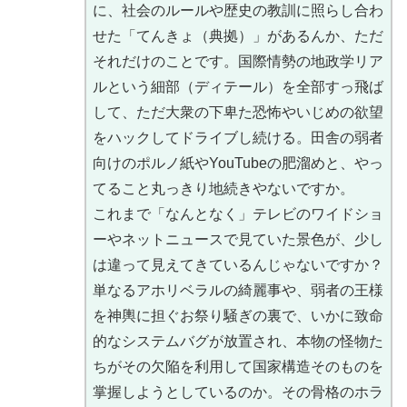
に、社会のルールや歴史の教訓に照らし合わ
せた「てんきょ（典拠）」があるんか、ただ
それだけのことです。国際情勢の地政学リア
ルという細部（ディテール）を全部すっ飛ば
して、ただ大衆の下卑た恐怖やいじめの欲望
をハックしてドライブし続ける。田舎の弱者
向けのポルノ紙やYouTubeの肥溜めと、やっ
てること丸っきり地続きやないですか。
これまで「なんとなく」テレビのワイドショ
ーやネットニュースで見ていた景色が、少し
は違って見えてきているんじゃないですか？
単なるアホリベラルの綺麗事や、弱者の王様
を神輿に担ぐお祭り騒ぎの裏で、いかに致命
的なシステムバグが放置され、本物の怪物た
ちがその欠陥を利用して国家構造そのものを
掌握しようとしているのか。その骨格のホラ