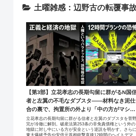
土曜雑感：辺野古の転覆事
【第3部】立花孝志の長期勾留に群がるN国
者と左翼の不毛なダブスタ――材料なき泥仕
合の裏で、拘置所の外より「中の方がマシ」
という人道的皮肉
立花孝志の長期勾留に群がる信者と左翼のダブスタを菅
完が冷徹に解剖。破産法第253条の非免責債権という外の
地獄に対し中にいる方が安全という逆説を明かす。さら
東大爆破予告や安倍元首相銃撃直後12時間のヘイトデマ