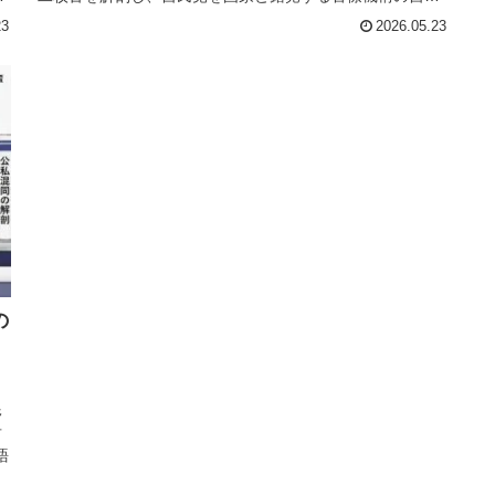
行為を暴く。
23
2026.05.23
の
野
盲
語