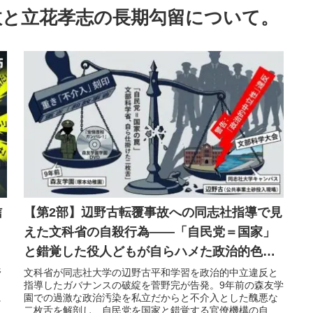
故と立花孝志の長期勾留について。
信
【第2部】辺野古転覆事故への同志社指導で見
えた文科省の自殺行為――「自民党＝国家」
と錯覚した役人どもが自らハメた政治的色彩
の罠
野
文科省が同志社大学の辺野古平和学習を政治的中立違反と
指導したガバナンスの破綻を菅野完が告発。9年前の森友学
に
園での過激な政治汚染を私立だからと不介入とした醜悪な
が
二枚舌を解剖し、自民党を国家と錯覚する官僚機構の自殺