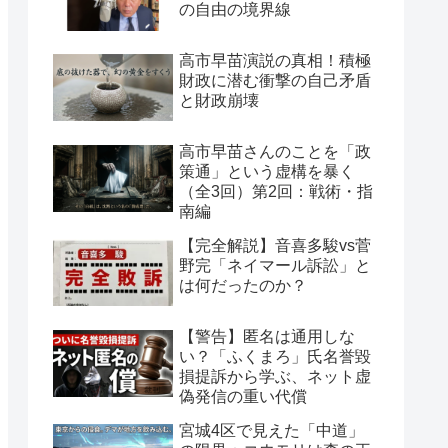
の自由の境界線
高市早苗演説の真相！積極
財政に潜む衝撃の自己矛盾
と財政崩壊
高市早苗さんのことを「政
策通」という虚構を暴く
（全3回）第2回：戦術・指
南編
【完全解説】音喜多駿vs菅
野完「ネイマール訴訟」と
は何だったのか？
【警告】匿名は通用しな
い？「ふくまろ」氏名誉毀
損提訴から学ぶ、ネット虚
偽発信の重い代償
宮城4区で見えた「中道」