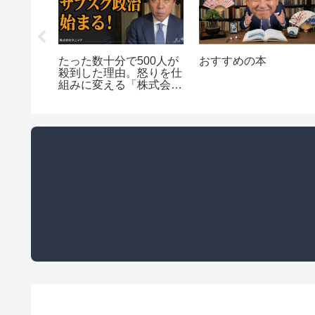
者を愛す
たった数十分で500人が
おすすめの本
リュメー
殺到した理由。怒りを仕
言する現
組みに変える「株式会社
な一致
タニマチ」の全貌