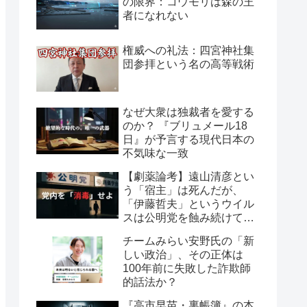
の限界：コウモリは森の王
者になれない
権威への礼法：四宮神社集
団参拝という名の高等戦術
なぜ大衆は独裁者を愛する
のか？ 『ブリュメール18
日』が予言する現代日本の
不気味な一致
【劇薬論考】遠山清彦とい
う「宿主」は死んだが、
「伊藤哲夫」というウイル
スは公明党を蝕み続けてい
る
チームみらい安野氏の「新
しい政治」、その正体は
100年前に失敗した詐欺師
的話法か？
『高市早苗・裏帳簿』の本