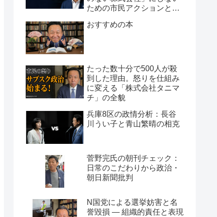
ための市民アクションと組
織論
おすすめの本
たった数十分で500人が殺
到した理由。怒りを仕組み
に変える「株式会社タニマ
チ」の全貌
兵庫8区の政情分析：長谷
川うい子と青山繁晴の相克
菅野完氏の朝刊チェック：
日常のこだわりから政治・
朝日新聞批判
N国党による選挙妨害と名
誉毀損 ― 組織的責任と表現