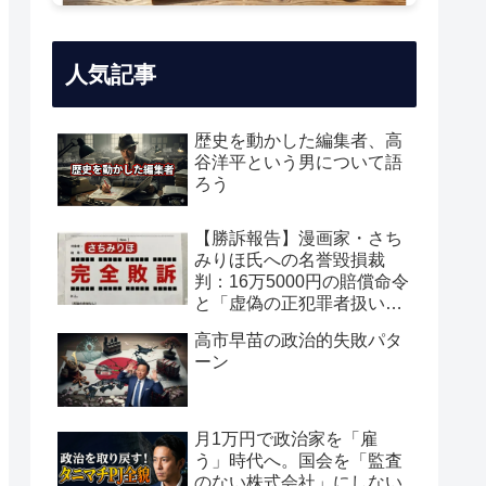
人気記事
歴史を動かした編集者、高
谷洋平という男について語
ろう
【勝訴報告】漫画家・さち
みりほ氏への名誉毀損裁
判：16万5000円の賠償命令
と「虚偽の正犯罪者扱い」
の真実
高市早苗の政治的失敗パタ
ーン
月1万円で政治家を「雇
う」時代へ。国会を「監査
のない株式会社」にしない