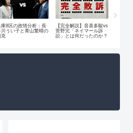
兵庫8区の政情分析：長
【完全解説】音喜多駿vs
高市早
谷川うい子と青山繁晴の
菅野完「ネイマール訴
ターン
相克
訟」とは何だったのか？