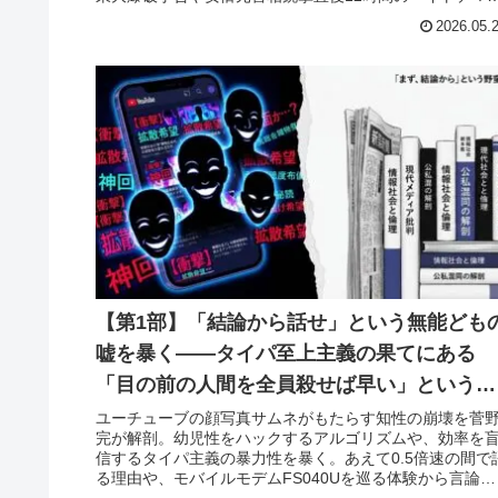
弱者を襲った実害を告発する。
2026.05.
【第1部】「結論から話せ」という無能ども
嘘を暴く――タイパ至上主義の果てにある
「目の前の人間を全員殺せば早い」という効
率の狂気
ユーチューブの顔写真サムネがもたらす知性の崩壊を菅
完が解剖。幼児性をハックするアルゴリズムや、効率を
信するタイパ主義の暴力性を暴く。あえて0.5倍速の間で
る理由や、モバイルモデムFS040Uを巡る体験から言論の
本質を問う。