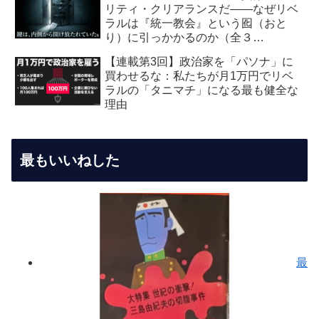
リティ・クリアランスだ――なぜリベ
ラルは『統一教会』という囮（おと
り）に引っかかるのか（全３
回） 【第2回】安全保障・メデ
【連載第3回】政治家を「パソナ」に
ィア編：虚飾の愛国者
買わせるな：私たちが月1万円でリベ
ラルの「タニマチ」になる最も健全な
理由
最もいいねした
最