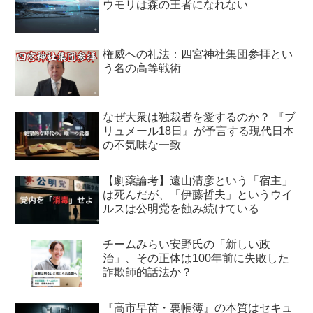
ウモリは森の王者になれない
権威への礼法：四宮神社集団参拝とい
う名の高等戦術
なぜ大衆は独裁者を愛するのか？ 『ブ
リュメール18日』が予言する現代日本
の不気味な一致
【劇薬論考】遠山清彦という「宿主」
は死んだが、「伊藤哲夫」というウイ
ルスは公明党を蝕み続けている
チームみらい安野氏の「新しい政
治」、その正体は100年前に失敗した
詐欺師的話法か？
『高市早苗・裏帳簿』の本質はセキュ