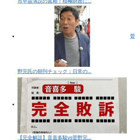
市早苗演説の真相！積極財政に...
菅
野完氏の朝刊チェック：日常の...
【完全解説】音喜多駿vs菅野完...