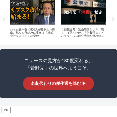
拝
たった数十分で500人が殺到した理
【劇薬論考】遠山清彦という「宿
N
由。怒りを仕組みに変える「株式
主」は死んだが、「伊藤哲夫」と
― 
会社タニマチ」の全貌
いうウイルスは公明党を蝕み続け
線
ている
ニュースの見方が180度変わる。
「菅野完」の世界へようこそ。
名刺代わりの傑作選を読む ▶
PR