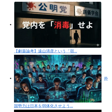
【劇薬論考】遠山清彦という「宿...
外
国勢力は日本を弱体化させよう...