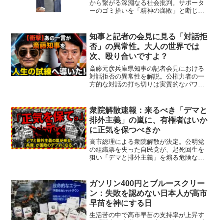
から繋がる深淵なる社会批判。サポータ
ーのゴミ拾いを「精神の腐敗」と断じ、
高市早苗首相の無知と朝日新聞のデフリ
ンピック報道の欺瞞を徹底的に糾弾す
る。偽善と権威を解体する痛快な論考。
知事と記者の会見に見る「対話拒
否」の異常性。大人の世界では
次、殴り合いですよ？
斎藤元彦兵庫県知事の記者会見における
対話拒否の異常性を解説。公権力者の一
方的な対話の打ち切りは実質的なパワハ
ラであり言葉の暴力です。落語の知恵を
交え、民主主義の根幹を守るためにメデ
ィアと社会が果たすべき権力監視の使命
衆院解散速報：来るべき「デマと
に迫ります。
排外主義」の嵐に、有権者はいか
に正気を保つべきか
高市総理による衆院解散が決定。公明党
の組織票を失った自民党が、起死回生を
狙い「デマと排外主義」を煽る危険な選
挙戦略の核心を突く。兵庫県知事選の狂
乱が国政に波及する中、有権者が理性を
保つための分析と政治データの裏側を専
ガソリン400円とブルースクリー
門家が徹底解説します。
ン：失敗を認めない日本人が高市
早苗を神にする日
生活苦の中で高市早苗の支持率が上昇す