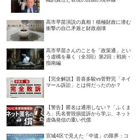
高市早苗演説の真相！積極財政に潜む
衝撃の自己矛盾と財政崩壊
高市早苗さんのことを「政策通」とい
う虚構を暴く（全3回）第2回：戦術・
指南編
【完全解説】音喜多駿vs菅野完「ネイ
マール訴訟」とは何だったのか？
【警告】匿名は通用しない？「ふくま
ろ」氏名誉毀損提訴から学ぶ、ネット
虚偽発信の重い代償
宮城4区で見えた「中道」の限界：コ