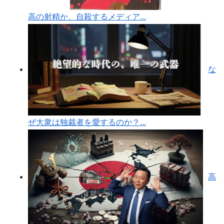
高の射精か、自殺するメディア...
な
ぜ大衆は独裁者を愛するのか？...
高