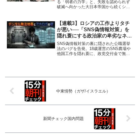
る「弱者の力学」と、失敗を認められず
破滅へ向かった大日本帝国から続くシス
テムエラーを解説。池田勇人の所得倍増
計画と現代の責任逃れ「霞が関文学」を
対比し、日本の政治と大衆心理の病理を
【連載3】ロシアの工作よりタチ
鋭く浮き彫りにします。
が悪い──「SNS偽情報対策」を
隠れ蓑にする政治家の卑劣なネッ
ト広告戦略
SNS偽情報対策の裏に隠された公職選挙
法のバグを告発。18歳運営のSNS農場や
他国工作を隠れ蓑に、政党交付金で無制
限にネット広告をバラ撒く自民・維新の
選挙戦略を徹底解説します。
中東情勢（ガザ/イスラエル）
新聞チェック国内問題