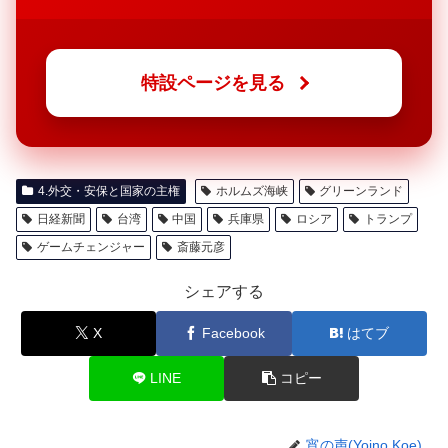
特設ページを見る
4.外交・安保と国家の主権
ホルムズ海峡
グリーンランド
日経新聞
台湾
中国
兵庫県
ロシア
トランプ
ゲームチェンジャー
斎藤元彦
シェアする
X
Facebook
はてブ
LINE
コピー
宵の声(Yoino Koe)