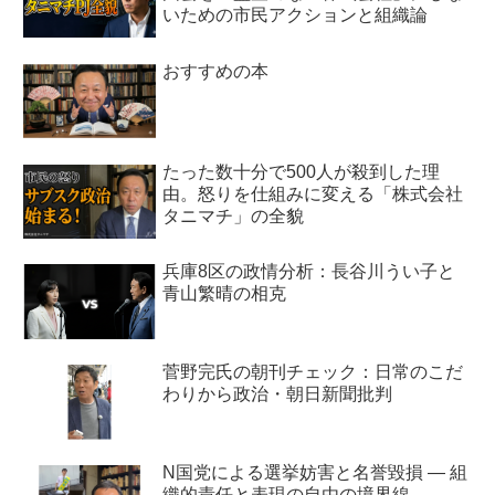
いための市民アクションと組織論
おすすめの本
たった数十分で500人が殺到した理
由。怒りを仕組みに変える「株式会社
タニマチ」の全貌
兵庫8区の政情分析：長谷川うい子と
青山繁晴の相克
菅野完氏の朝刊チェック：日常のこだ
わりから政治・朝日新聞批判
N国党による選挙妨害と名誉毀損 ― 組
織的責任と表現の自由の境界線