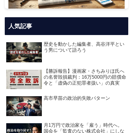
人気記事
歴史を動かした編集者、高谷洋平とい
う男について語ろう
【勝訴報告】漫画家・さちみりほ氏へ
の名誉毀損裁判：16万5000円の賠償命
令と「虚偽の正犯罪者扱い」の真実
高市早苗の政治的失敗パターン
月1万円で政治家を「雇う」時代へ。
国会を「監査のない株式会社」にしな