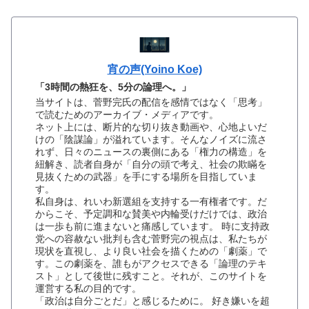
宵の声(Yoino Koe)
「3時間の熱狂を、5分の論理へ。」
当サイトは、菅野完氏の配信を感情ではなく「思考」
で読むためのアーカイブ・メディアです。
ネット上には、断片的な切り抜き動画や、心地よいだ
けの「陰謀論」が溢れています。そんなノイズに流さ
れず、日々のニュースの裏側にある「権力の構造」を
紐解き、読者自身が「自分の頭で考え、社会の欺瞞を
見抜くための武器」を手にする場所を目指していま
す。
私自身は、れいわ新選組を支持する一有権者です。だ
からこそ、予定調和な賛美や内輪受けだけでは、政治
は一歩も前に進まないと痛感しています。 時に支持政
党への容赦ない批判も含む菅野完の視点は、私たちが
現状を直視し、より良い社会を描くための「劇薬」で
す。この劇薬を、誰もがアクセスできる「論理のテキ
スト」として後世に残すこと。それが、このサイトを
運営する私の目的です。
「政治は自分ごとだ」と感じるために。 好き嫌いを超