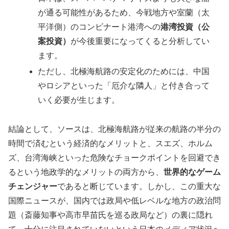
が通る可能性があるため、今戦地方や室蘭（太
平洋側）のコンビナート港湾への
港湾投資（公
案投資）
が今後重要になってくると分析してい
ます。
ただし、北極海航路の安定化のためには、中国
やロシアといった「厄介な隣人」と付き合って
いく必要が生じます。
結論として、ソースは、北極海航路が従来の航路の半分の
時間で済むという経済的なメリットと、スエズ、ホルム
ズ、台湾海峡といった危険なチョークポイントを回避でき
るという地政学的なメリットの両方から、
世界的なゲーム
チェンジャー
であると断じています。しかし、この重大な
国際ニュースが、国内では政局や低レベルな地方の政治問
題（斎藤知事や高市早苗氏を巡る政局など）の裏に隠れ