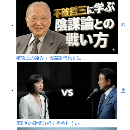
不
破哲三の凄み：陰謀論時代を生...
兵
庫8区の政情分析：長谷川うい...