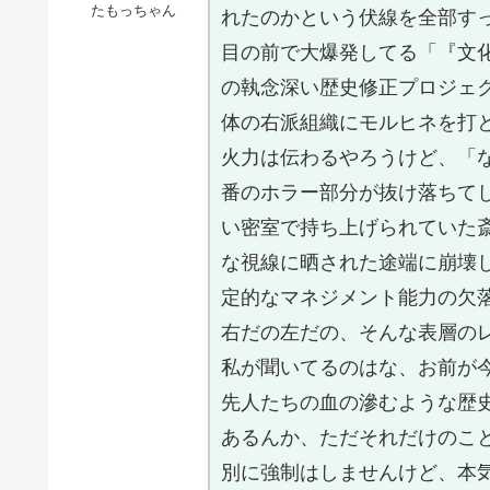
たもっちゃん
れたのかという伏線を全部す
目の前で大爆発してる「『文
の執念深い歴史修正プロジェ
体の右派組織にモルヒネを打
火力は伝わるやろうけど、「
番のホラー部分が抜け落ちて
い密室で持ち上げられていた
な視線に晒された途端に崩壊
定的なマネジメント能力の欠
右だの左だの、そんな表層の
私が聞いてるのはな、お前が
先人たちの血の滲むような歴
あるんか、ただそれだけのこ
別に強制はしませんけど、本