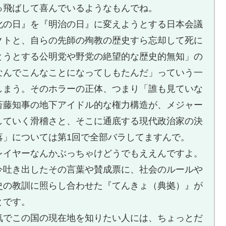
っ飛ばして喜んでいるようなもんでね。
化の日』を『明治の日』に変えようとする日本会議
クトと、自らの先師の殉教の歴史すら忘却して死に
とうとする公明党や野党の絶望的な歴史的無知」の
なんでこんなことになってしもたんだ」っていう一
しまう。そのホラーの正体、つまり「誰も見ていな
斎藤知事の地下アイドル的な権力構造が、メジャー
していく滑稽さと、そこに通底する現代政治家の決
落」については第1回で全部バラしてますんで。
レイヤーなんかぶっちゃけどうでもええんですよ。
今吐き出したその言葉や賛成票に、社会のルールや
史の教訓に照らし合わせた『てんきょ（典拠）』が
とです。
気でこの国の現在地を知りたい人には、ちょっとだ