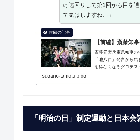
け遠回りして第1回から目を
て気はしますね。」
【前編】斎藤知事
斎藤元彦兵庫県知事の告
「嘘八百」発言から始
を得なくなるグロテスク
ドックスを暴く。
sugano-tamotu.blog
「明治の日」制定運動と日本会