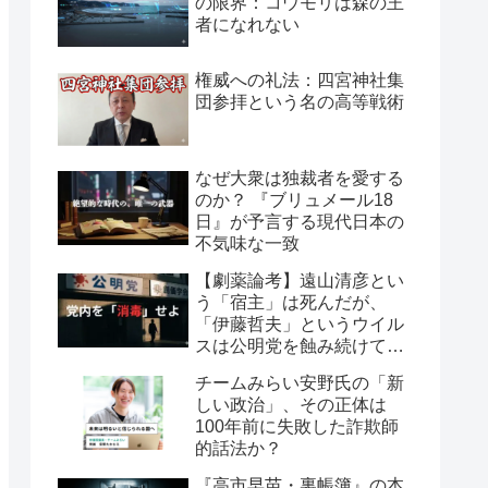
の限界：コウモリは森の王
者になれない
権威への礼法：四宮神社集
団参拝という名の高等戦術
なぜ大衆は独裁者を愛する
のか？ 『ブリュメール18
日』が予言する現代日本の
不気味な一致
【劇薬論考】遠山清彦とい
う「宿主」は死んだが、
「伊藤哲夫」というウイル
スは公明党を蝕み続けてい
る
チームみらい安野氏の「新
しい政治」、その正体は
100年前に失敗した詐欺師
的話法か？
『高市早苗・裏帳簿』の本