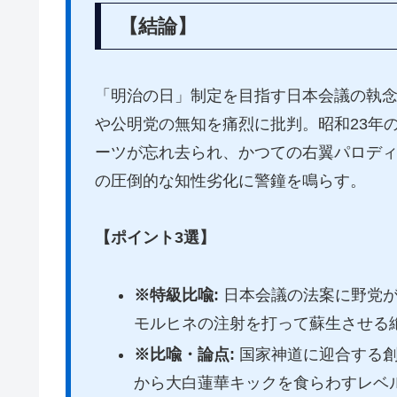
【結論】
「明治の日」制定を目指す日本会議の執
や公明党の無知を痛烈に批判。昭和23年
ーツが忘れ去られ、かつての右翼パロデ
の圧倒的な知性劣化に警鐘を鳴らす。
【ポイント3選】
※特級比喩:
日本会議の法案に野党が
モルヒネの注射を打って蘇生させる
※比喩・論点:
国家神道に迎合する創
から大白蓮華キックを食らわすレベ