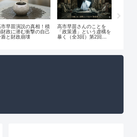
高市早苗演説の真相！積
高市早苗さんのことを
【警告
極財政に潜む衝撃の自己
「政策通」という虚構を
い？「
矛盾と財政崩壊
暴く（全3回）第2回：
毀損提
戦術・指南編
ト虚偽