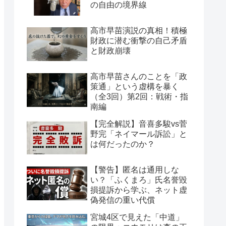
の自由の境界線
高市早苗演説の真相！積極
財政に潜む衝撃の自己矛盾
と財政崩壊
高市早苗さんのことを「政
策通」という虚構を暴く
（全3回）第2回：戦術・指
南編
【完全解説】音喜多駿vs菅
野完「ネイマール訴訟」と
は何だったのか？
【警告】匿名は通用しな
い？「ふくまろ」氏名誉毀
損提訴から学ぶ、ネット虚
偽発信の重い代償
宮城4区で見えた「中道」