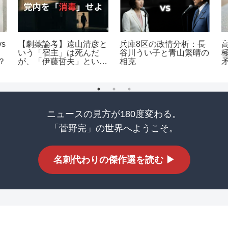
s
【劇薬論考】遠山清彦と
兵庫8区の政情分析：長
いう「宿主」は死んだ
谷川うい子と青山繁晴の
？
が、「伊藤哲夫」という
相克
ウイルスは公明党を蝕み
続けている
ニュースの見方が180度変わる。
「菅野完」の世界へようこそ。
名刺代わりの傑作選を読む ▶