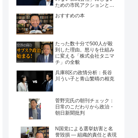
ための市民アクションと組
織論
おすすめの本
たった数十分で500人が殺
到した理由。怒りを仕組み
に変える「株式会社タニマ
チ」の全貌
兵庫8区の政情分析：長谷
川うい子と青山繁晴の相克
菅野完氏の朝刊チェック：
日常のこだわりから政治・
朝日新聞批判
N国党による選挙妨害と名
誉毀損 ― 組織的責任と表現