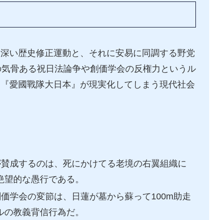
念深い歴史修正運動と、それに安易に同調する野党
の気骨ある祝日法論争や創価学会の反権力というル
ィ『愛國戰隊大日本』が現実化してしまう現代社会
賛成するのは、死にかけてる老境の右翼組織に
絶望的な愚行である。
価学会の変節は、日蓮が墓から蘇って100m助走
ルの教義背信行為だ。