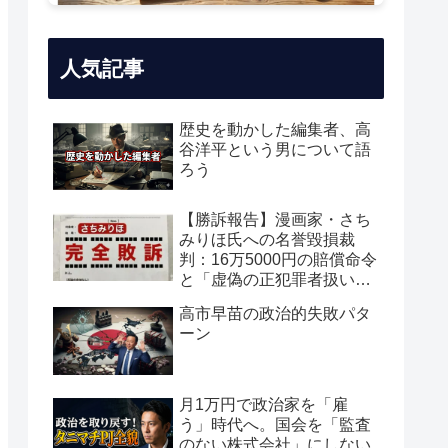
人気記事
歴史を動かした編集者、高
谷洋平という男について語
ろう
【勝訴報告】漫画家・さち
みりほ氏への名誉毀損裁
判：16万5000円の賠償命令
と「虚偽の正犯罪者扱い」
の真実
高市早苗の政治的失敗パタ
ーン
月1万円で政治家を「雇
う」時代へ。国会を「監査
のない株式会社」にしない