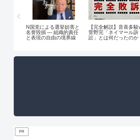
N国党による選挙妨害と
【完全解説】音喜多駿v
名誉毀損 ― 組織的責任
菅野完「ネイマール訴
と表現の自由の境界線
訟」とは何だったのか
PR