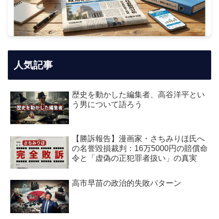
人気記事
歴史を動かした編集者、高谷洋平とい
う男について語ろう
【勝訴報告】漫画家・さちみりほ氏へ
の名誉毀損裁判：16万5000円の賠償命
令と「虚偽の正犯罪者扱い」の真実
高市早苗の政治的失敗パターン