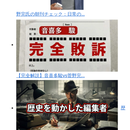
野完氏の朝刊チェック：日常の...
【完全解説】音喜多駿vs菅野完...
歴