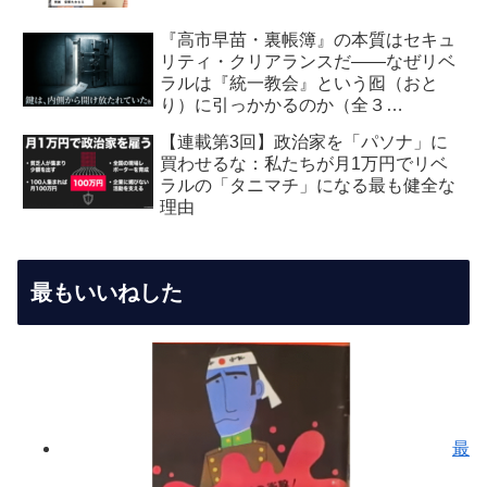
『高市早苗・裏帳簿』の本質はセキュ
リティ・クリアランスだ――なぜリベ
ラルは『統一教会』という囮（おと
り）に引っかかるのか（全３
回） 【第2回】安全保障・メデ
【連載第3回】政治家を「パソナ」に
ィア編：虚飾の愛国者
買わせるな：私たちが月1万円でリベ
ラルの「タニマチ」になる最も健全な
理由
最もいいねした
最