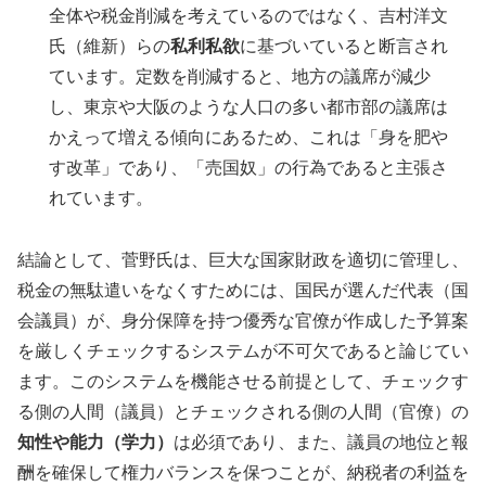
全体や税金削減を考えているのではなく、吉村洋文
氏（維新）らの
私利私欲
に基づいていると断言され
ています。定数を削減すると、地方の議席が減少
し、東京や大阪のような人口の多い都市部の議席は
かえって増える傾向にあるため、これは「身を肥や
す改革」であり、「売国奴」の行為であると主張さ
れています。
結論として、菅野氏は、巨大な国家財政を適切に管理し、
税金の無駄遣いをなくすためには、国民が選んだ代表（国
会議員）が、身分保障を持つ優秀な官僚が作成した予算案
を厳しくチェックするシステムが不可欠であると論じてい
ます。このシステムを機能させる前提として、チェックす
る側の人間（議員）とチェックされる側の人間（官僚）の
知性や能力（学力）
は必須であり、また、議員の地位と報
酬を確保して権力バランスを保つことが、納税者の利益を