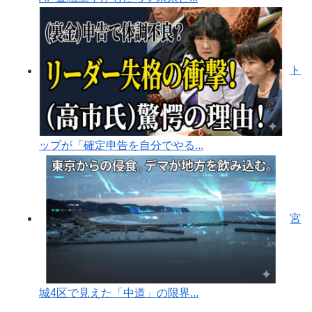
ト
ップが「確定申告を自分でやる...
宮
城4区で見えた「中道」の限界...