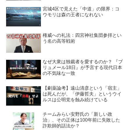
宮城4区で見えた「中道」の限界：コ
ウモリは森の王者になれない
権威への礼法：四宮神社集団参拝とい
う名の高等戦術
なぜ大衆は独裁者を愛するのか？ 『ブ
リュメール18日』が予言する現代日本
の不気味な一致
【劇薬論考】遠山清彦という「宿主」
は死んだが、「伊藤哲夫」というウイ
ルスは公明党を蝕み続けている
チームみらい安野氏の「新しい政
治」、その正体は100年前に失敗した
詐欺師的話法か？