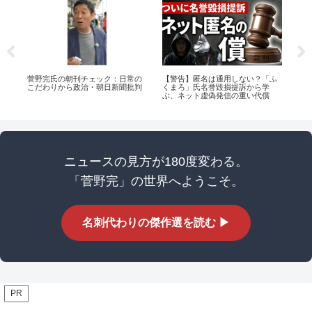
代
菅野完氏の朝刊チェック：日常の
【警告】匿名は通用しない？「ふ
高
こだわりから政治・朝日新聞批判
くまろ」氏名誉毀損提訴から学
潜
ョ
ぶ、ネット虚偽発信の重い代償
ニュースの見方が180度変わる。
「菅野完」の世界へようこそ。
名刺代わりの傑作選を読む ▶
PR