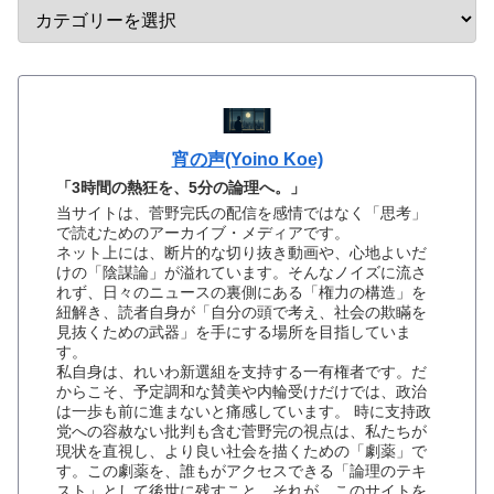
宵の声(Yoino Koe)
「3時間の熱狂を、5分の論理へ。」
当サイトは、菅野完氏の配信を感情ではなく「思考」
で読むためのアーカイブ・メディアです。
ネット上には、断片的な切り抜き動画や、心地よいだ
けの「陰謀論」が溢れています。そんなノイズに流さ
れず、日々のニュースの裏側にある「権力の構造」を
紐解き、読者自身が「自分の頭で考え、社会の欺瞞を
見抜くための武器」を手にする場所を目指していま
す。
私自身は、れいわ新選組を支持する一有権者です。だ
からこそ、予定調和な賛美や内輪受けだけでは、政治
は一歩も前に進まないと痛感しています。 時に支持政
党への容赦ない批判も含む菅野完の視点は、私たちが
現状を直視し、より良い社会を描くための「劇薬」で
す。この劇薬を、誰もがアクセスできる「論理のテキ
スト」として後世に残すこと。それが、このサイトを