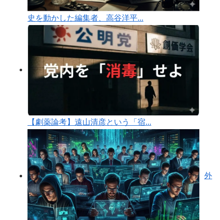
史を動かした編集者、高谷洋平...
【劇薬論考】遠山清彦という「宿...
外