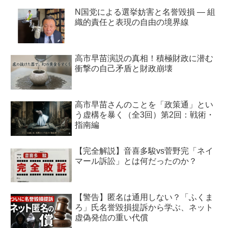
N国党による選挙妨害と名誉毀損 ― 組
織的責任と表現の自由の境界線
高市早苗演説の真相！積極財政に潜む
衝撃の自己矛盾と財政崩壊
高市早苗さんのことを「政策通」とい
う虚構を暴く（全3回）第2回：戦術・
指南編
【完全解説】音喜多駿vs菅野完「ネイ
マール訴訟」とは何だったのか？
【警告】匿名は通用しない？「ふくま
ろ」氏名誉毀損提訴から学ぶ、ネット
虚偽発信の重い代償