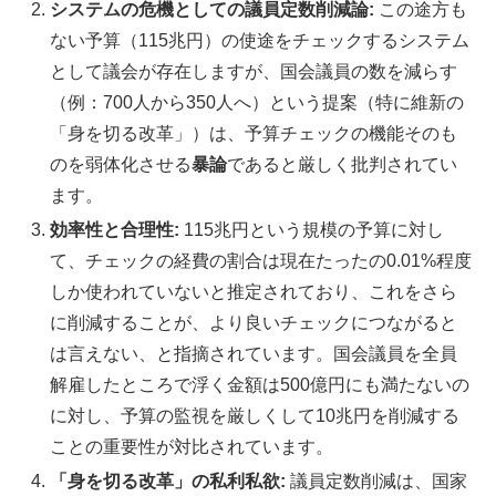
システムの危機としての議員定数削減論:
この途方も
ない予算（115兆円）の使途をチェックするシステム
として議会が存在しますが、国会議員の数を減らす
（例：700人から350人へ）という提案（特に維新の
「身を切る改革」）は、予算チェックの機能そのも
のを弱体化させる
暴論
であると厳しく批判されてい
ます。
効率性と合理性:
115兆円という規模の予算に対し
て、チェックの経費の割合は現在たったの0.01%程度
しか使われていないと推定されており、これをさら
に削減することが、より良いチェックにつながると
は言えない、と指摘されています。国会議員を全員
解雇したところで浮く金額は500億円にも満たないの
に対し、予算の監視を厳しくして10兆円を削減する
ことの重要性が対比されています。
「身を切る改革」の私利私欲:
議員定数削減は、国家