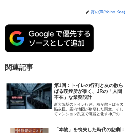
宵の声(Yoino Koe)
関連記事
第1回：トイレの行列と灰の散ら
ばる喫煙所が暴く、JRの「人間
不在」な業務設計
新大阪駅のトイレ行列、灰が散らばる欠
陥灰皿、案内地図が崩壊した関空、そし
てマンション乱立で廃墟と化す神戸の
街。目先のギミックに溺れ「人間の導
線」を排除した日本のインフラと都市計
画の病理を撃つ。
「本物」を喪失した時代の悲劇：