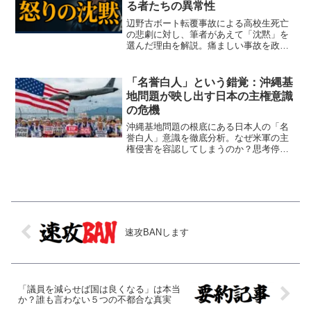
る者たちの異常性
辺野古ボート転覆事故による高校生死亡
の悲劇に対し、筆者があえて「沈黙」を
選んだ理由を解説。痛ましい事故を政治
的イデオロギーの道具として消費し、冷
笑する人々への強い怒りを表明します。
命の重さと現代における言論の倫理を問
「名誉白人」という錯覚：沖縄基
う痛烈な告発です。
地問題が映し出す日本の主権意識
の危機
沖縄基地問題の根底にある日本人の「名
誉白人」意識を徹底分析。なぜ米軍の主
権侵害を容認してしまうのか？思考停止
した「愛国」の矛盾と対米従属の心理構
造を鋭く指摘し、日本が直面する主権の
危機と真の独立について問いかけます。
速攻BANします
「議員を減らせば国は良くなる」は本当
か？誰も言わない５つの不都合な真実