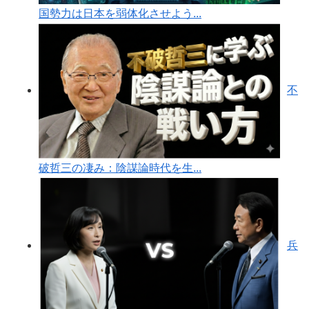
国勢力は日本を弱体化させよう...
不
破哲三の凄み：陰謀論時代を生...
兵