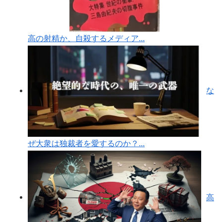
高の射精か、自殺するメディア...
な
ぜ大衆は独裁者を愛するのか？...
高