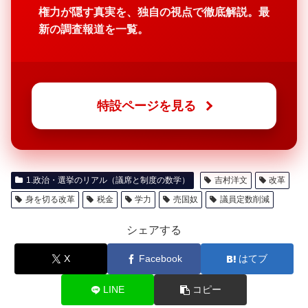
権力が隠す真実を、独自の視点で徹底解説。最
新の調査報道を一覧。
特設ページを見る
1.政治・選挙のリアル（議席と制度の数学）
吉村洋文
改革
身を切る改革
税金
学力
売国奴
議員定数削減
シェアする
X
Facebook
はてブ
LINE
コピー