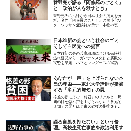
菅野完が語る『阿修羅のごとく』
と「政治が人を殺すとき」
菅野完氏の批評から日本社会の病巣を分
析。名作『阿修羅のごとく』の矮小化や
クロワッサン症候群が示す「本物の喪
失」が、いかに斎藤元彦知事のような無
能な政治を生み人命を脅かすのか。プロ
への敬意を失い堕落した現代日本へ痛烈
日本維新の会という社会のゴミ、
な警鐘を鳴らします。
そして自民党への提言
日本維新の会の兵庫組織における保険料
逃れ疑惑から、ガバナンス欠如と腐敗の
実態を暴露。ハブとマングースの寓話を
用い、現実を無視した「改革」の危険性
を説きます。自民党が連立相手に維新で
はなく国民民主党を選ぶべき理由を鋭く
あなたが「声」を上げられない本
分析する提言です。
当の理由——東北大学講師が指摘
する「多元的無知」の罠
格差の影に潜む「貧困」のリアルと、周
囲の目を恐れ声を上げられない「多元的
無知」の罠とは？東大教授の指摘をもと
に、日本社会が抱える停滞の正体を解
説。実体のない同調圧力から抜け出し、
真の課題に向き合って声を上げるための
語る言葉を持たない」という倫
第一歩を提示します。
理。高校生死亡事故を政治利用す