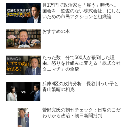
月1万円で政治家を「雇う」時代へ。
国会を「監査のない株式会社」にしな
いための市民アクションと組織論
おすすめの本
たった数十分で500人が殺到した理
由。怒りを仕組みに変える「株式会社
タニマチ」の全貌
兵庫8区の政情分析：長谷川うい子と
青山繁晴の相克
菅野完氏の朝刊チェック：日常のこだ
わりから政治・朝日新聞批判