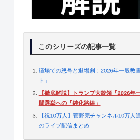
このシリーズの記事一覧
議場での怒号と退場劇：2026年一般
ト」
【徹底解説】トランプ大統領「2026
間選挙への「純化路線」
【祝10万人】菅野完チャンネル10万
のライブ配信まとめ