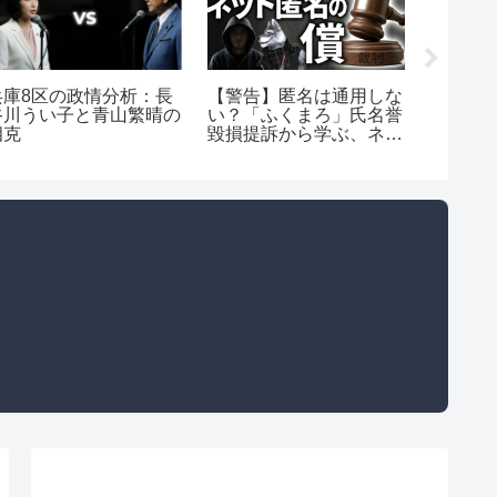
兵庫8区の政情分析：長
【警告】匿名は通用しな
チーム
谷川うい子と青山繁晴の
い？「ふくまろ」氏名誉
「新し
相克
毀損提訴から学ぶ、ネッ
体は10
ト虚偽発信の重い代償
詐欺師