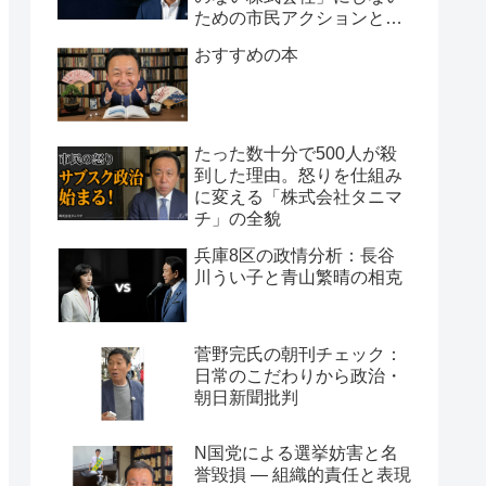
ための市民アクションと組
織論
おすすめの本
たった数十分で500人が殺
到した理由。怒りを仕組み
に変える「株式会社タニマ
チ」の全貌
兵庫8区の政情分析：長谷
川うい子と青山繁晴の相克
菅野完氏の朝刊チェック：
日常のこだわりから政治・
朝日新聞批判
N国党による選挙妨害と名
誉毀損 ― 組織的責任と表現