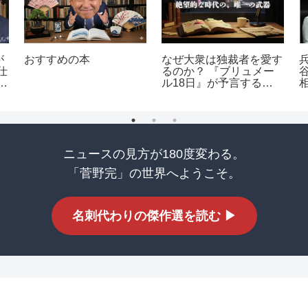
が
おすすめの本
なぜ大衆は独裁者を愛す
仕
るのか？ 『ブリュメー
社
ル18日』が予言する現
代日本の不気味な一致
ニュースの見方が180度変わる。
「菅野完」の世界へようこそ。
名刺代わりの傑作選を読む ▶