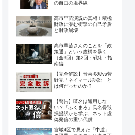
の自由の境界線
高市早苗演説の真相！積極
財政に潜む衝撃の自己矛盾
と財政崩壊
高市早苗さんのことを「政
策通」という虚構を暴く
（全3回）第2回：戦術・指
南編
【完全解説】音喜多駿vs菅
野完「ネイマール訴訟」と
は何だったのか？
【警告】匿名は通用しな
い？「ふくまろ」氏名誉毀
損提訴から学ぶ、ネット虚
偽発信の重い代償
宮城4区で見えた「中道」