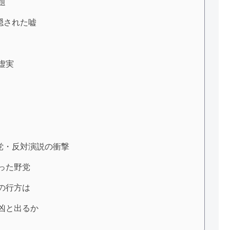
題
隠された嘘
虚実
党・反対演説の衝撃
った野党
断の行方は
凶と出るか