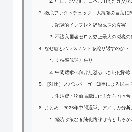
中国、北朝鮮、日本…消えた外交課
徹底ファクトチェック：大統領の言葉に
記録的インフレと経済成長の真実
不法入国者ゼロと史上最大の減税の
なぜ嘘とハラスメントを繰り返すのか？
支持率低迷と焦り
中間選挙へ向けた恐るべき純化路線
［対比］スパンバーガー知事による民主
生活費・物価高騰に正面から向き合
まとめ：2026年中間選挙、アメリカ分
経済政策なき純化路線は吉と出るか