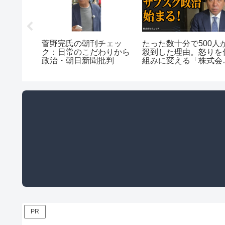
家を「雇
菅野完氏の朝刊チェッ
たった数十分で500人
会を「監
ク：日常のこだわりから
殺到した理由。怒りを
社」にし
政治・朝日新聞批判
組みに変える「株式会
アクショ
タニマチ」の全貌
PR