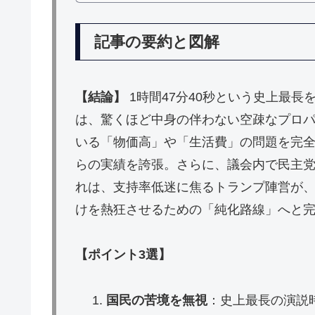
記事の要約と図解
【結論】
1時間47分40秒という史上最長
は、驚くほど中身の伴わない空疎なプロ
いる「物価高」や「生活費」の問題を完
らの実績を誇張。さらに、議会内で民主
れは、支持率低迷に焦るトランプ陣営が、
けを熱狂させるための「純化路線」へと
【ポイント3選】
国民の苦境を無視
：史上最長の演説