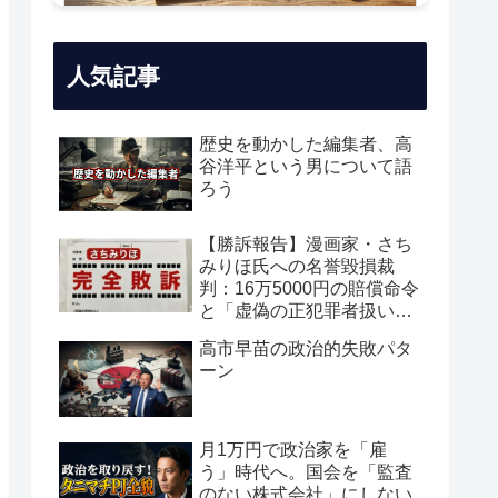
人気記事
歴史を動かした編集者、高
谷洋平という男について語
ろう
【勝訴報告】漫画家・さち
みりほ氏への名誉毀損裁
判：16万5000円の賠償命令
と「虚偽の正犯罪者扱い」
の真実
高市早苗の政治的失敗パタ
ーン
月1万円で政治家を「雇
う」時代へ。国会を「監査
のない株式会社」にしない