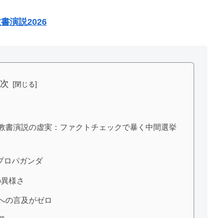
書演説2026
目次
般教書演説の虚実：ファクトチェックで暴く中間選挙
のプロパガンダ
の異様さ
への言及がゼロ