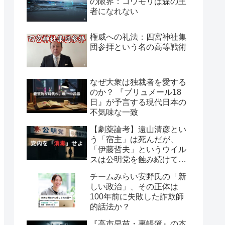
の限界：コウモリは森の王
者になれない
権威への礼法：四宮神社集
団参拝という名の高等戦術
なぜ大衆は独裁者を愛する
のか？ 『ブリュメール18
日』が予言する現代日本の
不気味な一致
【劇薬論考】遠山清彦とい
う「宿主」は死んだが、
「伊藤哲夫」というウイル
スは公明党を蝕み続けてい
る
チームみらい安野氏の「新
しい政治」、その正体は
100年前に失敗した詐欺師
的話法か？
『高市早苗・裏帳簿』の本