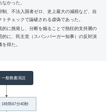
れなかった。
抑制、不法入国者ゼロ、史上最大の減税など、自
クトチェックで論破される虚偽であった。
底的に挑発し、分断を煽ることで熱狂的支持層の
照的に、民主党（スパンバーガー知事）の反対演
価を得た。