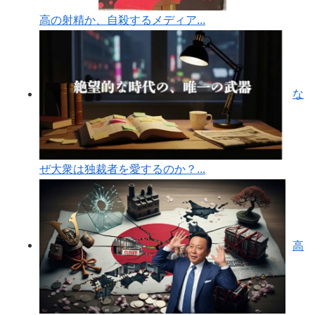
高の射精か、自殺するメディア...
な
ぜ大衆は独裁者を愛するのか？...
高