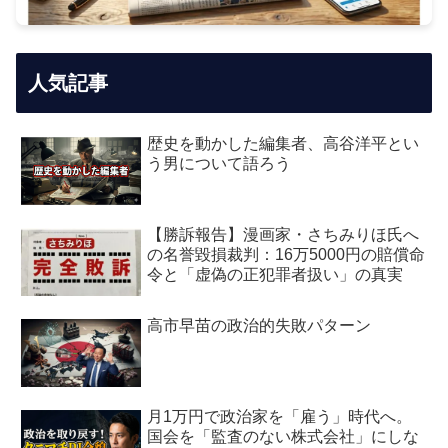
人気記事
歴史を動かした編集者、高谷洋平とい
う男について語ろう
【勝訴報告】漫画家・さちみりほ氏へ
の名誉毀損裁判：16万5000円の賠償命
令と「虚偽の正犯罪者扱い」の真実
高市早苗の政治的失敗パターン
月1万円で政治家を「雇う」時代へ。
国会を「監査のない株式会社」にしな