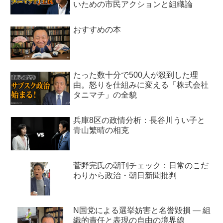
いための市民アクションと組織論
おすすめの本
たった数十分で500人が殺到した理
由。怒りを仕組みに変える「株式会社
タニマチ」の全貌
兵庫8区の政情分析：長谷川うい子と
青山繁晴の相克
菅野完氏の朝刊チェック：日常のこだ
わりから政治・朝日新聞批判
N国党による選挙妨害と名誉毀損 ― 組
織的責任と表現の自由の境界線