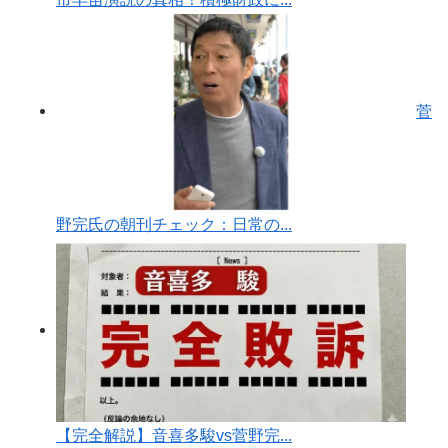
菅
野完氏の朝刊チェック：日常の...
【完全解説】音喜多駿vs菅野完...