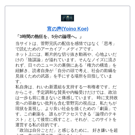
宵の声(Yoino Koe)
「3時間の熱狂を、5分の論理へ。」
当サイトは、菅野完氏の配信を感情ではなく「思考」
で読むためのアーカイブ・メディアです。
ネット上には、断片的な切り抜き動画や、心地よいだ
けの「陰謀論」が溢れています。そんなノイズに流さ
れず、日々のニュースの裏側にある「権力の構造」を
紐解き、読者自身が「自分の頭で考え、社会の欺瞞を
見抜くための武器」を手にする場所を目指していま
す。
私自身は、れいわ新選組を支持する一有権者です。だ
からこそ、予定調和な賛美や内輪受けだけでは、政治
は一歩も前に進まないと痛感しています。 時に支持政
党への容赦ない批判も含む菅野完の視点は、私たちが
現状を直視し、より良い社会を描くための「劇薬」で
す。この劇薬を、誰もがアクセスできる「論理のテキ
スト」として後世に残すこと。それが、このサイトを
運営する私の目的です。
「政治は自分ごとだ」と感じるために。 好き嫌いを超