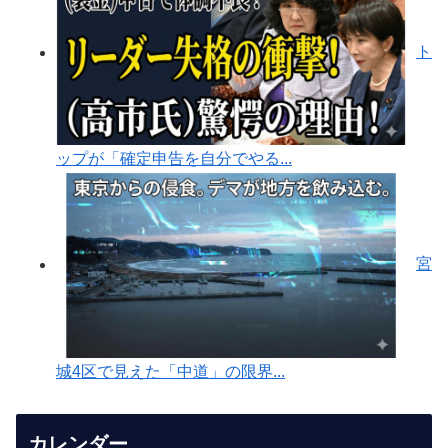
ト
ップが「確定申告を自分でやる...
宮
城4区で見えた「中道」の限界...
カレンダー