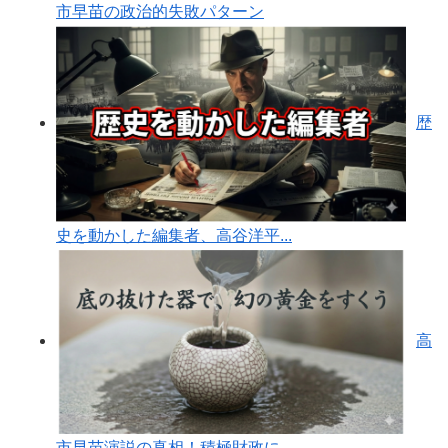
市早苗の政治的失敗パターン
歴
史を動かした編集者、高谷洋平...
高
市早苗演説の真相！積極財政に...