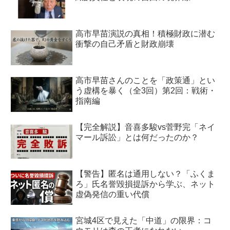
高市早苗演説の真相！積極財政に潜む
衝撃の自己矛盾と財政崩壊
高市早苗さんのことを「政策通」とい
う虚構を暴く（全3回）第2回：戦術・
指南編
【完全解説】音喜多駿vs菅野完「ネイ
マール訴訟」とは何だったのか？
【警告】匿名は通用しない？「ふくま
ろ」氏名誉毀損提訴から学ぶ、ネット
虚偽発信の重い代償
宮城4区で見えた「中道」の限界：コ