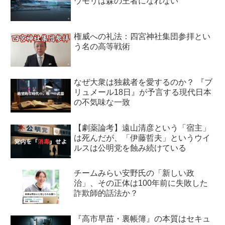
ウモリは森の王者になれない
権威への礼法：四宮神社集団参拝とい
う名の高等戦術
なぜ大衆は独裁者を愛するのか？ 『ブ
リュメール18日』が予言する現代日本
の不気味な一致
【劇薬論考】遠山清彦という「宿主」
は死んだが、「伊藤哲夫」というウイ
ルスは公明党を蝕み続けている
チームみらい安野氏の「新しい政
治」、その正体は100年前に失敗した
詐欺師的話法か？
『高市早苗・裏帳簿』の本質はセキュ