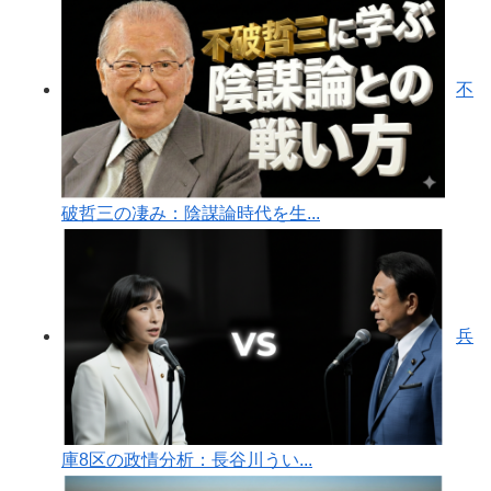
不
破哲三の凄み：陰謀論時代を生...
兵
庫8区の政情分析：長谷川うい...