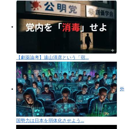
【劇薬論考】遠山清彦という「宿...
外
国勢力は日本を弱体化させよう...