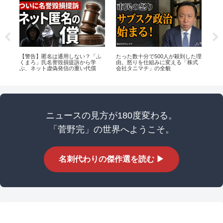
？
【警告】匿名は通用しない？「ふ
たった数十分で500人が殺到した理
権
する
くまろ」氏名誉毀損提訴から学
由。怒りを仕組みに変える「株式
と
ぶ、ネット虚偽発信の重い代償
会社タニマチ」の全貌
ニュースの見方が180度変わる。
「菅野完」の世界へようこそ。
名刺代わりの傑作選を読む ▶