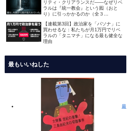
リティ・クリアランスだ――なぜリベ
ラルは『統一教会』という囮（おと
り）に引っかかるのか（全３
回） 【第2回】安全保障・メデ
【連載第3回】政治家を「パソナ」に
ィア編：虚飾の愛国者
買わせるな：私たちが月1万円でリベ
ラルの「タニマチ」になる最も健全な
理由
最もいいねした
最