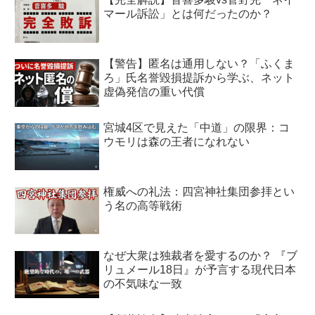
マール訴訟」とは何だったのか？
【警告】匿名は通用しない？「ふくま
ろ」氏名誉毀損提訴から学ぶ、ネット
虚偽発信の重い代償
宮城4区で見えた「中道」の限界：コ
ウモリは森の王者になれない
権威への礼法：四宮神社集団参拝とい
う名の高等戦術
なぜ大衆は独裁者を愛するのか？ 『ブ
リュメール18日』が予言する現代日本
の不気味な一致