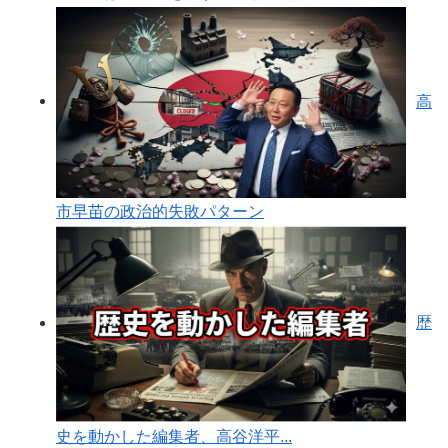
高
市早苗の政治的失敗パターン
歴
史を動かした編集者、高谷洋平...