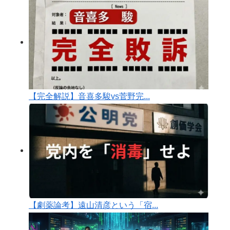
【完全解説】音喜多駿vs菅野完...
【劇薬論考】遠山清彦という「宿...