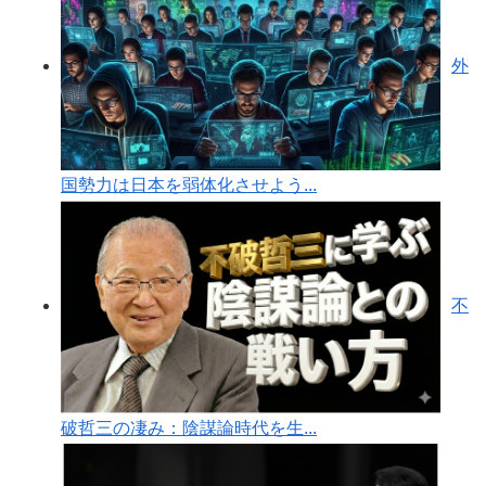
外
国勢力は日本を弱体化させよう...
不
破哲三の凄み：陰謀論時代を生...