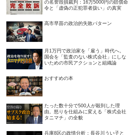
の名誉毀損裁判：16万5000円の賠償命
令と「虚偽の正犯罪者扱い」の真実
高市早苗の政治的失敗パターン
月1万円で政治家を「雇う」時代へ。
国会を「監査のない株式会社」にしな
いための市民アクションと組織論
おすすめの本
たった数十分で500人が殺到した理
由。怒りを仕組みに変える「株式会社
タニマチ」の全貌
兵庫8区の政情分析：長谷川うい子と