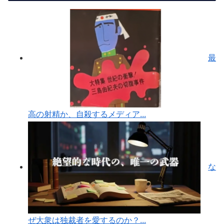
最
高の射精か、自殺するメディア...
な
ぜ大衆は独裁者を愛するのか？...