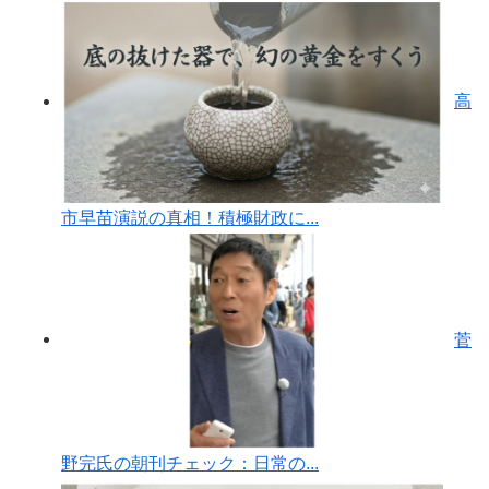
高
市早苗演説の真相！積極財政に...
菅
野完氏の朝刊チェック：日常の...