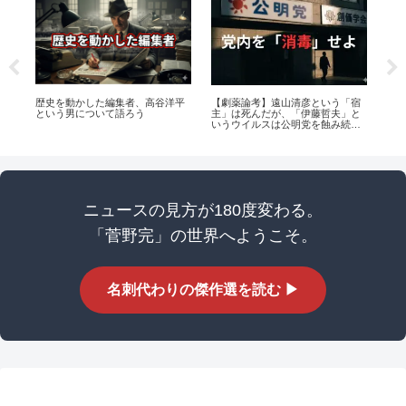
歴史を動かした編集者、高谷洋平
【劇薬論考】遠山清彦という「宿
権
という男について語ろう
主」は死んだが、「伊藤哲夫」と
と
いうウイルスは公明党を蝕み続け
ている
ニュースの見方が180度変わる。
「菅野完」の世界へようこそ。
名刺代わりの傑作選を読む ▶