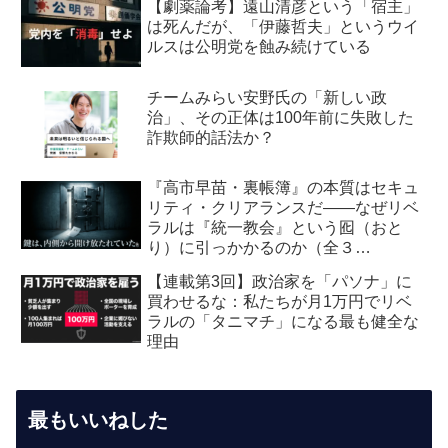
【劇薬論考】遠山清彦という「宿主」
は死んだが、「伊藤哲夫」というウイ
ルスは公明党を蝕み続けている
チームみらい安野氏の「新しい政
治」、その正体は100年前に失敗した
詐欺師的話法か？
『高市早苗・裏帳簿』の本質はセキュ
リティ・クリアランスだ――なぜリベ
ラルは『統一教会』という囮（おと
り）に引っかかるのか（全３
回） 【第2回】安全保障・メデ
【連載第3回】政治家を「パソナ」に
ィア編：虚飾の愛国者
買わせるな：私たちが月1万円でリベ
ラルの「タニマチ」になる最も健全な
理由
最もいいねした