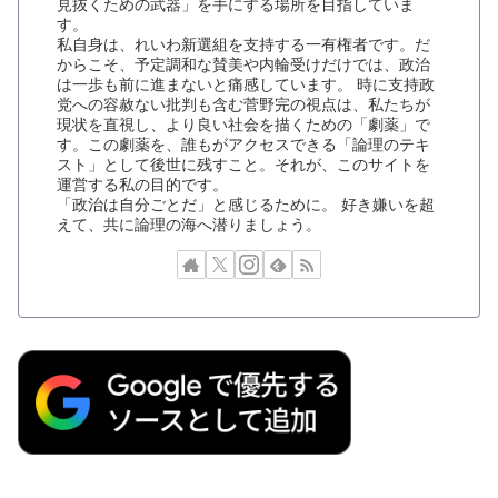
見抜くための武器」を手にする場所を目指していま
す。
私自身は、れいわ新選組を支持する一有権者です。だ
からこそ、予定調和な賛美や内輪受けだけでは、政治
は一歩も前に進まないと痛感しています。 時に支持政
党への容赦ない批判も含む菅野完の視点は、私たちが
現状を直視し、より良い社会を描くための「劇薬」で
す。この劇薬を、誰もがアクセスできる「論理のテキ
スト」として後世に残すこと。それが、このサイトを
運営する私の目的です。
「政治は自分ごとだ」と感じるために。 好き嫌いを超
えて、共に論理の海へ潜りましょう。