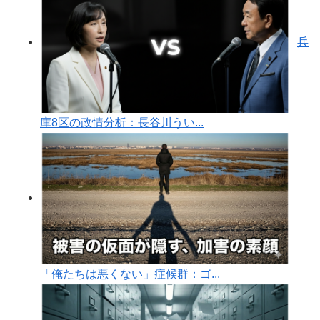
兵
庫8区の政情分析：長谷川うい...
「俺たちは悪くない」症候群：ゴ...