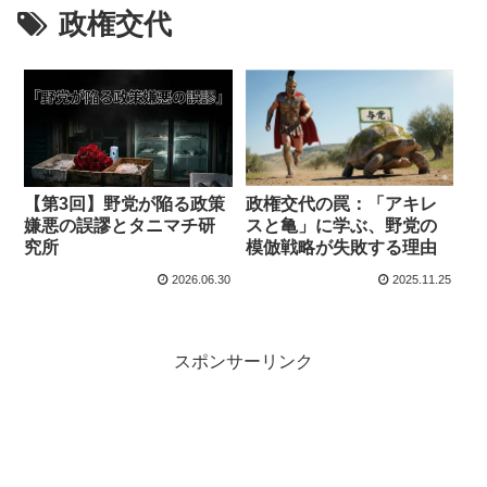
政権交代
政権交代の罠：「アキレ
【第3回】野党が陥る政策
スと亀」に学ぶ、野党の
嫌悪の誤謬とタニマチ研
模倣戦略が失敗する理由
究所
2026.06.30
2025.11.25
スポンサーリンク