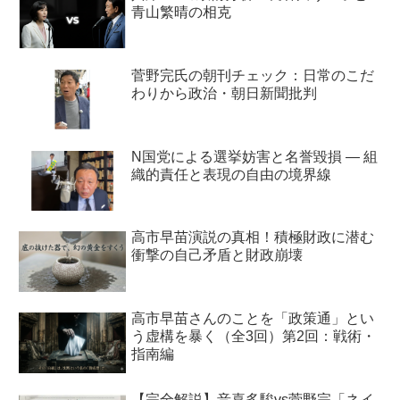
青山繁晴の相克
菅野完氏の朝刊チェック：日常のこだ
わりから政治・朝日新聞批判
N国党による選挙妨害と名誉毀損 ― 組
織的責任と表現の自由の境界線
高市早苗演説の真相！積極財政に潜む
衝撃の自己矛盾と財政崩壊
高市早苗さんのことを「政策通」とい
う虚構を暴く（全3回）第2回：戦術・
指南編
【完全解説】音喜多駿vs菅野完「ネイ