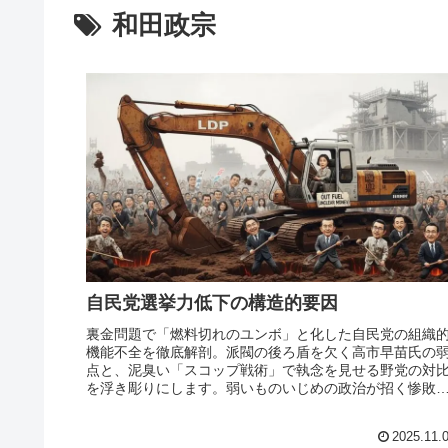
和田政宗
自民党選挙力低下の構造的要因
裏金問題で「燃料切れのユンボ」と化した自民党の組織
機能不全を徹底解剖。派閥の後ろ盾を欠く高市早苗氏の
点と、泥臭い「スコップ戦術」で執念を見せる野党の対
を浮き彫りにします。弱いものいじめの政治が招く惨敗
危機と衝撃の真相に迫る
2025.11.