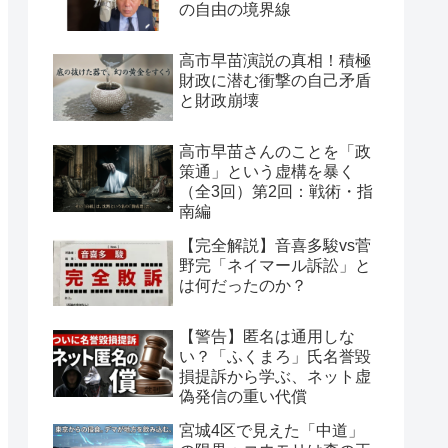
の自由の境界線
高市早苗演説の真相！積極
財政に潜む衝撃の自己矛盾
と財政崩壊
高市早苗さんのことを「政
策通」という虚構を暴く
（全3回）第2回：戦術・指
南編
【完全解説】音喜多駿vs菅
野完「ネイマール訴訟」と
は何だったのか？
【警告】匿名は通用しな
い？「ふくまろ」氏名誉毀
損提訴から学ぶ、ネット虚
偽発信の重い代償
宮城4区で見えた「中道」