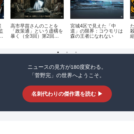
雇
高市早苗さんのことを
宮城4区で見えた「中
監
「政策通」という虚構を
道」の限界：コウモリは
し
暴く（全3回）第2回：
森の王者になれない
ョ
戦術・指南編
ニュースの見方が180度変わる。
「菅野完」の世界へようこそ。
名刺代わりの傑作選を読む ▶