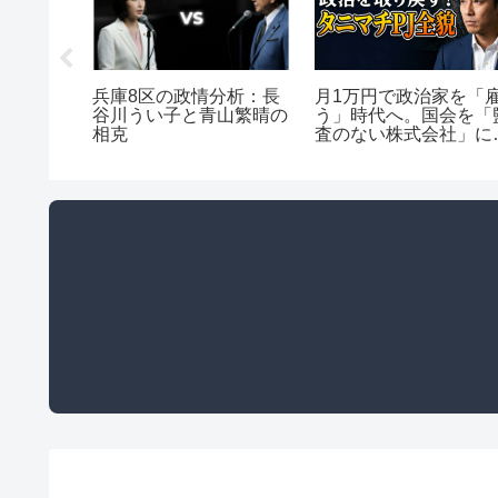
挙妨害と
兵庫8区の政情分析：長
月1万円で政治家を「
織的責任
谷川うい子と青山繁晴の
う」時代へ。国会を「
境界線
相克
査のない株式会社」に
ないための市民アクシ
ンと組織論