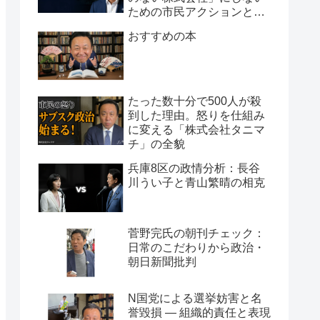
ための市民アクションと組
織論
おすすめの本
たった数十分で500人が殺
到した理由。怒りを仕組み
に変える「株式会社タニマ
チ」の全貌
兵庫8区の政情分析：長谷
川うい子と青山繁晴の相克
菅野完氏の朝刊チェック：
日常のこだわりから政治・
朝日新聞批判
N国党による選挙妨害と名
誉毀損 ― 組織的責任と表現