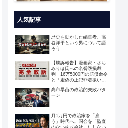
人気記事
歴史を動かした編集者、高
谷洋平という男について語
ろう
【勝訴報告】漫画家・さち
みりほ氏への名誉毀損裁
判：16万5000円の賠償命令
と「虚偽の正犯罪者扱い」
の真実
高市早苗の政治的失敗パタ
ーン
月1万円で政治家を「雇
う」時代へ。国会を「監査
のない株式会社」にしない