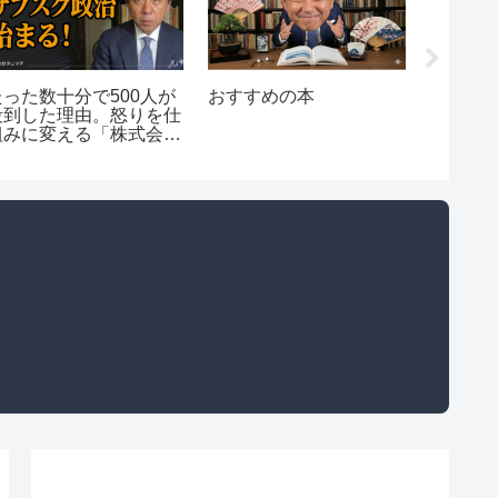
たった数十分で500人が
おすすめの本
菅野完
殺到した理由。怒りを仕
ク：日
組みに変える「株式会社
政治・
タニマチ」の全貌