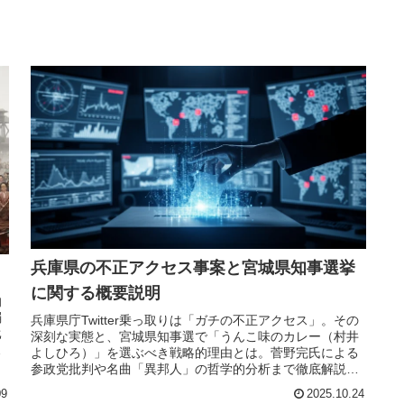
兵庫県の不正アクセス事案と宮城県知事選挙
に関する概要説明
的
弱
兵庫県庁Twitter乗っ取りは「ガチの不正アクセス」。その
比
深刻な実態と、宮城県知事選で「うんこ味のカレー（村井
の
よしひろ）」を選ぶべき戦略的理由とは。菅野完氏による
参政党批判や名曲「異邦人」の哲学的分析まで徹底解説し
ます。
09
2025.10.24