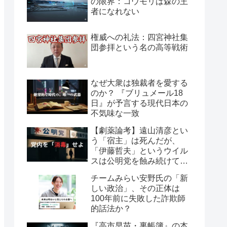
の限界：コウモリは森の王
者になれない
権威への礼法：四宮神社集
団参拝という名の高等戦術
なぜ大衆は独裁者を愛する
のか？ 『ブリュメール18
日』が予言する現代日本の
不気味な一致
【劇薬論考】遠山清彦とい
う「宿主」は死んだが、
「伊藤哲夫」というウイル
スは公明党を蝕み続けてい
る
チームみらい安野氏の「新
しい政治」、その正体は
100年前に失敗した詐欺師
的話法か？
『高市早苗・裏帳簿』の本