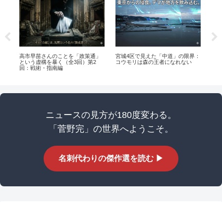
代
高市早苗さんのことを「政策通」
宮城4区で見えた「中道」の限界：
【完
という虚構を暴く（全3回）第2
コウモリは森の王者になれない
「
ョ
回：戦術・指南編
の
ニュースの見方が180度変わる。
「菅野完」の世界へようこそ。
名刺代わりの傑作選を読む ▶