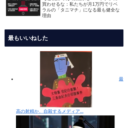
ィア編：虚飾の愛国者
買わせるな：私たちが月1万円でリベ
ラルの「タニマチ」になる最も健全な
理由
最もいいねした
最
高の射精か、自殺するメディア...