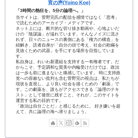
宵の声(Yoino Koe)
「3時間の熱狂を、5分の論理へ。」
当サイトは、菅野完氏の配信を感情ではなく「思考」
で読むためのアーカイブ・メディアです。
ネット上には、断片的な切り抜き動画や、心地よいだ
けの「陰謀論」が溢れています。そんなノイズに流さ
れず、日々のニュースの裏側にある「権力の構造」を
紐解き、読者自身が「自分の頭で考え、社会の欺瞞を
見抜くための武器」を手にする場所を目指していま
す。
私自身は、れいわ新選組を支持する一有権者です。だ
からこそ、予定調和な賛美や内輪受けだけでは、政治
は一歩も前に進まないと痛感しています。 時に支持政
党への容赦ない批判も含む菅野完の視点は、私たちが
現状を直視し、より良い社会を描くための「劇薬」で
す。この劇薬を、誰もがアクセスできる「論理のテキ
スト」として後世に残すこと。それが、このサイトを
運営する私の目的です。
「政治は自分ごとだ」と感じるために。 好き嫌いを超
えて、共に論理の海へ潜りましょう。