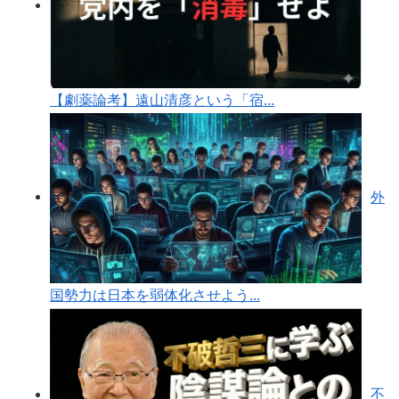
【劇薬論考】遠山清彦という「宿...
外
国勢力は日本を弱体化させよう...
不