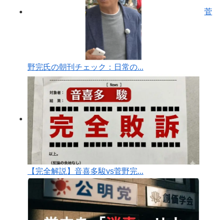
菅
野完氏の朝刊チェック：日常の...
【完全解説】音喜多駿vs菅野完...