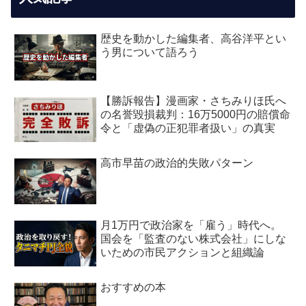
歴史を動かした編集者、高谷洋平とい
う男について語ろう
【勝訴報告】漫画家・さちみりほ氏へ
の名誉毀損裁判：16万5000円の賠償命
令と「虚偽の正犯罪者扱い」の真実
高市早苗の政治的失敗パターン
月1万円で政治家を「雇う」時代へ。
国会を「監査のない株式会社」にしな
いための市民アクションと組織論
おすすめの本