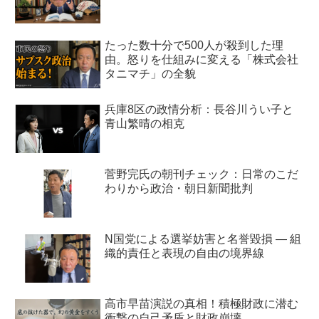
たった数十分で500人が殺到した理
由。怒りを仕組みに変える「株式会社
タニマチ」の全貌
兵庫8区の政情分析：長谷川うい子と
青山繁晴の相克
菅野完氏の朝刊チェック：日常のこだ
わりから政治・朝日新聞批判
N国党による選挙妨害と名誉毀損 ― 組
織的責任と表現の自由の境界線
高市早苗演説の真相！積極財政に潜む
衝撃の自己矛盾と財政崩壊