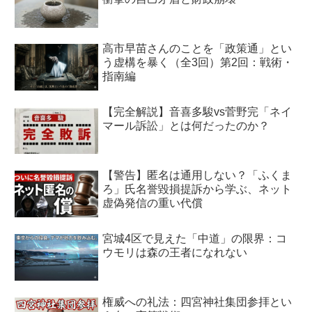
高市早苗さんのことを「政策通」とい
う虚構を暴く（全3回）第2回：戦術・
指南編
【完全解説】音喜多駿vs菅野完「ネイ
マール訴訟」とは何だったのか？
【警告】匿名は通用しない？「ふくま
ろ」氏名誉毀損提訴から学ぶ、ネット
虚偽発信の重い代償
宮城4区で見えた「中道」の限界：コ
ウモリは森の王者になれない
権威への礼法：四宮神社集団参拝とい