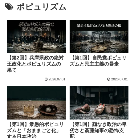
ポピュリズム
【第2回】兵庫県政の絶対
【第1回】自民党ポピュリ
王政化とポピュリズムの
ズムと民主主義の暴走
果て
2026.07.01
2026.07.01
【第1回】衆愚的ポピュリ
【第1回】顔なき政治の卑
ズムと「おままごと化」
劣さと斎藤知事の恐怖支
する日本政治
配