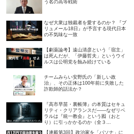
う名の高等戦術
なぜ大衆は独裁者を愛するのか？ 『ブ
リュメール18日』が予言する現代日本
の不気味な一致
【劇薬論考】遠山清彦という「宿主」
は死んだが、「伊藤哲夫」というウイ
ルスは公明党を蝕み続けている
チームみらい安野氏の「新しい政
治」、その正体は100年前に失敗した
詐欺師的話法か？
『高市早苗・裏帳簿』の本質はセキュ
リティ・クリアランスだ――なぜリベ
ラルは『統一教会』という囮（おと
り）に引っかかるのか（全３
回） 【第2回】安全保障・メデ
【連載第3回】政治家を「パソナ」に