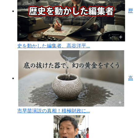
歴
史を動かした編集者、高谷洋平...
高
市早苗演説の真相！積極財政に...