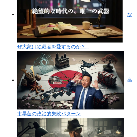
な
ぜ大衆は独裁者を愛するのか？...
高
市早苗の政治的失敗パターン