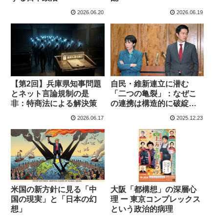
2026.06.20
2026.06.19
自民・維新連立に潜む
【第2回】兵庫県知事問題
「二つの亀裂」：なぜこ
とネット言論規制の是
の連携は構造的に破綻す
非：特商法による解決策
るのか
2026.06.17
2025.12.23
米国の新方針に見る「中
大阪「都構想」の深層心
国の現実」と「日本の幻
理 ー 東京コンプレックス
想」
という政治的病理