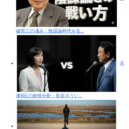
破哲三の凄み：陰謀論時代を生...
兵
庫8区の政情分析：長谷川うい...