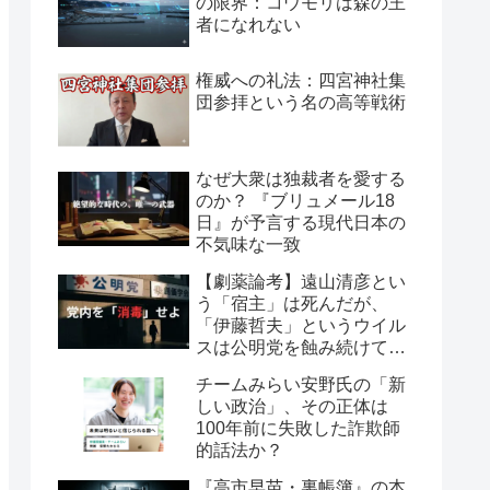
の限界：コウモリは森の王
者になれない
権威への礼法：四宮神社集
団参拝という名の高等戦術
なぜ大衆は独裁者を愛する
のか？ 『ブリュメール18
日』が予言する現代日本の
不気味な一致
【劇薬論考】遠山清彦とい
う「宿主」は死んだが、
「伊藤哲夫」というウイル
スは公明党を蝕み続けてい
る
チームみらい安野氏の「新
しい政治」、その正体は
100年前に失敗した詐欺師
的話法か？
『高市早苗・裏帳簿』の本