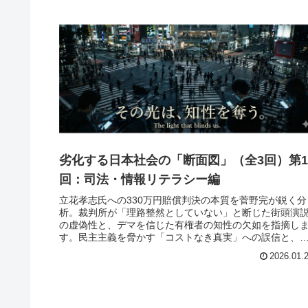
劣化する日本社会の「断面図」（全3回）第1
回：司法・情報リテラシー編
立花孝志氏への330万円賠償判決の本質を菅野完が鋭く分
析。裁判所が「理路整然としていない」と断じた街頭演
の虚偽性と、デマを信じた有権者の知性の欠如を指摘し
す。民主主義を脅かす「コストなき真実」への誤信と、
法が認定した人格的評価の衝撃。
2026.01.