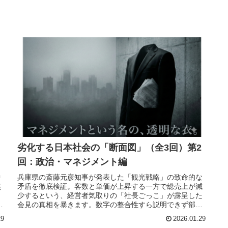
劣化する日本社会の「断面図」（全3回）第2
回：政治・マネジメント編
中
兵庫県の斎藤元彦知事が発表した「観光戦略」の致命的な
無
矛盾を徹底検証。客数と単価が上昇する一方で総売上が減
少するという、経営者気取りの「社長ごっこ」が露呈した
徹
会見の真相を暴きます。数字の整合性すら説明できず部下
に丸投げする、マネジメント放棄の『核心』に迫る。
29
2026.01.29