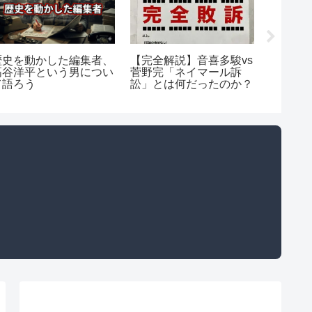
歴史を動かした編集者、
【完全解説】音喜多駿vs
【劇薬
高谷洋平という男につい
菅野完「ネイマール訴
いう「
て語ろう
訟」とは何だったのか？
が、「
ウイル
続けて