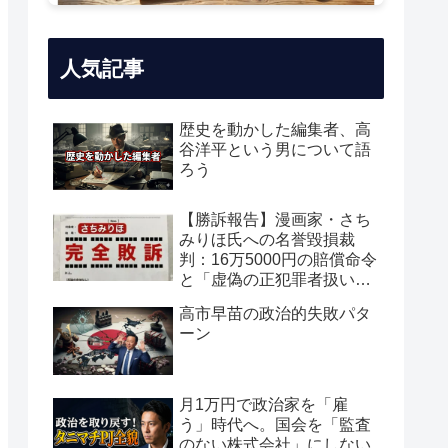
人気記事
歴史を動かした編集者、高
谷洋平という男について語
ろう
【勝訴報告】漫画家・さち
みりほ氏への名誉毀損裁
判：16万5000円の賠償命令
と「虚偽の正犯罪者扱い」
の真実
高市早苗の政治的失敗パタ
ーン
月1万円で政治家を「雇
う」時代へ。国会を「監査
のない株式会社」にしない