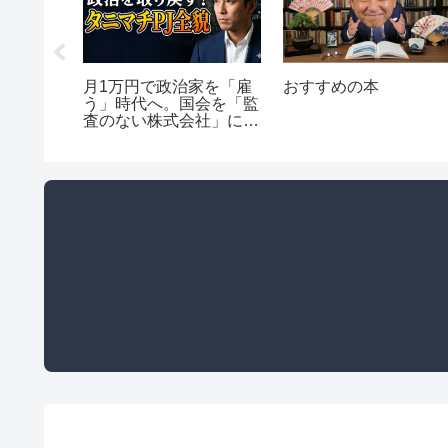
通用しな
月1万円で政治家を「雇
おすすめの本
」氏名誉
う」時代へ。国会を「監
ぶ、ネッ
査のない株式会社」にし
い代償
ないための市民アクショ
ンと組織論