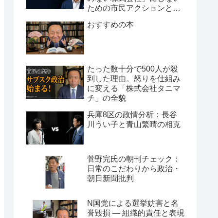
ための市民アクションと組
織論
おすすめの本
たった数十分で500人が殺
到した理由。怒りを仕組み
に変える「株式会社タニマ
チ」の全貌
兵庫8区の政情分析：長谷
川うい子と青山繁晴の相克
菅野完氏の朝刊チェック：
日常のこだわりから政治・
朝日新聞批判
N国党による選挙妨害と名
誉毀損 ― 組織的責任と表現