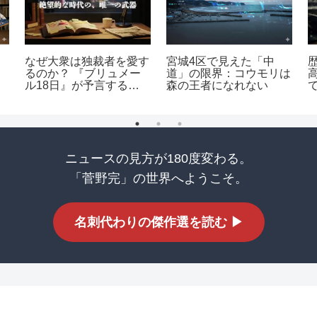
なぜ大衆は独裁者を愛す
宮城4区で見えた「中
るのか？ 『ブリュメー
道」の限界：コウモリは
ル18日』が予言する現
森の王者になれない
代日本の不気味な一致
ニュースの見方が180度変わる。
「菅野完」の世界へようこそ。
名刺代わりの傑作選を読む ▶