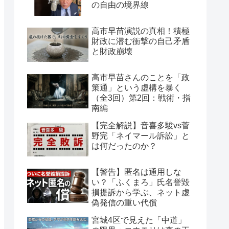
の自由の境界線
高市早苗演説の真相！積極
財政に潜む衝撃の自己矛盾
と財政崩壊
高市早苗さんのことを「政
策通」という虚構を暴く
（全3回）第2回：戦術・指
南編
【完全解説】音喜多駿vs菅
野完「ネイマール訴訟」と
は何だったのか？
【警告】匿名は通用しな
い？「ふくまろ」氏名誉毀
損提訴から学ぶ、ネット虚
偽発信の重い代償
宮城4区で見えた「中道」