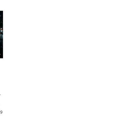
説
ま
司
29