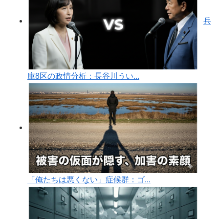
兵
庫8区の政情分析：長谷川うい...
「俺たちは悪くない」症候群：ゴ...