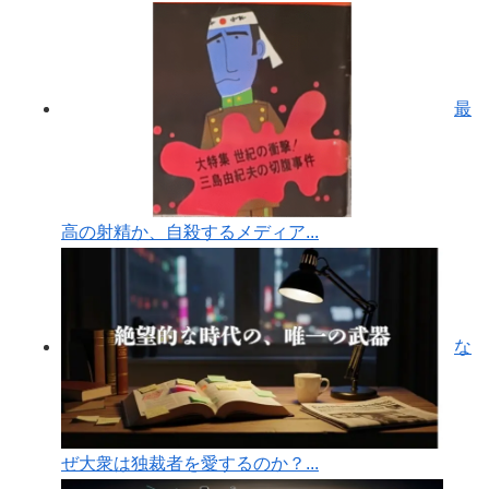
最
高の射精か、自殺するメディア...
な
ぜ大衆は独裁者を愛するのか？...