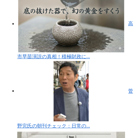
高
市早苗演説の真相！積極財政に...
菅
野完氏の朝刊チェック：日常の...