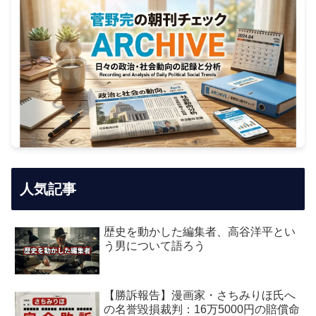
人気記事
歴史を動かした編集者、高谷洋平とい
う男について語ろう
【勝訴報告】漫画家・さちみりほ氏へ
の名誉毀損裁判：16万5000円の賠償命