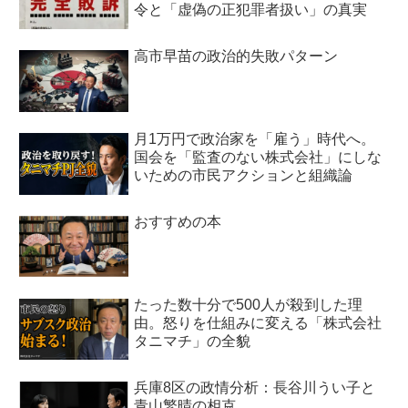
令と「虚偽の正犯罪者扱い」の真実
高市早苗の政治的失敗パターン
月1万円で政治家を「雇う」時代へ。
国会を「監査のない株式会社」にしな
いための市民アクションと組織論
おすすめの本
たった数十分で500人が殺到した理
由。怒りを仕組みに変える「株式会社
タニマチ」の全貌
兵庫8区の政情分析：長谷川うい子と
青山繁晴の相克