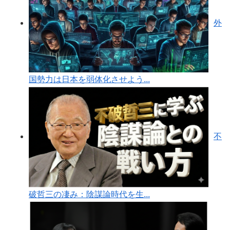
外
国勢力は日本を弱体化させよう...
不
破哲三の凄み：陰謀論時代を生...