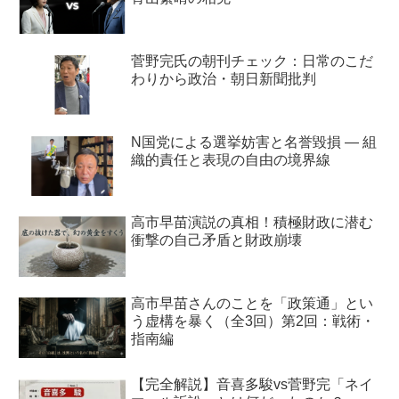
菅野完氏の朝刊チェック：日常のこだ
わりから政治・朝日新聞批判
N国党による選挙妨害と名誉毀損 ― 組
織的責任と表現の自由の境界線
高市早苗演説の真相！積極財政に潜む
衝撃の自己矛盾と財政崩壊
高市早苗さんのことを「政策通」とい
う虚構を暴く（全3回）第2回：戦術・
指南編
【完全解説】音喜多駿vs菅野完「ネイ