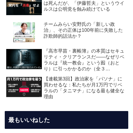
は死んだが、「伊藤哲夫」というウイ
ルスは公明党を蝕み続けている
チームみらい安野氏の「新しい政
治」、その正体は100年前に失敗した
詐欺師的話法か？
『高市早苗・裏帳簿』の本質はセキュ
リティ・クリアランスだ――なぜリベ
ラルは『統一教会』という囮（おと
り）に引っかかるのか（全３
回） 【第2回】安全保障・メデ
【連載第3回】政治家を「パソナ」に
ィア編：虚飾の愛国者
買わせるな：私たちが月1万円でリベ
ラルの「タニマチ」になる最も健全な
理由
最もいいねした