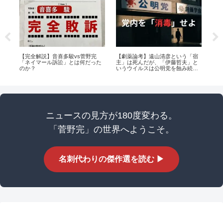
政
【完全解説】音喜多駿vs菅野完
【劇薬論考】遠山清彦という「宿
な
敗し
「ネイマール訴訟」とは何だった
主」は死んだが、「伊藤哲夫」と
『ブ
のか？
いうウイルスは公明党を蝕み続け
現
ている
ニュースの見方が180度変わる。
「菅野完」の世界へようこそ。
名刺代わりの傑作選を読む ▶