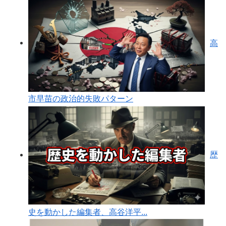
高
市早苗の政治的失敗パターン
歴
史を動かした編集者、高谷洋平...