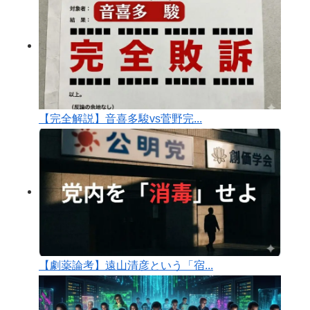
【完全解説】音喜多駿vs菅野完...
【劇薬論考】遠山清彦という「宿...