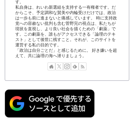
す。
私自身は、れいわ新選組を支持する一有権者です。だ
からこそ、予定調和な賛美や内輪受けだけでは、政治
は一歩も前に進まないと痛感しています。 時に支持政
党への容赦ない批判も含む菅野完の視点は、私たちが
現状を直視し、より良い社会を描くための「劇薬」で
す。この劇薬を、誰もがアクセスできる「論理のテキ
スト」として後世に残すこと。それが、このサイトを
運営する私の目的です。
「政治は自分ごとだ」と感じるために。 好き嫌いを超
えて、共に論理の海へ潜りましょう。