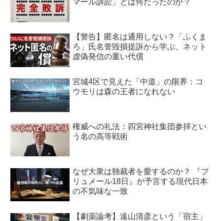
マール訴訟」とは何だったのか？
【警告】匿名は通用しない？「ふくま
ろ」氏名誉毀損提訴から学ぶ、ネット
虚偽発信の重い代償
宮城4区で見えた「中道」の限界：コ
ウモリは森の王者になれない
権威への礼法：四宮神社集団参拝とい
う名の高等戦術
なぜ大衆は独裁者を愛するのか？ 『ブ
リュメール18日』が予言する現代日本
の不気味な一致
【劇薬論考】遠山清彦という「宿主」